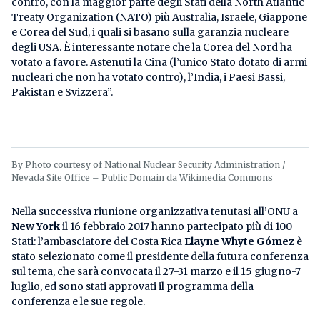
contro, con la maggior parte degli Stati della North Atlantic
Treaty Organization (NATO) più Australia, Israele, Giappone
e Corea del Sud, i quali si basano sulla garanzia nucleare
degli USA. È interessante notare che la Corea del Nord ha
votato a favore. Astenuti la Cina (l’unico Stato dotato di armi
nucleari che non ha votato contro), l’India, i Paesi Bassi,
Pakistan e Svizzera”.
By Photo courtesy of National Nuclear Security Administration /
Nevada Site Office – Public Domain da Wikimedia Commons
Nella successiva riunione organizzativa tenutasi all’ONU a
New York
il 16 febbraio 2017 hanno partecipato più di 100
Stati: l’ambasciatore del Costa Rica
Elayne Whyte Gómez
è
stato selezionato come il presidente della futura conferenza
sul tema, che sarà convocata il 27-31 marzo e il 15 giugno-7
luglio, ed sono stati approvati il programma della
conferenza e le sue regole.