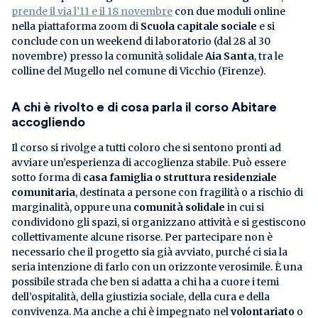
prende il via l’11 e il 18 novembre
con due moduli online
nella piattaforma zoom di
Scuola capitale sociale
e si
conclude con un weekend di laboratorio (dal 28 al 30
novembre) presso la comunità solidale
Aia Santa
, tra le
colline del Mugello nel comune di Vicchio (Firenze).
A chi è rivolto e di cosa parla il corso Abitare
accogliendo
Il corso si rivolge a tutti coloro che si sentono pronti ad
avviare un’esperienza di accoglienza stabile. Può essere
sotto forma di
casa famiglia o struttura residenziale
comunitaria
, destinata a persone con fragilità o a rischio di
marginalità, oppure una
comunità solidale
in cui si
condividono gli spazi, si organizzano attività e si gestiscono
collettivamente alcune risorse. Per partecipare non è
necessario che il progetto sia già avviato, purché ci sia la
seria intenzione di farlo con un orizzonte verosimile. È una
possibile strada che ben si adatta a chi ha a cuore i temi
dell’ospitalità, della giustizia sociale, della cura e della
convivenza. Ma anche a chi è impegnato nel
volontariato
o