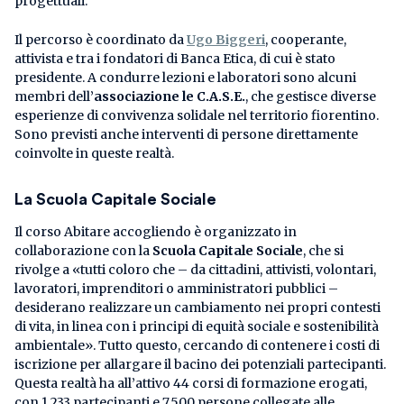
progettuali.
Il percorso è coordinato da
Ugo Biggeri
, cooperante,
attivista e tra i fondatori di Banca Etica, di cui è stato
presidente. A condurre lezioni e laboratori sono alcuni
membri dell’
associazione le C.A.S.E.
, che gestisce diverse
esperienze di convivenza solidale nel territorio fiorentino.
Sono previsti anche interventi di persone direttamente
coinvolte in queste realtà.
La Scuola Capitale Sociale
Il corso Abitare accogliendo è organizzato in
collaborazione con la
Scuola Capitale Sociale
, che si
rivolge a «tutti coloro che – da cittadini, attivisti, volontari,
lavoratori, imprenditori o amministratori pubblici –
desiderano realizzare un cambiamento nei propri contesti
di vita, in linea con i principi di equità sociale e sostenibilità
ambientale». Tutto questo, cercando di contenere i costi di
iscrizione per allargare il bacino dei potenziali partecipanti.
Questa realtà ha all’attivo 44 corsi di formazione erogati,
con 1.233 partecipanti e 7.500 persone collegate alle