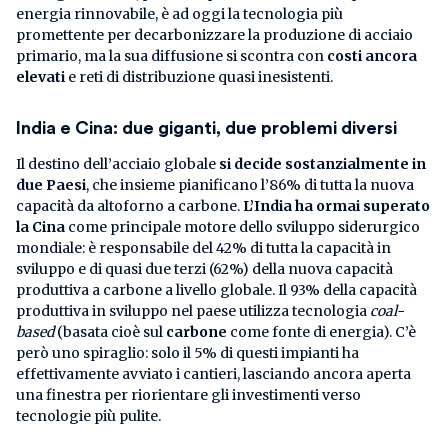
energia rinnovabile, è ad oggi la tecnologia più
promettente per decarbonizzare la produzione di acciaio
primario, ma la sua diffusione si scontra con
costi ancora
elevati
e reti di distribuzione quasi inesistenti.
India e Cina: due giganti, due problemi diversi
Il destino dell’acciaio globale
si decide sostanzialmente in
due Paesi
, che insieme pianificano l’86% di tutta la nuova
capacità da altoforno a carbone.
L’India ha ormai superato
la Cina
come principale motore dello sviluppo siderurgico
mondiale: è responsabile del 42% di tutta la capacità in
sviluppo e di quasi due terzi (62%) della nuova capacità
produttiva a carbone a livello globale. Il 93% della capacità
produttiva in sviluppo nel paese utilizza tecnologia
coal-
based
(basata cioè sul
carbone
come fonte di energia). C’è
però uno spiraglio: solo il 5% di questi impianti ha
effettivamente avviato i cantieri, lasciando ancora aperta
una finestra per riorientare gli investimenti verso
tecnologie più pulite.