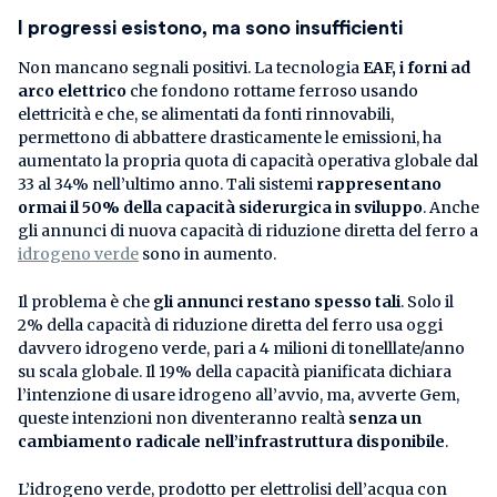
I progressi esistono, ma sono insufficienti
Non mancano segnali positivi. La tecnologia
EAF, i forni ad
arco elettrico
che fondono rottame ferroso usando
elettricità e che, se alimentati da fonti rinnovabili,
permettono di abbattere drasticamente le emissioni, ha
aumentato la propria quota di capacità operativa globale dal
33 al 34% nell’ultimo anno. Tali sistemi
rappresentano
ormai il 50% della capacità siderurgica in sviluppo
. Anche
gli annunci di nuova capacità di riduzione diretta del ferro a
idrogeno verde
sono in aumento.
Il problema è che
gli annunci restano spesso tali
. Solo il
2% della capacità di riduzione diretta del ferro usa oggi
davvero idrogeno verde, pari a 4 milioni di tonelllate/anno
su scala globale. Il 19% della capacità pianificata dichiara
l’intenzione di usare idrogeno all’avvio, ma, avverte Gem,
queste intenzioni non diventeranno realtà
senza un
cambiamento radicale nell’infrastruttura disponibile
.
L’idrogeno verde, prodotto per elettrolisi dell’acqua con