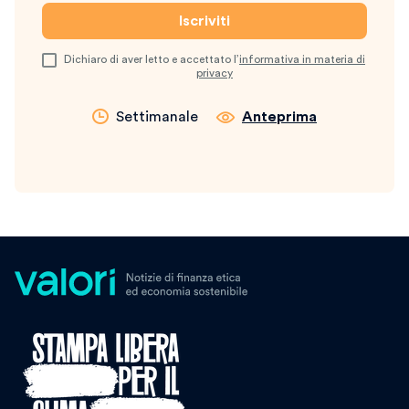
Dichiaro di aver letto e accettato l’
informativa in materia di
privacy
Settimanale
Anteprima