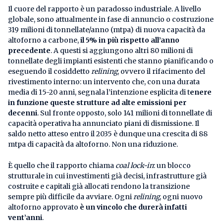
Il cuore del rapporto è un paradosso industriale. A livello
globale, sono attualmente in fase di annuncio o costruzione
319 milioni di tonnellate/anno (mtpa) di nuova capacità da
altoforno a carbone,
il 5% in più rispetto all’anno
precedente
. A questi si aggiungono altri 80 milioni di
tonnellate degli impianti esistenti che stanno pianificando o
eseguendo il cosiddetto
relining
, ovvero il rifacimento del
rivestimento interno: un intervento che, con una durata
media di 15-20 anni, segnala l’intenzione esplicita di t
enere
in funzione queste strutture ad alte emissioni per
decenni
. Sul fronte opposto, solo 141 milioni di tonnellate di
capacità operativa ha annunciato piani di dismissione. Il
saldo netto atteso entro il 2035 è dunque una crescita di 88
mtpa di capacità da altoforno. Non una riduzione.
È quello che il rapporto chiama
coal lock-in
: un blocco
strutturale in cui investimenti già decisi, infrastrutture già
costruite e capitali già allocati rendono la transizione
sempre più difficile da avviare. Ogni
relining
, ogni nuovo
altoforno approvato
è un vincolo che durerà infatti
vent’anni
.