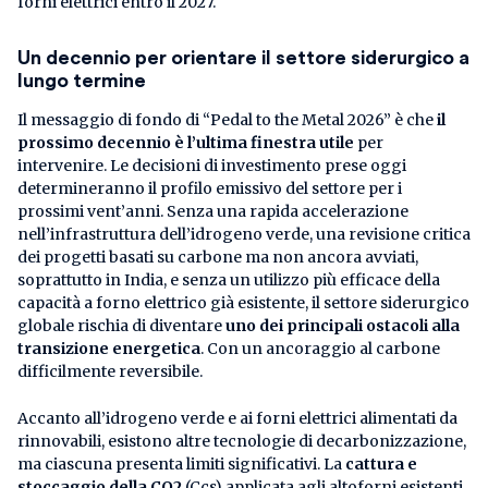
forni elettrici entro il 2027.
Un decennio per
orientare il settore siderurgico a
lungo termine
Il messaggio di fondo di “Pedal to the Metal 2026” è che
il
prossimo decennio è l’ultima finestra utile
per
intervenire. Le decisioni di investimento prese oggi
determineranno il profilo emissivo del settore per i
prossimi vent’anni. Senza una rapida accelerazione
nell’infrastruttura dell’idrogeno verde, una revisione critica
dei progetti basati su carbone ma non ancora avviati,
soprattutto in India, e senza un utilizzo più efficace della
capacità a forno elettrico già esistente, il settore siderurgico
globale rischia di diventare
uno dei principali ostacoli alla
transizione energetica
. Con un ancoraggio al carbone
difficilmente reversibile.
Accanto all’idrogeno verde e ai forni elettrici alimentati da
rinnovabili, esistono altre tecnologie di decarbonizzazione,
ma ciascuna presenta limiti significativi. La
cattura e
stoccaggio della CO2
(Ccs) applicata agli altoforni esistenti,