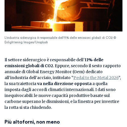
L'industria siderurgica è responsabile dell'11% delle emissioni globali di CO2 ©
Enlightening Images/Unsplash
Il settore siderurgico è responsabile dell’
11% delle
emissioni globali di CO2
. Eppure, secondo il sesto rapporto
annuale di Global Energy Monitor (Gem) dedicato
all’industria dell’acciaio, intitolato “
Pedal to the Metal 2026
“,
la sua traiettoria
va nella direzione opposta
a quella
imposta dagli accordi climatici internazionali. I dati sono
inequivocabili: le nuove capacità produttive basate sul
carbone superano le dismissioni, e la finestra per invertire
la rotta si sta chiudendo.
Più altoforni, non meno