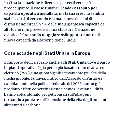
In
Cina
la situazione è diversa e per certi versi più
preoccupante. Il Paese rimane il
leader assoluto per
capacità operativa installata
, ma la sua crescita sembra
stabilizzarsi. Il vero nodo è la mancanza di piani di
dismissione: circa il 94% della sua gigantesca capacità da
altoforno non prevede alcuna chiusura.
La nazione
asiatica è il secondo maggiore sviluppatore netto
di
nuova capacità da altoforno dopo l’India.
Cosa accade negli Stati Uniti e in Europa
Il rapporto dedica spazio anche agli
Stati Uniti
, dove il parco
impianti operativo è già per lo più basato su forni ad arco
elettrico (74%), una quota significativamente più alta della
media globale. Tuttavia, il ritiro dall’Accordo di Parigi e i
cambiamenti nella politica federale del 2026 hanno già
prodotto effetti concreti: aziende come Cleveland-Cliffs
hanno abbandonato progetti basati sull’idrogeno,
tornando a puntare sull’estensione della vita degli impianti
alimentati a carbone.