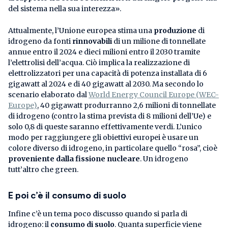
del sistema nella sua interezza».
Attualmente, l’Unione europea stima una
produzione
di
idrogeno da fonti
rinnovabili
di un milione di tonnellate
annue entro il 2024 e dieci milioni entro il 2030 tramite
l’elettrolisi dell’acqua. Ciò implica la realizzazione di
elettrolizzatori per una capacità di potenza installata di 6
gigawatt al 2024 e di 40 gigawatt al 2030. Ma secondo lo
scenario elaborato dal
World Energy Council Europe (WEC-
Europe)
, 40 gigawatt produrranno 2,6 milioni di tonnellate
di idrogeno (contro la stima prevista di 8 milioni dell’Ue) e
solo 0,8 di queste saranno effettivamente verdi. L’unico
modo per raggiungere gli obiettivi europei è usare un
colore diverso di idrogeno, in particolare quello “rosa”, cioè
proveniente dalla fissione nucleare
. Un idrogeno
tutt’altro che green.
E poi c’è il consumo di suolo
Infine c’è un tema poco discusso quando si parla di
idrogeno: il
consumo di suolo
. Quanta superficie viene