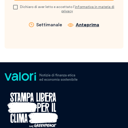
Dichiaro di aver letto e accettato l’
informativa in materia di
privacy
Settimanale
Anteprima