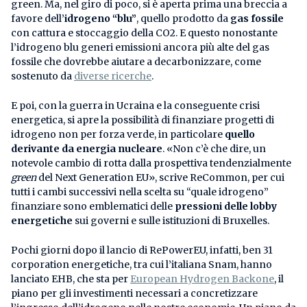
green. Ma, nel giro di poco, si è aperta prima una breccia a
favore dell’
idrogeno “blu”
, quello prodotto da
gas fossile
con cattura e stoccaggio della CO2. E questo nonostante
l’idrogeno blu generi emissioni ancora più alte del gas
fossile che dovrebbe aiutare a decarbonizzare, come
sostenuto da
diverse ricerche
.
E poi, con la guerra in Ucraina e la conseguente crisi
energetica, si apre la possibilità di finanziare progetti di
idrogeno non per forza verde, in particolare
quello
derivante da energia nucleare
. «Non c’è che dire, un
notevole cambio di rotta dalla prospettiva tendenzialmente
green
del Next Generation EU», scrive ReCommon, per cui
tutti i cambi successivi nella scelta su “quale idrogeno”
finanziare sono emblematici delle
pressioni delle lobby
energetiche
sui governi e sulle istituzioni di Bruxelles.
Pochi giorni dopo il lancio di RePowerEU, infatti, ben 31
corporation energetiche, tra cui l’italiana Snam, hanno
lanciato EHB, che sta per
European Hydrogen Backone
, il
piano per gli investimenti necessari a concretizzare