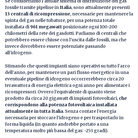
Se consideriamo l’attuale sistema di distribuzione del gas
fossile tramite pipeline in
Italia
, sono attualmente presenti
13 centrali di ricompressione
, necessarie per mantenere la
spinta del gas nelle tubature, per una potenza totale
installata di
961 megawatt
posizionate ogni 100-200
chilometri della rete dei gasdotti. Parliamo di centrali che
potrebbero essere chiuse con l’uscita dalle fossili, ma che
invece dovrebbero essere potenziate passando
all’idrogeno.
Stimando che questi impianti siano operativi su tutto l’arco
dell’anno, per mantenere un pari flusso energetico in una
eventuale pipeline di idrogeno occorrerebbero circa 20
terawattora di energia elettrica ogni anno per alimentare i
ricompressori. Ovvero l’equivalente di quanto viene
prodotto da circa 20 gigawatt di impianti fotovoltaici,
che
corrispondono alla potenza fotovoltaica installata
attualmente in tutta Italia
. Senza contare l’energia
necessaria per stoccare l’idrogeno e per trasportarlo in
forma liquida (in quanto andrebbe portato a una
temperatura molto più bassa del gas: -253 gradi).