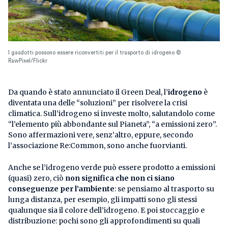
I gasdotti possono essere riconvertiti per il trasporto di idrogeno ©
RawPixel/Flickr
Da quando è stato annunciato il Green Deal, l’
idrogeno
è
diventata una delle “soluzioni” per risolvere la crisi
climatica. Sull’idrogeno si investe molto, salutandolo come
“l’elemento più abbondante sul Pianeta”, “a emissioni zero”.
Sono affermazioni vere, senz’altro, eppure, secondo
l’associazione Re:Common, sono anche fuorvianti.
Anche se l’idrogeno verde può essere prodotto a emissioni
(quasi) zero, ciò
non significa che non ci siano
conseguenze per l’ambiente
: se pensiamo al trasporto su
lunga distanza, per esempio, gli impatti sono gli stessi
qualunque sia il colore dell’idrogeno. E poi stoccaggio e
distribuzione: pochi sono gli approfondimenti su quali