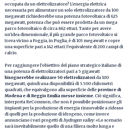
occupata da un elettrolizzatore? L’energia elettrica
necessaria per alimentare un solo elettrolizzatore da 100
megawatt richiederebbe una potenza fotovoltaica di 625
megawatt, potenza che può essere prodotta da un mega
parco fotovoltaico di circa 862 ettari. Tanto per avere
un’idea dimensionale, il più grande parco fotovoltaico si
trova vicino a Foggia, in Puglia, è di 103 megawatt e copre
una superficie pari a 142 ettari: l’equivalente di 200 campi di
calcio.
Per raggiungere l’obiettivo del piano strategico italiano di
una potenza di elettrolizzatori pari a 5 gigawatt
bisognerebbe realizzare 50 elettrolizzatori
da 100
megawatt, quindi una disponibilità di 5.500 chilometri
quadrati, che equivalgono alla superficie delle
province di
Modena e di Reggio Emilia messe insieme
. Ciò significa,
interpreta ReCommon, che non è possibile posizionare gli
impianti per la produzione di energia rinnovabile a ridosso
di quelli per la produzione di idrogeno, come invece
annunciano i vari progetti di
hydrogen valley
: «Lo scenario
sarà inevitabilmente quello di una filiera molto lunga e