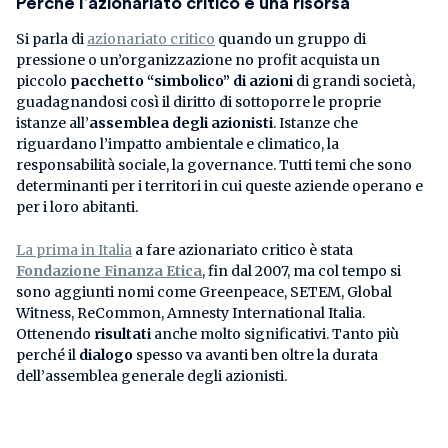
Perché l’azionariato critico è una risorsa
Si parla di
azionariato critico
quando un gruppo di
pressione o un’organizzazione no profit acquista un
piccolo
pacchetto “simbolico” di azioni
di grandi società,
guadagnandosi così il diritto di sottoporre le proprie
istanze all’
assemblea degli azionisti
. Istanze che
riguardano l’impatto ambientale e climatico, la
responsabilità sociale, la governance. Tutti temi che sono
determinanti per i territori in cui queste aziende operano e
per i loro abitanti.
La prima in Italia
a fare azionariato critico è stata
Fondazione Finanza Etica
, fin dal 2007, ma col tempo si
sono aggiunti nomi come Greenpeace, SETEM, Global
Witness, ReCommon, Amnesty International Italia.
Ottenendo
risultati
anche molto significativi. Tanto più
perché il
dialogo
spesso va avanti ben oltre la durata
dell’assemblea generale degli azionisti.