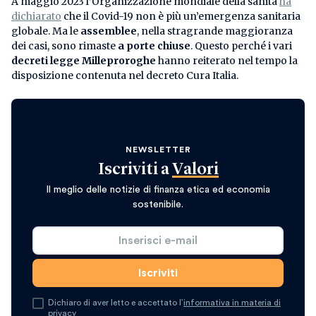
A maggio 2023 l’Organizzazione mondiale della sanità
ha
dichiarato
che il Covid-19 non è più un’emergenza sanitaria
globale. Ma le
assemblee
, nella stragrande maggioranza
dei casi, sono rimaste
a porte chiuse
. Questo perché i vari
decreti legge Milleproroghe
hanno reiterato nel tempo la
disposizione contenuta nel decreto Cura Italia.
NEWSLETTER
Iscriviti a
Valori
Il meglio delle notizie di finanza etica ed economia
sostenibile.
Dichiaro di aver letto e accettato l’
informativa in materia di
privacy