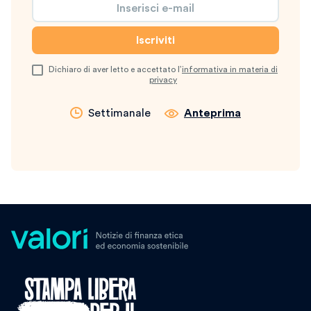
Dichiaro di aver letto e accettato l’
informativa in materia di
privacy
Settimanale
Anteprima