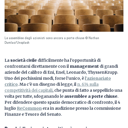
Le assemblee degli azionisti sono ancora a porte chiuse © Nathan
Dumlao/Unsplash
La
società civile
difficilmente ha l’opportunità di
confrontarsi direttamente con il
management
di grandi
aziende del calibro di Eni, Enel, Leonardo, ThyssenKrupp.
Uno dei pochissimi modi, forse l’unico, è
l’azionariato
critico
. Ma c’è un disegno di legge, il
n. 674 sulla
competitività dei capitali
, che punta di fatto a seppellirlo una
volta per tutte, sdoganando le
assemblee a porte chiuse
.
Per difendere questo spazio democratico di confronto, il 4
luglio
ReCommon
era in audizione presso la commissione
Finanze e Tesoro del Senato.