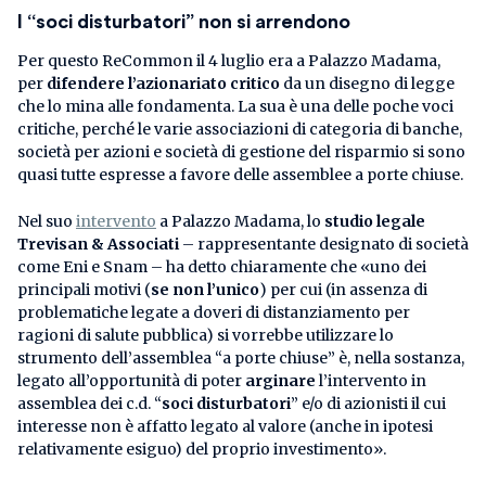
I “soci disturbatori” non si arrendono
Per questo ReCommon il 4 luglio era a Palazzo Madama,
per
difendere l’azionariato critico
da un disegno di legge
che lo mina alle fondamenta. La sua è una delle poche voci
critiche, perché le varie associazioni di categoria di banche,
società per azioni e società di gestione del risparmio si sono
quasi tutte espresse a favore delle assemblee a porte chiuse.
Nel suo
intervento
a Palazzo Madama, lo
studio legale
Trevisan & Associati
– rappresentante designato di società
come Eni e Snam – ha detto chiaramente che «uno dei
principali motivi (
se non l’unico
) per cui (in assenza di
problematiche legate a doveri di distanziamento per
ragioni di salute pubblica) si vorrebbe utilizzare lo
strumento dell’assemblea “a porte chiuse” è, nella sostanza,
legato all’opportunità di poter
arginare
l’intervento in
assemblea dei c.d. “
soci disturbatori
” e/o di azionisti il cui
interesse non è affatto legato al valore (anche in ipotesi
relativamente esiguo) del proprio investimento».