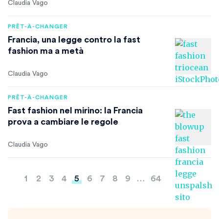
Claudia Vago
PRÊT-À-CHANGER
Francia, una legge contro la fast
fashion ma a metà
Claudia Vago
PRÊT-À-CHANGER
Fast fashion nel mirino: la Francia
prova a cambiare le regole
Claudia Vago
Paginazione
1
2
3
4
5
6
7
8
9
…
64
degli
articoli