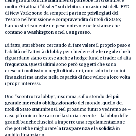
delle grandi banche statunitensi potrebbe farsi sentire, e
molto. Gli attuali “dealer” sul debito sono azionisti della FED
di New York; sono da sempre i
partner privilegiati
del
Tesoro nell’emissione e compravendita di titoli di Stato;
hanno storicamente un peso notevole nelle stanze che
contano a
Washington
e nel
Congresso
.
Di fatto, starebbero cercando di fare valere il proprio peso e
l’abilità nell’attività di lobby per chiedere che le
regole
che li
riguardano siano estese anche a hedge fund e trader ad alta
frequenza. Questi ultimi sono però soggetti che sono
cresciuti moltissimo negli ultimi anni, non solo in termini
finanziari ma anche nella capacità di fare valere a loro volta
i propri interessi.
Uno “scontro tra lobby”, insomma, sullo sfondo del
più
grande mercato obbligazionario
del mondo, quello dei
titoli di Stato statunitensi. Nel prossimo futuro vedremo se –
caso più unico che raro nella storia recente – la lobby delle
grandi banche riuscirà a imporre una regolamentazione
che potrebbe migliorare la
trasparenza
e la
solidità
in
ambito finanziario.