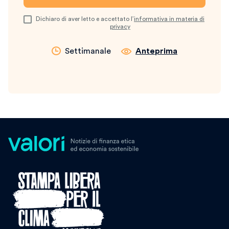
Dichiaro di aver letto e accettato l’
informativa in materia di
privacy
Settimanale
Anteprima