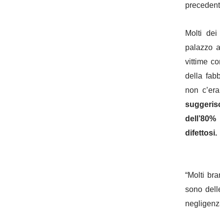
precedenti
Molti dei
palazzo a
vittime co
della fab
non c’era
suggerisc
dell’80% 
difettosi.
“Molti br
sono dell
negligenz