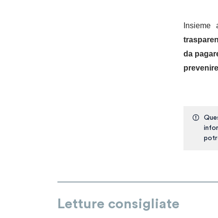
Insieme 
trasparen
da pagare
prevenire
Ques
info
potr
Letture consigliate