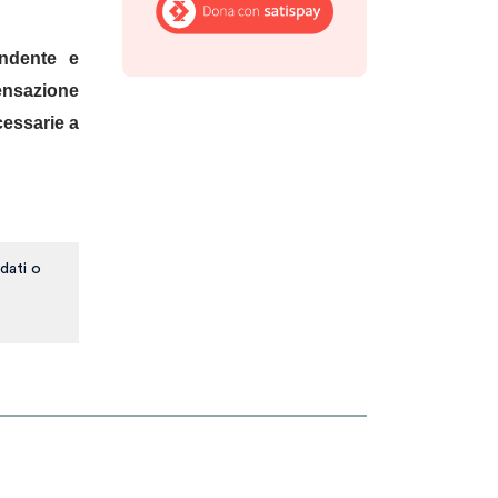
endente e
pensazione
cessarie a
dati o