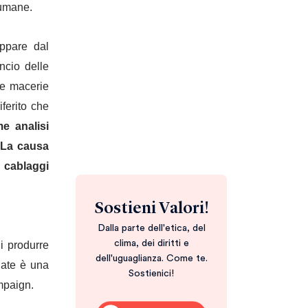
 umane.
appare dal
ncio delle
 le macerie
ferito che
e analisi
. La causa
a cablaggi
Sostieni Valori!
Dalla parte dell'etica, del
clima, dei diritti e
i produrre
dell'uguaglianza. Come te.
uate è una
Sostienici!
mpaign.