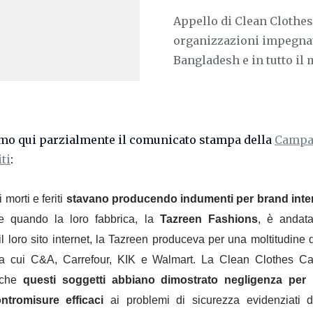
Appello di Clean Clothes
organizzazioni impegnate 
Bangladesh e in tutto il 
mo qui parzialmente il comunicato stampa della
Campa
iti
:
i morti e feriti
stavano producendo indumenti per brand inter
le quando la loro fabbrica, la
Tazreen Fashions
, è andata
l loro sito internet, la Tazreen produceva per una moltitudine d
tra cui C&A, Carrefour, KIK e Walmart. La Clean Clothes C
 che
questi soggetti abbiano dimostrato negligenza per
ntromisure efficaci
ai problemi di sicurezza evidenziati 