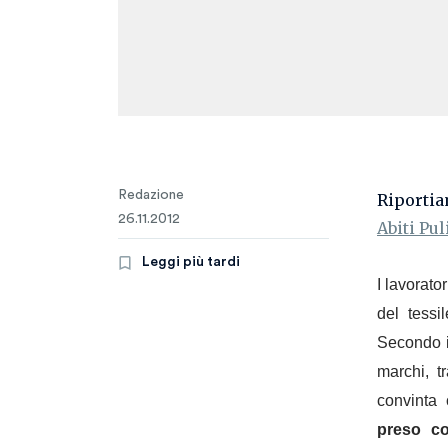
Redazione
Riportia
26.11.2012
Abiti Pul
Leggi più tardi
I lavorator
del tessi
Secondo i
marchi, 
convinta
preso co