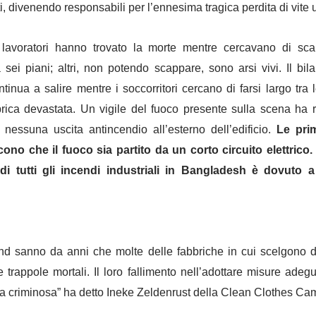
, divenendo responsabili per l’ennesima tragica perdita di vite
 lavoratori hanno trovato la morte mentre cercavano di sc
 sei piani; altri, non potendo scappare, sono arsi vivi. Il bila
ntinua a salire mentre i soccorritori cercano di farsi largo tra
brica devastata. Un vigile del fuoco presente sulla scena ha ri
 nessuna uscita antincendio all’esterno dell’edificio.
Le prim
ono che il fuoco sia partito da un corto circuito elettrico
di tutti gli incendi industriali in Bangladesh è dovuto 
and sanno da anni che molte delle fabbriche in cui scelgono d
e trappole mortali. Il loro fallimento nell’adottare misure adeg
a criminosa” ha detto Ineke Zeldenrust della Clean Clothes Ca