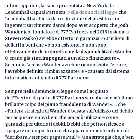
Infine, appunto, la causa presentata a New York da
Leadenhall Capital Partners.
Nella denuncia si legge
che
Leadenhall ha chiesto la restituzione del prestito e un
ingente risarcimento danni dopo aver scoperto che
Josh
Wander
(co-fondatore di 777 Partners nel 2015 insieme a
Steven Pasko
) avrebbe offerto in garanzia 350 milioni di
dollari in beni che «o non esistono, o non sono
effettivamente di proprietà o
nella disponibilità
di Wander.
O erano già
stati impegnati
a un altro finanziatore».
Secondo l’accusa Wander avrebbe riconosciuto l’errore,
l’avrebbe definito «imbarazzante» e «causato dal sistema
informatico antiquato di 777 Partners».
Sempre nella denuncia si legge come l’acquisto
dell’Everton da parte di 777 Partners sarebbe solo «l’ultimo
brillante colpo del
piano fraudolento
di Wander». E che
«l’intera strategia di Wander è basata sull’utilizzo del debito
per acquisire nuovi beni che poi può utilizzare come
garanzia per ulteriori debiti.
Debiti
che poi non riesce a
ripagare in tempo. In un ciclo apparentemente infinito di
“derubare Peter per pagare Paul”». Una strategia che, a ben