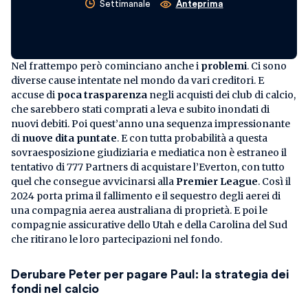
Settimanale
Anteprima
Nel frattempo però cominciano anche i
problemi
. Ci sono
diverse cause intentate nel mondo da vari creditori. E
accuse di
poca trasparenza
negli acquisti dei club di calcio,
che sarebbero stati comprati a leva e subito inondati di
nuovi debiti. Poi quest’anno una sequenza impressionante
di
nuove dita puntate
. E con tutta probabilità a questa
sovraesposizione giudiziaria e mediatica non è estraneo il
tentativo di 777 Partners di acquistare l’Everton, con tutto
quel che consegue avvicinarsi alla
Premier League
. Così il
2024 porta prima il fallimento e il sequestro degli aerei di
una compagnia aerea australiana di proprietà. E poi le
compagnie assicurative dello Utah e della Carolina del Sud
che ritirano le loro partecipazioni nel fondo.
Derubare Peter per pagare Paul: la strategia dei
fondi nel calcio