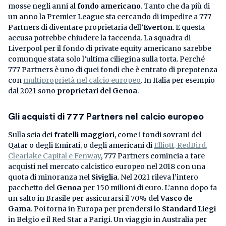
mosse negli anni al
fondo americano
. Tanto che da più di
un anno la Premier League sta cercando di impedire a 777
Partners di diventare proprietaria dell’
Everton
. E questa
accusa potrebbe chiudere la faccenda. La squadra di
Liverpool per il fondo di private equity americano sarebbe
comunque stata solo l’ultima ciliegina sulla torta. Perché
777 Partners è uno di quei fondi che è entrato di prepotenza
con
multiproprietà nel calcio europeo
. In Italia per esempio
dal 2021 sono
proprietari del Genoa
.
Gli acquisti di 777 Partners nel calcio europeo
Sulla scia dei
fratelli maggiori
, come i fondi sovrani del
Qatar o degli Emirati, o degli americani di
Elliott, RedBird,
Clearlake Capital e Fenway
, 777 Partners comincia a fare
acquisti nel mercato calcistico europeo nel 2018 con una
quota di minoranza nel
Siviglia
. Nel 2021 rileva l’intero
pacchetto del
Genoa
per 150 milioni di euro. L’anno dopo fa
un salto in Brasile per assicurarsi il 70% del
Vasco de
Gama
. Poi torna in Europa per prendersi lo
Standard Liegi
in Belgio e il Red Star a Parigi. Un viaggio in Australia per