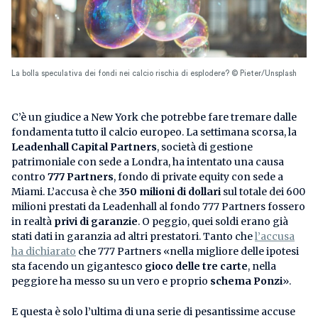
La bolla speculativa dei fondi nei calcio rischia di esplodere? © Pieter/Unsplash
C’è un giudice a New York che potrebbe fare tremare dalle
fondamenta tutto il calcio europeo. La settimana scorsa, la
Leadenhall Capital Partners
, società di gestione
patrimoniale con sede a Londra, ha intentato una causa
contro
777 Partners
, fondo di private equity con sede a
Miami. L’accusa è che
350 milioni di dollari
sul totale dei 600
milioni prestati da Leadenhall al fondo 777 Partners fossero
in realtà
privi di garanzie
. O peggio, quei soldi erano già
stati dati in garanzia ad altri prestatori. Tanto che
l’accusa
ha dichiarato
che 777 Partners «nella migliore delle ipotesi
sta facendo un gigantesco
gioco delle tre carte
, nella
peggiore ha messo su un vero e proprio
schema Ponzi
».
E questa è solo l’ultima di una serie di pesantissime accuse