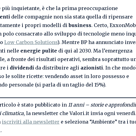
è più inquietante, è che la prima preoccupazione
enti
delle compagnie non sia stata quella di ripensare
amente i propri modelli di
business
. Certo, ExxonMob
n polo consacrato allo sviluppo di tecnologie meno inq
to
Low Carbon Solutions
). Mentre BP ha annunciato inv
ti nelle
energie pulite
di qui al 2030. Ma l’emergenza
e, a fronte dei risultati operativi, sembra soprattutto un
re i
dividendi
da distribuire agli
azionisti
. In che modo
o le solite ricette: vendendo asset in loro possesso e
do personale (si parla di un taglio del 15%).
rticolo è stato pubblicato in
11 anni – storie e approfond
i climatica
, la newsletter che Valori.it invia ogni venerdì
a
iscriviti alla newsletter
e seleziona “Ambiente” tra i tu
.