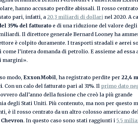
olare, hanno accusato perdite abissali. Il rosso centrato
tato pari, infatti, a
20,3 miliardi di dollari
nel 2020. A c
del 35% del fatturato
e di una riduzione del valore degli
. miliardi. Il direttore generale Bernard Looney ha amme
ttore è colpito duramente. I trasporti stradali e aerei s
sì come l’intera domanda di petrolio. E assieme ad essa 
 i margini».
sso modo,
ExxonMobil
, ha registrato perdite per
22,4 m
i
. Con un calo del fatturato pari al 31%. Il
primo dato ne
, ovvero dall’anno della fusione che creò la più grande
a degli Stati Uniti. Più contenuto, ma non per questo 
ti, è il rosso centrato da un altro colosso americano de
,
Chevron
. In questo caso sono stati raggiunti i
5,5 milia