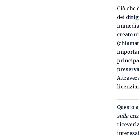
Ciò che 
dei
dirig
immediat
creato u
(chiama
importan
principal
preserva
Attravers
licenzian
Questo a
sulla cris
riceverl
interessi