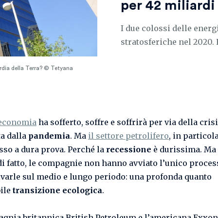
per 42 miliardi 
I due colossi delle ener
stratosferiche nel 2020.
rdia della Terra? © Tetyana
 economia
ha sofferto, soffre e soffrirà per via della crisi
a dalla
pandemia
. Ma
il settore petrolifero
, in particola
sso a dura prova. Perché la
recessione
è durissima. Ma
di fatto, le compagnie non hanno avviato l’unico proces
lvarle sul medio e lungo periodo: una profonda quanto
bile
transizione ecologica
.
gnia britannica British Petroleum e l’americana Exxon