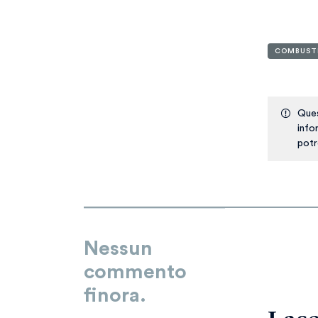
COMBUSTIB
Ques
info
potr
Nessun
commento
finora.