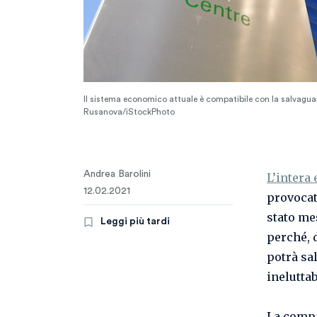
Il sistema economico attuale è compatibile con la salvagua
Rusanova/iStockPhoto
Andrea Barolini
L’intera
12.02.2021
provocat
stato me
Leggi più tardi
perché, 
potrà sa
inelutta
La compa