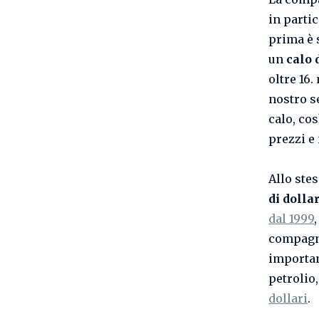
in partic
prima è s
un
calo 
oltre 16
nostro se
calo, co
prezzi e
Allo ste
di dollar
dal 1999
compagni
importan
petrolio
dollari
.