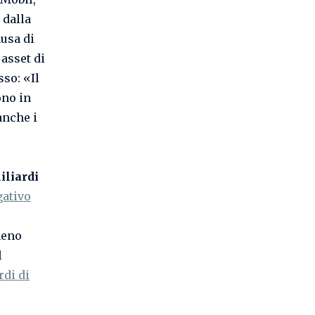
 dalla
ausa di
 asset di
sso: «Il
ono in
anche i
iliardi
gativo
meno
l
rdi di