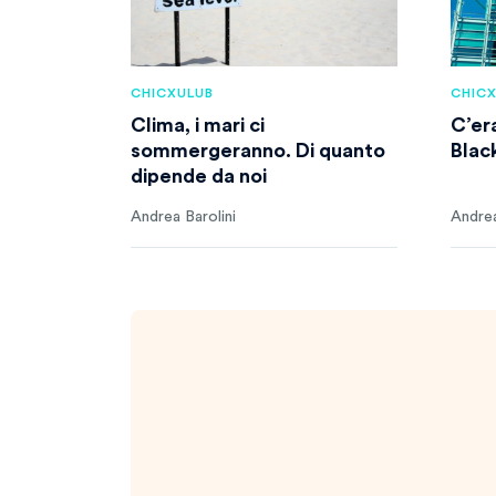
CHICXULUB
CHIC
Clima, i mari ci
C’era
sommergeranno. Di quanto
Blac
dipende da noi
Andrea Barolini
Andrea