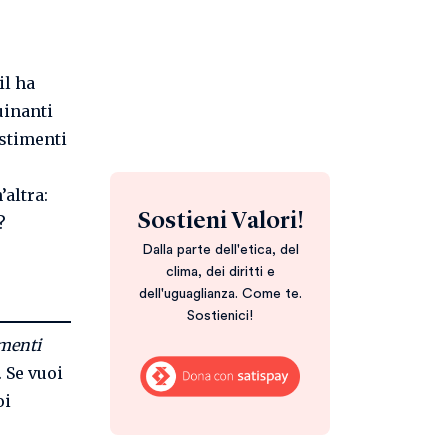
il ha
uinanti
estimenti
’altra:
Sostieni Valori!
?
Dalla parte dell'etica, del
clima, dei diritti e
dell'uguaglianza. Come te.
Sostienici!
imenti
. Se vuoi
oi