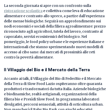
La seconda giornata si apre con un confronto sulla
ristorazione scolastica
e collettiva come leva di educazione
alimentare e contrasto allo spreco, a partire dall’esperienza
delle mense biologiche. Seguirà un approfondimento sui
nodi economici e sociali della filiera agroalimentare: prezzo
riconosciuto agli agricoltori, tutela del lavoro, contrasto al
caporalato, servizi ecosistemici del biologico. Nel
pomeriggio, le food policy urbane e le esperienze italiane e
internazionali che stanno sperimentando nuovi modelli di
accesso al cibo sano: dai mercati di prossimità alle reti
contro la povertà alimentare.
Il Villaggio del Bio e il Mercato della Terra
Accanto ai talk, il Villaggio del Bio di FederBio e il Mercato
della Terra di Slow Food Lazio ospiteranno oltre quaranta
produttori e trasformatori da tutta Italia. Aziende biologiche
e biodinamiche, realtà artigianali, organizzazioni della
filiera bio e Presìdi Slow Food. In programma laboratori
divulgativi, percorsi sensoriali, attività di orticoltura urban.
Non mancherà il Baby Bio Park con giochi educativi,