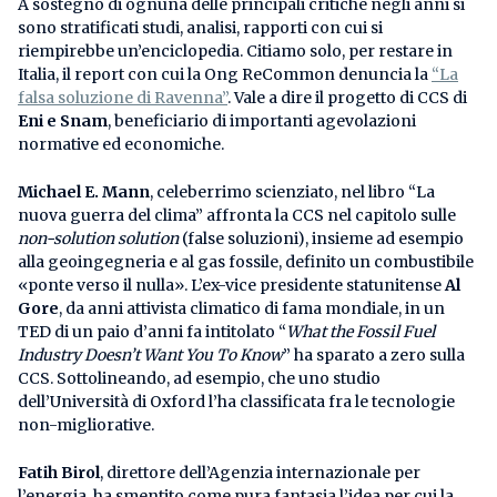
A sostegno di ognuna delle principali critiche negli anni si
sono stratificati studi, analisi, rapporti con cui si
riempirebbe un’enciclopedia. Citiamo solo, per restare in
Italia, il report con cui la Ong ReCommon denuncia la
“La
falsa soluzione di Ravenna”
. Vale a dire il progetto di CCS di
Eni e Snam
, beneficiario di importanti agevolazioni
normative ed economiche.
Michael E. Mann
, celeberrimo scienziato, nel libro “La
nuova guerra del clima” affronta la CCS nel capitolo sulle
non-solution solution
(false soluzioni), insieme ad esempio
alla geoingegneria e al gas fossile, definito un combustibile
«ponte verso il nulla». L’ex-vice presidente statunitense
Al
Gore
, da anni attivista climatico di fama mondiale, in un
TED di un paio d’anni fa intitolato “
What the Fossil Fuel
Industry Doesn’t Want You To Know
” ha sparato a zero sulla
CCS. Sottolineando, ad esempio, che uno studio
dell’Università di Oxford l’ha classificata fra le tecnologie
non-migliorative.
Fatih
Birol
, direttore dell’Agenzia internazionale per
l’energia, ha smentito come pura fantasia l’idea per cui la