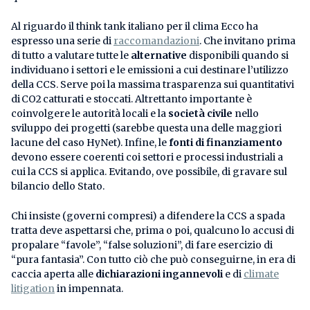
Al riguardo il think tank italiano per il clima Ecco ha
espresso una serie di
raccomandazioni
. Che invitano prima
di tutto a valutare tutte le
alternative
disponibili quando si
individuano i settori e le emissioni a cui destinare l’utilizzo
della CCS. Serve poi la massima trasparenza sui quantitativi
di CO2 catturati e stoccati. Altrettanto importante è
coinvolgere le autorità locali e la
società civile
nello
sviluppo dei progetti (sarebbe questa una delle maggiori
lacune del caso HyNet). Infine, le
fonti di finanziamento
devono essere coerenti coi settori e processi industriali a
cui la CCS si applica. Evitando, ove possibile, di gravare sul
bilancio dello Stato.
Chi insiste (governi compresi) a difendere la CCS a spada
tratta deve aspettarsi che, prima o poi, qualcuno lo accusi di
propalare “favole”, “false soluzioni”, di fare esercizio di
“pura fantasia”. Con tutto ciò che può conseguirne, in era di
caccia aperta alle
dichiarazioni ingannevoli
e di
climate
litigation
in impennata.