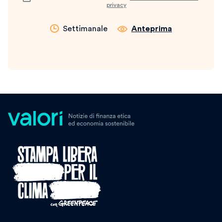
privacy
Settimanale
Anteprima