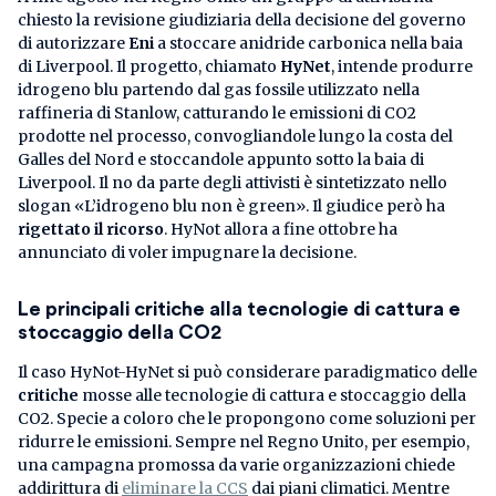
chiesto la revisione giudiziaria della decisione del governo
di autorizzare
Eni
a stoccare anidride carbonica nella baia
di Liverpool. Il progetto, chiamato
HyNet
, intende produrre
idrogeno blu partendo dal gas fossile utilizzato nella
raffineria di Stanlow, catturando le emissioni di CO2
prodotte nel processo, convogliandole lungo la costa del
Galles del Nord e stoccandole appunto sotto la baia di
Liverpool. Il no da parte degli attivisti è sintetizzato nello
slogan «L’idrogeno blu non è green». Il giudice però ha
rigettato il ricorso
. HyNot allora a fine ottobre ha
annunciato di voler impugnare la decisione.
Le principali critiche alla tecnologie di cattura e
stoccaggio della CO2
Il caso HyNot-HyNet si può considerare paradigmatico delle
critiche
mosse alle tecnologie di cattura e stoccaggio della
CO2. Specie a coloro che le propongono come soluzioni per
ridurre le emissioni. Sempre nel Regno Unito, per esempio,
una campagna promossa da varie organizzazioni chiede
addirittura di
eliminare la CCS
dai piani climatici. Mentre