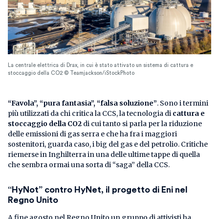
La centrale elettrica di Drax, in cui è stato attivato un sistema di cattura e
stoccaggio della CO2 © Teamjackson/iStockPhoto
“Favola”, “pura fantasia”, “falsa soluzione”
. Sono i termini
più utilizzati da chi critica la CCS, la tecnologia di
cattura e
stoccaggio della CO2
di cui tanto si parla per la riduzione
delle emissioni di gas serra e che ha fra i maggiori
sostenitori, guarda caso, i big del gas e del petrolio. Critiche
riemerse in Inghilterra in una delle ultime tappe di quella
che sembra ormai una sorta di “saga” della CCS.
“HyNot” contro HyNet, il progetto di Eni nel
Regno Unito
A fine agosto nel Regno Unito un gruppo di attivisti ha