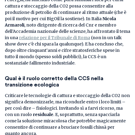
cattura e stoccaggio della CO2 possa consentire alla
produzione di petrolio di continuare al ritmo attuale (che è
poi il motivo per cui BigOil la sostiene). In Italia
Nicola
Armaroli
, noto dirigente di ricerca del Cnr e membro
dell’Accademia nazionale delle scienze, ha affrontato il tema
in una
relazione per il Tribunale di Roma
(non in un talk
show dove c’è chi spara la qualunque). E ha concluso che,
dopo oltre cinquant’anni e cifre stratosferiche spese in
tutto il mondo (spesso soldi pubblici), la CCS è un
sostanziale fallimento industriale.
Qual è il ruolo corretto della CCS nella
transizione ecologica
Criticare le tecnologie di cattura e stoccaggio della CO2 non
significa demonizzarle, ma ricondurle entro i loro limiti –
per così dire – fisiologici. Invitando sì a farvi ricorso, ma
con un ruolo
residuale
. E, soprattutto, senza spacciarla
come la soluzione miracolosa che potrebbe magicamente
consentire di continuare a bruciare fossili chissà per
quanto ancora.