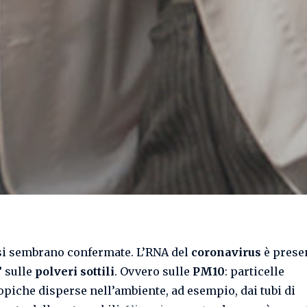
us sulle polveri sottili (PM10)
si sembrano confermate. L’RNA del
coronavirus
è prese
” sulle
polveri sottili
. Ovvero sulle
PM10
: particelle
piche disperse nell’ambiente, ad esempio, dai tubi di