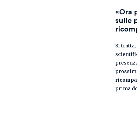
«Ora p
sulle 
ricom
Si tratta
scientifi
presenza
prossimi
ricompa
prima de