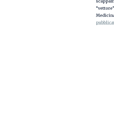
scappame
“vettore”
Medicina
pubblica