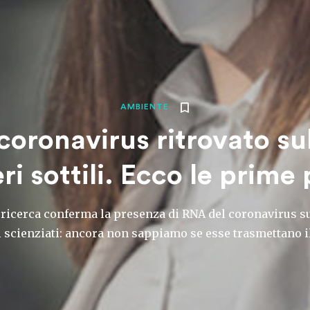
AMBIENTE
 coronavirus ritrovato su
ri sottili. Ecco le prime
ricerca conferma la presenza di RNA del coronavirus su
Gli scienziati: ancora non sappiamo se esse trasmettano i