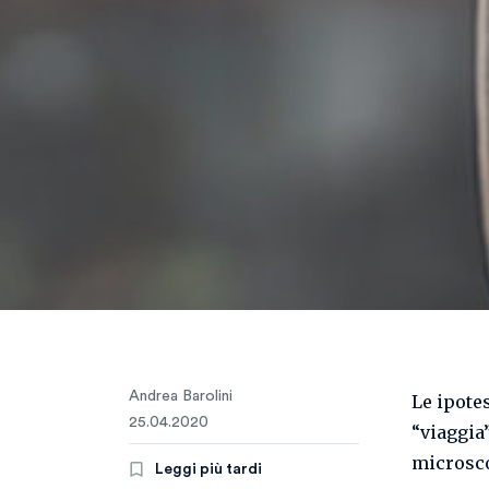
La Società Italiana di Medicina Ambientale ha confermato la presenza di coronavir
presenti nell'aria che respiriamo © torwai/iStock
Andrea Barolini
Le ipote
25.04.2020
“viaggia
microsco
Leggi più tardi