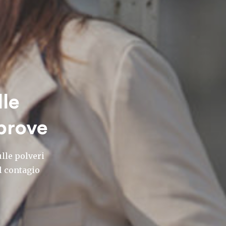
lle
 prove
lle polveri
l contagio