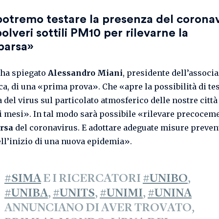
otremo testare la presenza del coronav
polveri sottili PM10 per rilevarne la
parsa»
, ha spiegato
Alessandro Miani
, presidente dell’associ
ca, di una «prima prova». Che «apre la possibilità di tes
 del virus sul particolato atmosferico delle nostre città
 mesi». In tal modo sarà possibile «rilevare precocem
rsa
del coronavirus. E adottare adeguate misure preven
ll’inizio di una nuova epidemia».
#SIMA
E I RICERCATORI
#UNIBO
,
#UNIBA
,
#UNITS
,
#UNIMI
,
#UNINA
ANNUNCIANO DI AVER TROVATO,