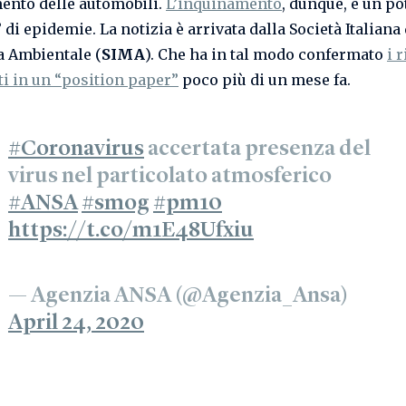
nto delle automobili.
L’inquinamento
, dunque, è un po
 di epidemie. La notizia è arrivata dalla Società Italiana 
 Ambientale (
SIMA
). Che ha in tal modo confermato
i r
ti in un “position paper”
poco più di un mese fa.
#Coronavirus
accertata presenza del
virus nel particolato atmosferico
#ANSA
#smog
#pm10
https://t.co/m1E48Ufxiu
— Agenzia ANSA (@Agenzia_Ansa)
April 24, 2020