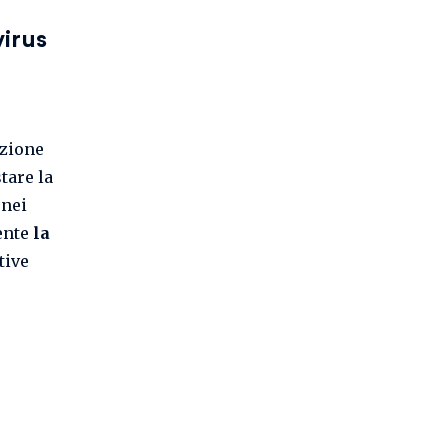
irus
azione
tare la
 nei
ente
la
tive