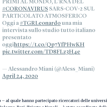
PRIMI AL MONDO, L'RNA DEL
#CORONAVIRUS
SARS-COV-2 SUL
PARTICOLATO ATMOSFERICO
Oggi a
#TGRLeonardo
una mia
intervista sullo studio tutto italiano
presentato
oggi
https://t.co/Qp7YfPHwKH
pic.twitter.com/TD8FLz3H4e
— Alessandro Miani (@Aless_Miani)
April 24, 2020
o – al quale hanno partecipato ricercatori delle universi