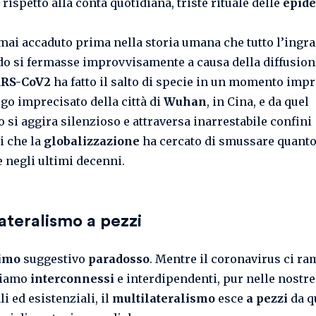
ispetto alla conta quotidiana, triste rituale delle
epid
mai accaduto prima nella storia umana che tutto l’ingr
o si fermasse improvvisamente a causa della diffusion
RS-CoV2
ha fatto il salto di specie in un momento impr
ogo imprecisato della città di
Wuhan
, in Cina, e da quel
si aggira silenzioso e attraversa inarrestabile confini
i che la
globalizzazione
ha cercato di smussare quanto
e negli ultimi decenni.
ateralismo a pezzi
imo
suggestivo
paradosso
. Mentre il coronavirus ci r
siamo
interconnessi
e interdipendenti, pur nelle nostre 
i ed esistenziali, il
multilateralismo
esce
a pezzi
da q