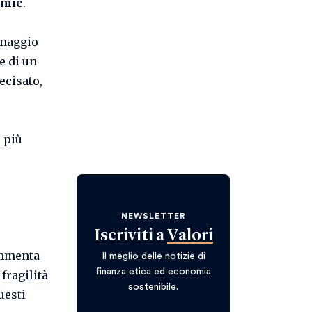
emie
.
anaggio
e di un
ecisato,
 più
NEWSLETTER
Iscriviti a
Valori
ammenta
Il meglio delle notizie di
finanza etica ed economia
fragilità
sostenibile.
uesti