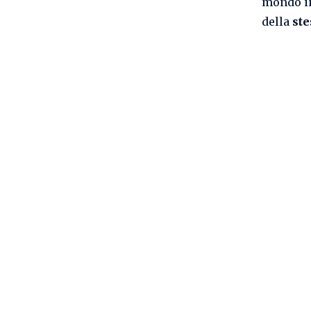
mondo in
della
ste