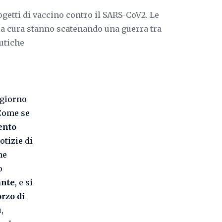
getti di vaccino contro il SARS-CoV2. Le
la cura stanno scatenando una guerra tra
eutiche
 giorno
ome se
ento
otizie di
he
o
ante
, e si
orzo di
,