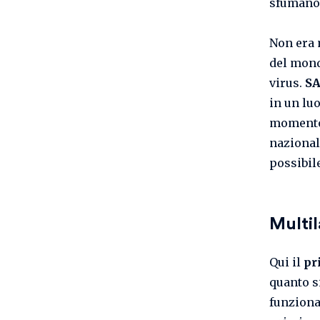
sfumano r
Non era 
del mond
virus.
SA
in un lu
momento 
nazional
possibil
Multil
Qui il
pr
quanto 
funzional