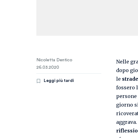
Nicoletta Dentico
Nelle gra
26.03.2020
dopo gio
le
strad
Leggi più tardi
fossero 
persone 
giorno si
ricovera
aggrava.
riflessi