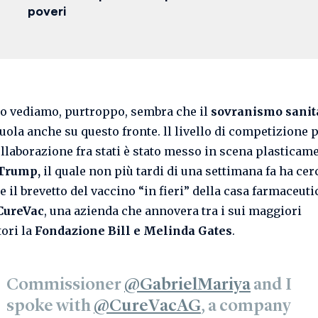
poveri
o vediamo, purtroppo, sembra che il
sovranismo sanit
uola anche su questo fronte. ll livello di competizione 
ollaborazione fra stati è stato messo in scena plasticam
Trump,
il quale non più tardi di una settimana fa ha cer
 il brevetto del vaccino “in fieri” della casa farmaceuti
CureVac
, una azienda che annovera tra i sui maggiori
tori la
Fondazione Bill e Melinda Gates
.
Commissioner
@GabrielMariya
and I
spoke with
@CureVacAG
, a company