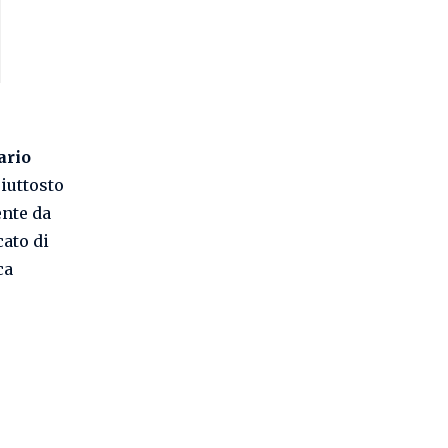
ario
piuttosto
ente da
cato di
ca