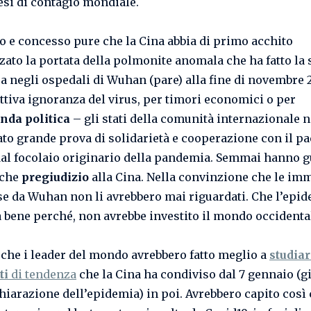
si di contagio mondiale.
e concesso pure che la Cina abbia di primo acchito
ato la portata della polmonite anomala che ha fatto la 
 negli ospedali di Wuhan (pare) alla fine di novembre 
ttiva ignoranza del virus, per timori economici o per
nda politica
– gli stati della comunità internazionale 
to grande prova di solidarietà e cooperazione con il p
dal focolaio originario della pandemia. Semmai hanno 
lche
pregiudizio
alla Cina. Nella convinzione che le im
e da Wuhan non li avrebbero mai riguardati. Che l’epid
a bene perché, non avrebbe investito il mondo occidenta
a che i leader del mondo avrebbero fatto meglio a
studia
ti
di tendenza
che la Cina ha condiviso dal 7 gennaio (g
chiarazione dell’epidemia) in poi. Avrebbero capito così 