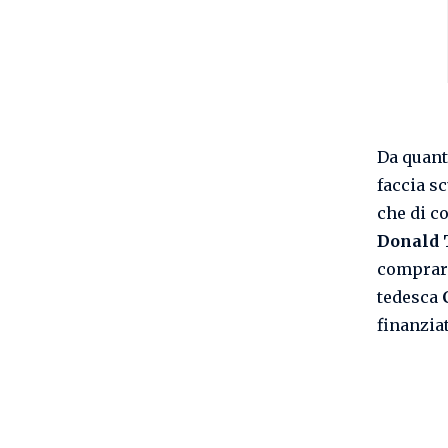
Da quant
faccia sc
che di c
Donald 
comprare
tedesca
finanzia