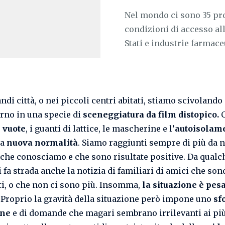
Nel mondo ci sono 35 pro
condizioni di accesso al
Stati e industrie farmac
ndi città, o nei piccoli centri abitati, stiamo scivolando
rno in una specie di
sceneggiatura da film distopico.
C
e
vuote
, i guanti di lattice, le mascherine e l’
autoisolam
la
nuova
normalità
. Siamo raggiunti sempre di più da n
che conosciamo e che sono risultate positive. Da qualc
 fa strada anche la notizia di familiari di amici che son
ti, o che non ci sono più. Insomma,
la situazione è pes
 Proprio la gravità della situazione però impone uno
sf
one
e di domande che magari sembrano irrilevanti ai più