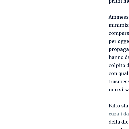
primi me
Ammesso 
minimizz
comparsa
per ogge
propaga
hanno da
colpito 
con qua
trasmess
non si s
Fatto st
cura i da
della di