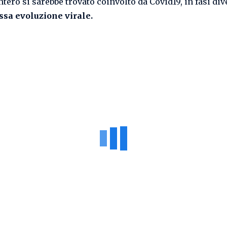
tero si sarebbe trovato coinvolto da Covid19, in fasi div
ssa evoluzione virale.