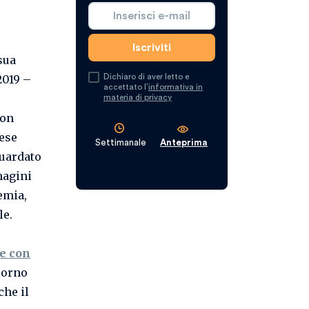
sua
Dichiaro di aver letto e
2019 –
accettato l’
informativa in
materia di privacy
non
aese
Settimanale
Anteprima
guardato
magini
emia,
le.
re con
iorno
che il