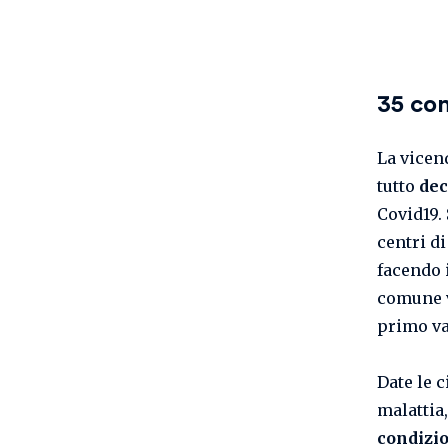
35 con
La vicen
tutto
dec
Covid19.
centri d
facendo i
comune v
primo v
Date le c
malattia
condizio