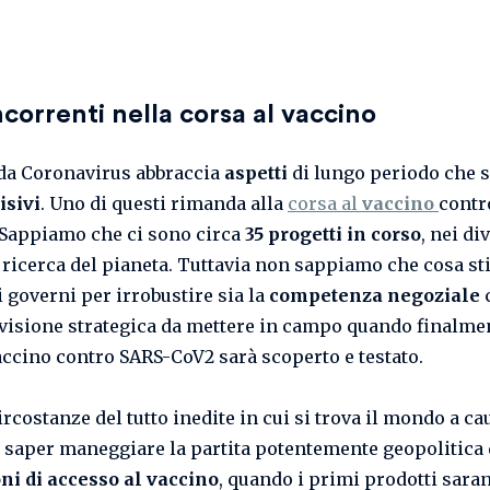
correnti nella corsa al vaccino
da Coronavirus abbraccia
aspetti
di lungo periodo che 
isivi
. Uno di questi rimanda alla
corsa al
vaccino
contr
 Sappiamo che ci sono circa
35 progetti in corso
, nei di
i ricerca del pianeta. Tuttavia non sappiamo che cosa st
 governi per irrobustire sia la
competenza negoziale
c
isione strategica da mettere in campo quando finalmen
accino contro
SARS-CoV2
sarà scoperto e testato.
ircostanze del tutto inedite in cui si trova il mondo a ca
, saper maneggiare la partita potentemente geopolitica 
ni di accesso al vaccino
, quando i primi prodotti sara