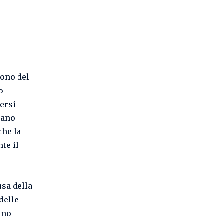
sono del
o
versi
iano
he la
te il
usa della
delle
nno