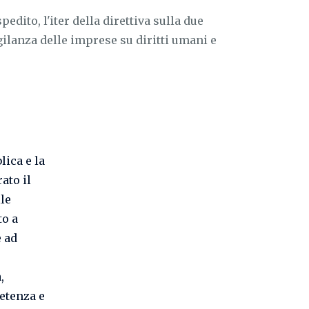
edito, l'iter della direttiva sulla due
igilanza delle imprese su diritti umani e
lica e la
rato il
le
to a
 ad
,
petenza e