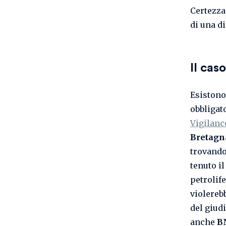
Certezza
di una di
Il cas
Esistono
obbligato
Vigilanc
Bretagn
trovando
tenuto i
petrolif
violerebb
del giud
anche
B