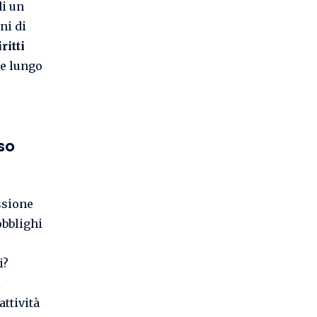
di un
ni di
iritti
re lungo
so
ssione
obblighi
i?
i
attività