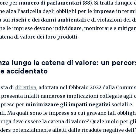
ore per
numero di parlamentari
(88). Si tratta dunque 
e alza l’asticella degli obblighi per le
imprese
in termi
a sui
rischi e dei danni ambientali
e di violazioni dei
d
he le imprese devono individuare, monitorare e mitiga
catena di valore dei loro prodotti.
nza lungo la catena di valore: un percor
 e accidentato
sta di
direttiva
, adottata nel febbraio 2022 dalla Commi
 presenta infatti numerose implicazioni collegate agli 
mprese per
minimizzare gli impatti negativi
sociali e
li. Ma quali sono le imprese su cui gravano tali obbligh
unga deve essere la catena di valore? Quale ruolo per gl
ers potenzialmente affetti dalle ricadute negative dell’