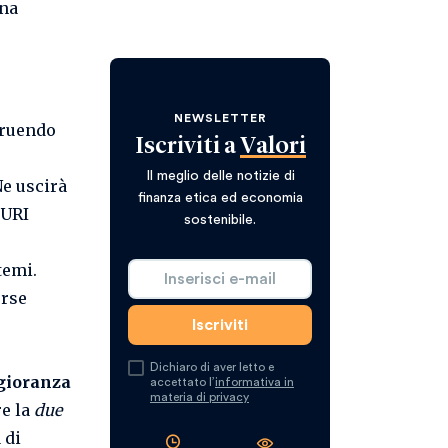
na
NEWSLETTER
truendo
Iscriviti a
Valori
Il meglio delle notizie di
Ne uscirà
finanza etica ed economia
JURI
sostenibile.
temi.
orse
Dichiaro di aver letto e
ioranza
accettato l’
informativa in
materia di privacy
re la
due
 di