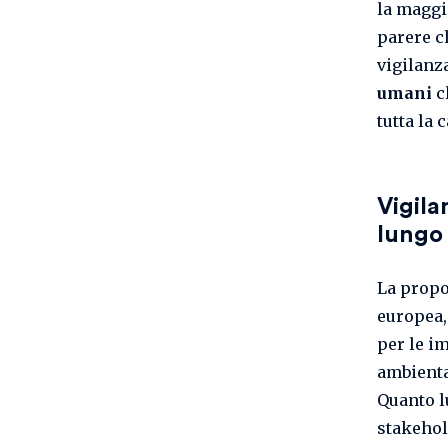
la maggi
parere ch
vigilanz
umani
c
tutta la 
Vigila
lungo
La propo
europea,
per le i
ambienta
Quanto l
stakehold