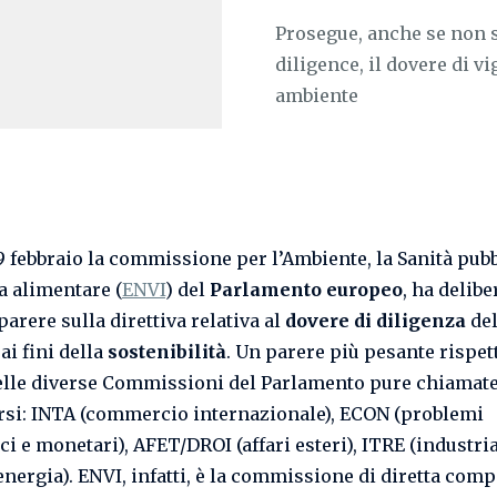
Prosegue, anche se non sp
diligence, il dovere di v
ambiente
9 febbraio la commissione per l’Ambiente, la Sanità pubb
a alimentare (
ENVI
) del
Parlamento europeo
, ha delibe
arere sulla direttiva relativa al
dovere di diligenza
del
ai fini della
sostenibilità
. Un parere più pesante rispet
elle diverse Commissioni del Parlamento pure chiamate
si: INTA (commercio internazionale), ECON (problemi
i e monetari), AFET/DROI (affari esteri), ITRE (industria
 energia). ENVI, infatti, è la commissione di diretta com