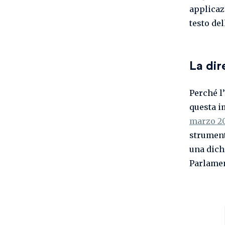
applicaz
testo de
La dir
Perché l
questa i
marzo 20
strument
una dich
Parlamen