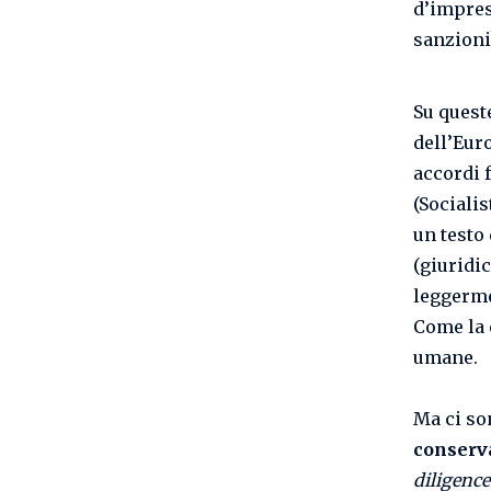
d’impresa
sanzioni
Su quest
dell’Eur
accordi 
(Sociali
un testo
(giuridic
leggerme
Come la 
umane.
Ma ci so
conserv
diligence