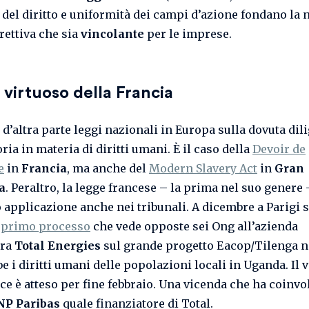
 del diritto e uniformità dei campi d’azione fondano la 
rettiva che sia
vincolante
per le imprese.
o virtuoso della Francia
 d’altra parte leggi nazionali in Europa sulla dovuta dil
ria in materia di diritti umani. È il caso della
Devoir de
e
in
Francia
, ma anche del
Modern Slavery Act
in
Gran
a
. Peraltro, la legge francese – la prima nel suo genere 
 applicazione anche nei tribunali. A dicembre a Parigi s
l
primo processo
che vede opposte sei Ong all’azienda
era
Total Energies
sul grande progetto Eacop/Tilenga 
e i diritti umani delle popolazioni locali in Uganda. Il 
ice è atteso per fine febbraio. Una vicenda che ha coinvo
NP Paribas
quale finanziatore di Total.