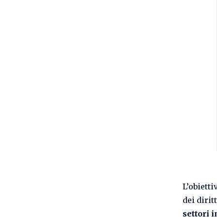
L’obiett
dei dirit
settori 