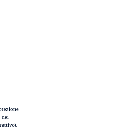
rotezione
o nei
attivo).