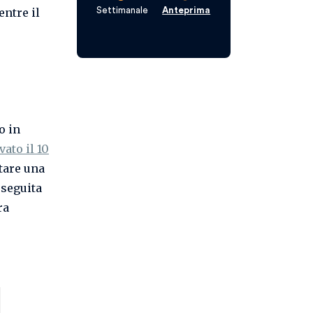
Settimanale
Anteprima
entre il
o in
ato il 10
ttare una
È seguita
ra