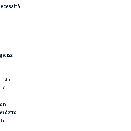
necessità
igenza
– sta
i è
non
verdetto
lto