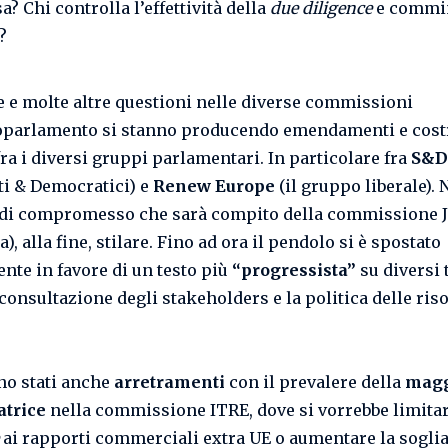
? Chi controlla l’effettività della
due diligence
e commi
?
e e molte altre questioni nelle diverse commissioni
oparlamento si stanno producendo emendamenti e cos
fra i diversi gruppi parlamentari. In particolare fra
S&D
sti & Democratici) e
Renew Europe
(il gruppo liberale). 
 di compromesso che sarà compito della commissione 
a), alla fine, stilare. Fino ad ora il pendolo si è spostato
nte in favore di un testo più
“progressista”
su diversi 
consultazione degli stakeholders e la politica delle ris
no stati anche
arretramenti
con il prevalere della
magg
atrice
nella commissione ITRE, dove si vorrebbe limita
ai rapporti commerciali extra UE o aumentare la soglia