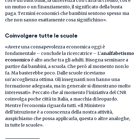
cos’è un bancomat, la differenza con carta di credito, cos’è
un mutuo o un finanziamento, il significato della busta
paga. Termini economici che bambini sentono spesso ma
che non sanno esattamente cosa significhino».
Coinvolgere tutte le scuole
«Avere una consapevolezza economica oggi è
fondamentale – conclude la ricercatrice – L’
analfabetismo
economico
è alto anche tra gli adulti. Bisogna seminare a
partire dai bambini, a scuola. Che però al momento non lo
fa. Ma basterebbe poco. Dalle scuole riceviamo
un’accoglienza ottima. Gli insegnanti non hanno una
formazione adeguata, ma in generale si dimostrano molto
interessati». Peccato che al momento l’iniziativa del CNR
coinvolga poche città in Italia, a macchia di leopardo.
Mentre l’economia riguarda tutti. «Il Ministero
dell’istruzione è a conoscenza della nostra attività,
auspichiamo che possa applicarla, questa o altre analoghe,
in tutte le scuole».