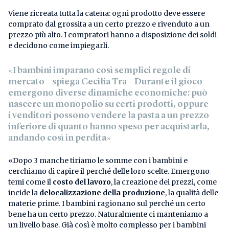
Viene ricreata tutta la catena: ogni prodotto deve essere
comprato dal grossita a un certo prezzo e rivenduto a un
prezzo più alto. I compratori hanno a disposizione dei soldi
e decidono come impiegarli.
«I bambini imparano così semplici regole di
mercato – spiega Cecilia Tra – Durante il gioco
emergono diverse dinamiche economiche: può
nascere un
monopolio
su certi prodotti, oppure
i venditori possono vendere la pasta a un prezzo
inferiore di quanto hanno speso per acquistarla,
andando così in perdita»
«Dopo 3 manche tiriamo le somme con i bambini e
cerchiamo di capire il perché delle loro scelte. Emergono
temi come il
costo del lavoro
, la creazione dei prezzi, come
incide la
delocalizzazione della produzione
, la qualità delle
materie prime. I bambini ragionano sul perché un certo
bene ha un certo prezzo. Naturalmente ci manteniamo a
un livello base. Già così è molto complesso per i bambini