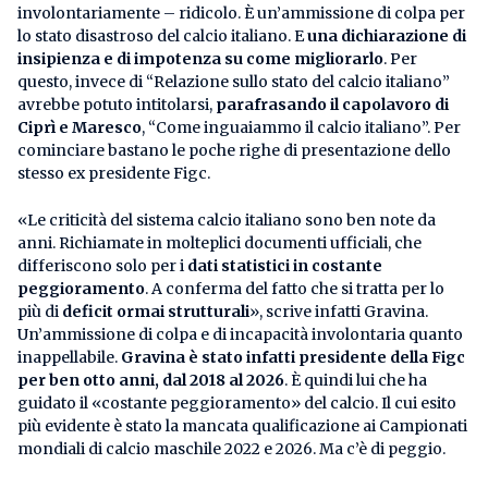
involontariamente – ridicolo. È un’ammissione di colpa per
lo stato disastroso del calcio italiano. E
una dichiarazione di
insipienza e di impotenza su come migliorarlo
. Per
questo, invece di “Relazione sullo stato del calcio italiano”
avrebbe potuto intitolarsi,
parafrasando il capolavoro di
Ciprì e Maresco
, “Come inguaiammo il calcio italiano”. Per
cominciare bastano le poche righe di presentazione dello
stesso ex presidente Figc.
«Le criticità del sistema calcio italiano sono ben note da
anni. Richiamate in molteplici documenti ufficiali, che
differiscono solo per i
dati statistici in costante
peggioramento
. A conferma del fatto che si tratta per lo
più di
deficit ormai strutturali
», scrive infatti Gravina.
Un’ammissione di colpa e di incapacità involontaria quanto
inappellabile.
Gravina è stato infatti presidente della Figc
per ben otto anni, dal 2018 al 2026
. È quindi lui che ha
guidato il «costante peggioramento» del calcio. Il cui esito
più evidente è stato la mancata qualificazione ai Campionati
mondiali di calcio maschile 2022 e 2026. Ma c’è di peggio.