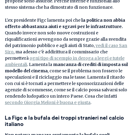
propone sono assurde. Perché interne e funzionali allo
stesso sistema che ha dimostrato di non funzionare.
L’ex presidente Figc lamenta poi che
la politica non abbia
offerto abbastanza aiuti e sgravi per le infrastrutture.
Quando invece non solo nuove costruzioni e
riqualificazioni avvengono da sempre grazie alla svendita
del patrimonio pubblico e agli aiuti di Stato,
vedi il caso San
Siro
, ma adesso c’è addirittura il commissario che
permetterà
ogni tipo di scempio in deroga a leggi e tutele
ambientali
. Lamenta la
mancanza di crediti di imposta sul
modello del cinema
, come se il problema non fossero le
speculazioni e il riciclaggio ma le tasse. Lamenta il ritardo
con cui si è tornati a permettere le sponsorizzazioni delle
agenzie di scommesse, come se il calcio possa salvarsi solo
rendendo ludopatico un intero Paese. Cosa che infatti
secondo Giorgia Meloni è buona e giusta
.
La Figc e la bufala dei troppi stranieri nel calcio
italiano
Non poteva mancare ovviamente la bufala sugli