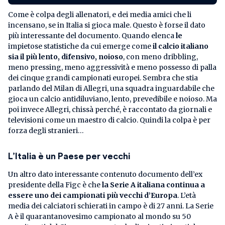
Come è colpa degli allenatori, e dei media amici che li
incensano, se in Italia si gioca male. Questo è forse il dato
più interessante del documento. Quando elenca
le
impietose statistiche da cui emerge come
il calcio italiano
sia il più lento, difensivo, noioso
, con meno dribbling,
meno pressing, meno aggressività e meno possesso di palla
dei cinque grandi campionati europei. Sembra che stia
parlando del Milan di Allegri, una squadra inguardabile che
gioca un calcio antidiluviano, lento, prevedibile e noioso. Ma
poi invece Allegri, chissà perché, è raccontato da giornali e
televisioni come un maestro di calcio. Quindi la colpa è per
forza degli stranieri…
L’Italia è un Paese per vecchi
Un altro dato interessante contenuto documento dell’ex
presidente della Figc è che
la Serie A italiana continua a
essere uno dei campionati più vecchi d’Europa
. L’età
media dei calciatori schierati in campo è di 27 anni. La Serie
A è il quarantanovesimo campionato al mondo su 50