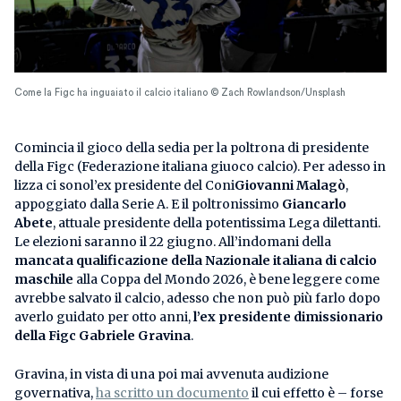
Come la Figc ha inguaiato il calcio italiano © Zach Rowlandson/Unsplash
Comincia il gioco della sedia per la poltrona di presidente
della Figc (Federazione italiana giuoco calcio). Per adesso in
lizza ci sonol’ex presidente del Coni
Giovanni Malagò
,
appoggiato dalla Serie A. E il poltronissimo
Giancarlo
Abete
, attuale presidente della potentissima Lega dilettanti.
Le elezioni saranno il 22 giugno. All’indomani della
mancata qualificazione della Nazionale italiana di calcio
maschile
alla Coppa del Mondo 2026, è bene leggere come
avrebbe salvato il calcio, adesso che non può più farlo dopo
averlo guidato per otto anni,
l’ex presidente dimissionario
della Figc Gabriele Gravina
.
Gravina, in vista di una poi mai avvenuta audizione
governativa,
ha scritto un documento
il cui effetto è – forse