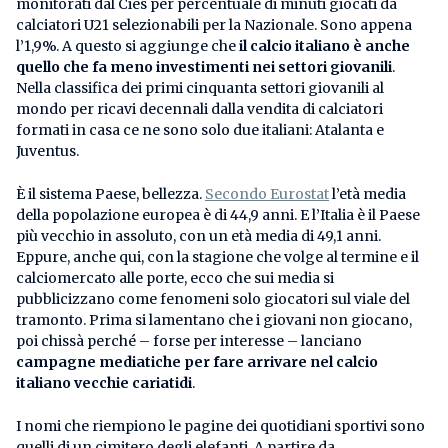
monitorati dal Cies per percentuale di minuti giocati da
calciatori U21 selezionabili per la Nazionale. Sono appena
l’1,9%. A questo si aggiunge che
il calcio italiano è anche
quello che fa meno investimenti nei settori giovanili
.
Nella classifica dei primi cinquanta settori giovanili al
mondo per ricavi decennali dalla vendita di calciatori
formati in casa ce ne sono solo due italiani: Atalanta e
Juventus.
È il sistema Paese, bellezza.
Secondo Eurostat
l’età media
della popolazione europea è di 44,9 anni. E l’Italia è il Paese
più vecchio in assoluto, con un età media di 49,1 anni.
Eppure, anche qui, con la stagione che volge al termine e il
calciomercato alle porte, ecco che sui media si
pubblicizzano come fenomeni solo giocatori sul viale del
tramonto. Prima si lamentano che i giovani non giocano,
poi chissà perché – forse per interesse – lanciano
campagne mediatiche per fare arrivare nel calcio
italiano vecchie cariatidi
.
I nomi che riempiono le pagine dei quotidiani sportivi sono
quelli di un cimitero degli elefanti. A partire da