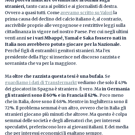
stranieri,
tanto cara ai politici e ai giornalisti di destra.
Ovvero a quasi tutti. Come
avevamo scritto su Valori
la
prima causa del declino del calcio italiano è, al contrario,
ascrivibile proprio alle vergognose e restrittive leggi sulla
cittadinanza in vigore nel nostro Paese. Per cui negli ultimi
venti anni
se i vari Mbappé, Yamal e Saka fossero nati in
Italia non avrebbero potuto giocare per la Nazionale.
Perché figli di entrambi i genitori stranieri. Ma l’ex
presidente della Figc si inserisce nel discorso razzista e
sovranista che va per la maggiore.
Ma
oltre che razzista
questa tesi è una bufala
. Se
guardiamo i dati di Transfermarkt
vediamo che solo il 43%
dei giocatori in Spagna è straniero. È vero. Ma
in Germania
gli stranieri sono il 60% e in Francia il 62%.
Poco meno
che in Italia, dove sono il 68%. Mentre in Inghilterra sono il
72%. Il problema semmai è un altro, ovvero che in Italia gli
stranieri giocano più minuti che altrove. Ma questo è colpa
semmai delle società e degli allenatori che, per interessi
speculativi, preferiscono loro ai giovani italiani. E dei media
che per interessi economici li esaltano sempre.