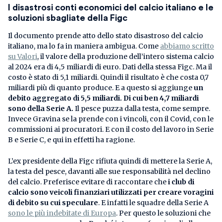
I disastrosi conti economici del calcio italiano e le
soluzioni sbagliate della Figc
Il documento prende atto dello stato disastroso del calcio
italiano, ma lo fa in maniera ambigua. Come
abbiamo scritto
su Valori
, il valore della produzione dell’intero sistema calcio
al 2024 era di 4,5 miliardi di euro. Dati della stessa Figc. Ma il
costo è stato di 5,1 miliardi. Quindi il risultato è che costa 0,7
miliardi più di quanto produce. E a questo si aggiunge
un
debito aggregato di 5,5 miliardi. Di cui ben 4,7 miliardi
sono della Serie A.
Il pesce puzza dalla testa, come sempre.
Invece Gravina se la prende con i vincoli, con il Covid, con le
commissioni ai procuratori. E con il costo del lavoro in Serie
B e Serie C, e qui in effetti ha ragione.
L’ex presidente della Figc rifiuta quindi di mettere la Serie A,
la testa del pesce, davanti alle sue responsabilità nel declino
del calcio. Preferisce evitare di raccontare che
i club di
calcio sono veicoli finanziari utilizzati per creare voragini
di debito su cui speculare
. E infatti le squadre della Serie A
sono le più indebitate di Europa
. Per questo le soluzioni che