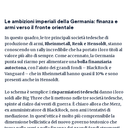
Le ambizioni imperiali della Germania: finanza e
armi verso il fronte orientale
In questo quadro, le tre principali società tedesche di
produzione di armi,
Rheinmetall, Renk e Hensoldt
, stanno
conoscendo un rally incredibile che ha portato i loro titoli al
valore più alto di sempre. Come accennato, la Germania
punta sul riarmo per alimentare una
bolla finanziaria
autoctona
, con l’aiuto dei grandi fondi – BlackRock e
Vanguard – che in Rheinmetall hanno quasi il 10% e sono
presenti anche in Hensoldt.
Lo schema è semplice: i
risparmiatori tedeschi
danno i loro
soldi alle Big Three che li mettono nelle tre società tedesche,
spinte al rialzo dai venti di guerra. È chiaro allora che Merz,
ex amministratore di BlackRock, non ami i tentativi di
mediazione. In quest’ottica è molto più comprensibile la
dimensione bellicistica del nuovo governo teutonico che
trova nelle armi e nella finanza dei grandi fondi strumenti