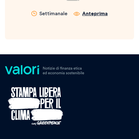
Settimanale
Anteprima