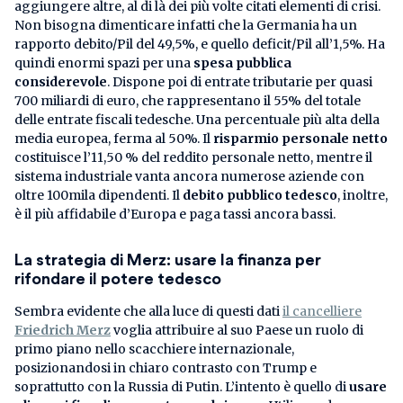
aggiungere altre, al di là dei più volte citati elementi di crisi.
Non bisogna dimenticare infatti che la Germania ha un
rapporto debito/Pil del 49,5%, e quello deficit/Pil all’1,5%. Ha
quindi enormi spazi per una
spesa pubblica
considerevole
. Dispone poi di entrate tributarie per quasi
700 miliardi di euro, che rappresentano il 55% del totale
delle entrate fiscali tedesche. Una percentuale più alta della
media europea, ferma al 50%. Il
risparmio personale netto
costituisce l’11,50 % del reddito personale netto, mentre il
sistema industriale vanta ancora numerose aziende con
oltre 100mila dipendenti. Il
debito pubblico tedesco
, inoltre,
è il più affidabile d’Europa e paga tassi ancora bassi.
La strategia di Merz: usare la finanza per
rifondare il potere tedesco
Sembra evidente che alla luce di questi dati
il cancelliere
Friedrich Merz
voglia attribuire al suo Paese un ruolo di
primo piano nello scacchiere internazionale,
posizionandosi in chiaro contrasto con Trump e
soprattutto con la Russia di Putin. L’intento è quello di
usare