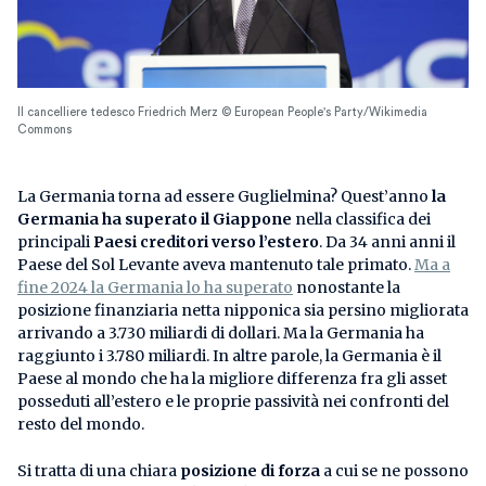
Il cancelliere tedesco Friedrich Merz © European People's Party/Wikimedia
Commons
La Germania torna ad essere Guglielmina? Quest’anno
la
Germania ha superato il Giappone
nella classifica dei
principali
Paesi creditori verso l’estero
. Da 34 anni anni il
Paese del Sol Levante aveva mantenuto tale primato.
Ma a
fine 2024 la Germania lo ha superato
nonostante la
posizione finanziaria netta nipponica sia persino migliorata
arrivando a 3.730 miliardi di dollari. Ma la Germania ha
raggiunto i 3.780 miliardi. In altre parole, la Germania è il
Paese al mondo che ha la migliore differenza fra gli asset
posseduti all’estero e le proprie passività nei confronti del
resto del mondo.
Si tratta di una chiara
posizione di forza
a cui se ne possono