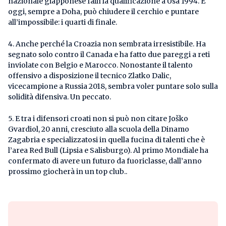
nazionale giapponese fallì la qualificazione a Usa 1994. E
oggi, sempre a Doha, può chiudere il cerchio e puntare
all’impossibile: i quarti di finale.
4. Anche perché la Croazia non sembrata irresistibile. Ha
segnato solo contro il Canada e ha fatto due pareggi a reti
inviolate con Belgio e Marocco. Nonostante il talento
offensivo a disposizione il tecnico Zlatko Dalic,
vicecampione a Russia 2018, sembra voler puntare solo sulla
solidità difensiva. Un peccato.
5. E tra i difensori croati non si può non citare Joško
Gvardiol, 20 anni, cresciuto alla scuola della Dinamo
Zagabria e specializzatosi in quella fucina di talenti che è
l’area Red Bull (Lipsia e Salisburgo). Al primo Mondiale ha
confermato di avere un futuro da fuoriclasse, dall’anno
prossimo giocherà in un top club..