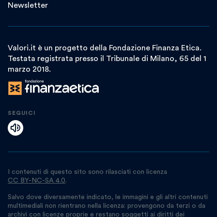
Newsletter
Valori.it è un progetto della Fondazione Finanza Etica.
Testata registrata presso il Tribunale di Milano, 65 del 1
marzo 2018.
SEGUICI
I contenuti di questo sito sono rilasciati con licenza
CC BY-NC-SA 4.0
.
Salvo dove diversamente indicato, le immagini e gli altri contenuti
multimediali non rientrano nella licenza: provengono da terzi o da
archivi con licenze proprie e restano soggetti ai diritti dei