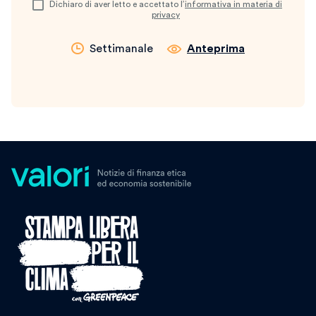
Dichiaro di aver letto e accettato l’
informativa in materia di
privacy
Settimanale
Anteprima