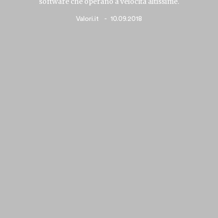
software che operano a velocità altissime.
Valori.it
10.09.2018