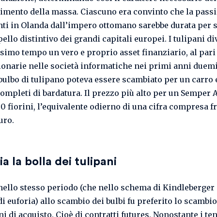
imento della massa. Ciascuno era convinto che la passi
unti in Olanda dall’impero ottomano sarebbe durata per
ello distintivo dei grandi capitali europei. I tulipani d
ssimo tempo un vero e proprio asset finanziario, al pari
ionarie nelle società informatiche nei primi anni duemi
 bulbo di tulipano poteva essere scambiato per un carro 
 completi di bardatura. Il prezzo più alto per un Semper
0 fiorini, l’equivalente odierno di una cifra compresa fr
uro.
a la bolla dei tulipani
ello stesso periodo (che nello schema di Kindleberger
i euforia) allo scambio dei bulbi fu preferito lo scambio
i di acquisto. Cioè di contratti futures. Nonostante i ten