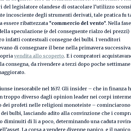
i del legislatore olandese di ostacolare l’utilizzo scons
e incosciente degli strumenti derivati, tale pratica fu t
a essere ribattezzata “
commercio del vento
“. Nella fas
della speculazione (e del conseguente rialzo dei prezzi)
o infatti contestuali consegne dei bulbi. I venditori
vano di consegnare il bene nella primavera successiva
ropria
vendita allo scoperto
. E i compratori acquistavan
alla consegna, da rivendere a terzi dopo poche settimane
aggiorato.
giunse inesorabile nel 1637. Gli insider – che in finanza
n troppo diverso dagli opinion leader nei corpi interme
 o dei profeti nelle religioni monoteiste – cominciarono
i dei bulbi, lasciando adito alla convinzione che i compr
o diminuiti di li a poco, determinando una caduta rovin
ll’asset. La corsa a vendere divenne panico, e il panico 