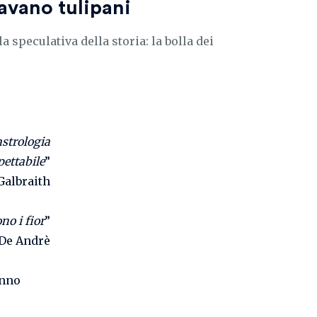
avano tulipani
a speculativa della storia: la bolla dei
astrologia
pettabile
”
Galbraith
no i fior
”
 De Andrè
anno