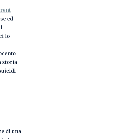
i
erent
se ed
di
ci lo
rocento
 storia
suicidi
me di una