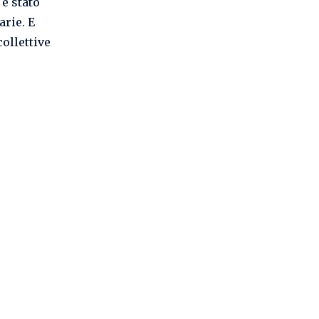
 è stato
rie. E
ollettive