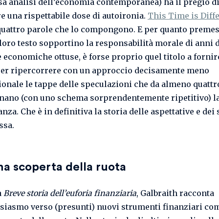
sa analisi dell’economia contemporanea) ha il pregio d
e una rispettabile dose di autoironia.
This Time is Diff
quattro parole che lo compongono. E per quanto premes
 loro testo sopportino la responsabilità morale di anni 
 economiche ottuse, è forse proprio quel titolo a fornir
er ripercorrere con un approccio decisamente meno
onale le tappe delle speculazioni che da almeno quatt
nano (con uno schema sorprendentemente ripetitivo) la
anza. Che è in definitiva la storia delle aspettative e dei 
ssa.
na scoperta della ruota
a
Breve storia dell’euforia finanziaria
, Galbraith racconta
usiasmo verso (presunti) nuovi strumenti finanziari co