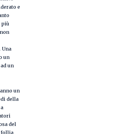
iderato e
anto
e più
 non
. Una
o un
 ad un
 hanno un
di della
 a
atori
osa del
follia