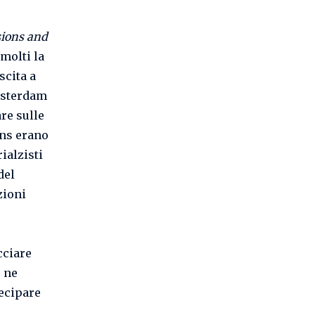
sions and
 molti la
scita a
Amsterdam
re sulle
ons erano
rialzisti
del
zioni
cciare
e ne
tecipare