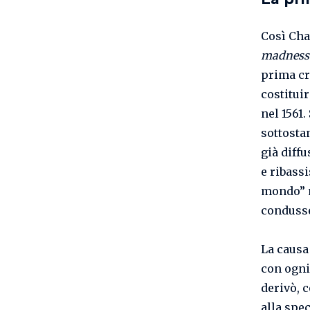
Così Cha
madness 
prima cri
costitui
nel 1561
sottosta
già diffu
e ribass
mondo” n
condusse
La causa
con ogni 
derivò, 
alla spe