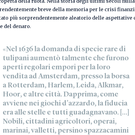
operta della ruota. Nella storia degli ultimi secoli nulla
rendentemente breve della memoria per le crisi finanzia
stato più sorprendentemente aleatorio delle aspettative c
re del denaro.
«Nel 1636 la domanda di specie rare di
tulipani aumentò talmente che furono
aperti regolari empori per la loro
vendita ad Amsterdam, presso la borsa
a Rotterdam, Harlem, Leida, Alkmar,
Hoor, e altre città. Dapprima, come
avviene nei giochi d’azzardo, la fiducia
era alle stelle e tutti guadagnavano. […]
Nobili, cittadini agricoltori, operai,
marinai, valletti, persino spazzacamini