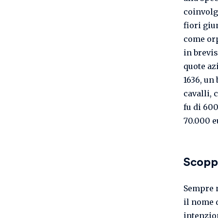
coinvolg
fiori gi
come orp
in brevi
quote az
1636, un
cavalli,
fu di 600
70.000 e
Scoppi
Sempre n
il nome d
intenzion