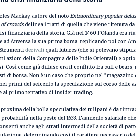
rles Mackay, autore del noto
Extraordinary popular delu
of crowds
delinea i tratti di quella che viene ritenuta da
si finanziaria della storia. Già nel 1460 l’Olanda era riu
re ad Anversa la sua prima borsa, replicando poi con 
. Strumenti
derivati
quali futures (che si potevano stipula
nti azioni della Compagnia delle Indie Orientali) e opti
si. Così come già diffuso era il conflitto fra bull e bears, 
isti di borsa. Non è un caso che proprio nel “magazzino 
ei primi del seicento la speculazione sul corso delle a
 al primo tentativo di insider trading.
 proxima della bolla speculativa dei tulipani è da rintra
probabilità nella peste del 1633. L’aumento salariale ch
consentì anche agli strati intermedi della società di par
culazione, determinando così il carattere necessario del