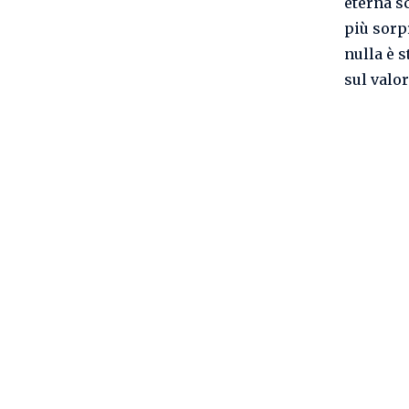
eterna sc
più sorp
nulla è 
sul valo