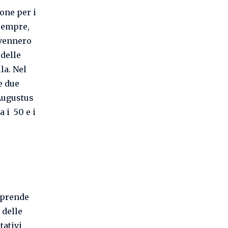
one per i
 sempre,
ivennero
 delle
la. Nel
e due
 Augustus
a i 50 e i
 prende
 delle
tativi