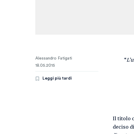
Alessandro Fatigati
“
L’u
18.05.2015
Leggi più tardi
Il titol
deciso di