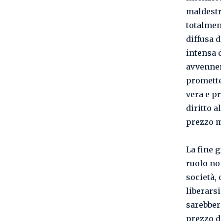
maldestr
totalment
diffusa d
intensa 
avvenner
promette
vera e p
diritto 
prezzo m
La fine 
ruolo no
società,
liberars
sarebber
prezzo de