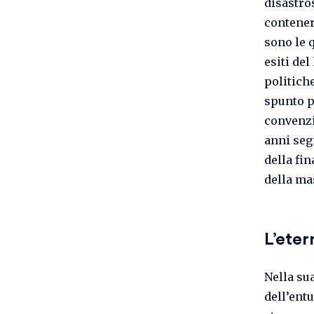
disastro
contener
sono le 
esiti del
politiche
spunto p
convenzi
anni seg
della fin
della ma
L’eter
Nella su
dell’ent