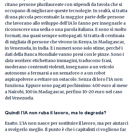
citano persone plurilaureate con stipendi da favola che si
occupano di migliorare queste tecnologie. In realtà, si tratta
di una piccola percentuale: la maggior parte delle persone
che lavorano allo sviluppo dell’IA lo fanno per insegnarle a
riconoscere una sedia o una parola italiana. E sono sì molto
formati, ma quasi sempre sottopagati. Si tratta di centinaia
di migliaia di persone che vivono in Kenya, in Madagascar,
in Venezuela, in India. E i numeri sono solo stime, perché i
dati della Banca Mondiale vanno presi con le pinze. Sono i
data workers
: etichettano immagini, traducono frasi,
moderano contenuti violenti, insegnano a un veicolo
autonomo a fermarsi a un semaforo o a un robot
aspirapolvere a evitare un ostacolo. Senza di loro l’IA non
funziona. Eppure sono pagati pochissimo: 400 euro al mese
a Nairobi, 100 in Madagascar, perfino 10–20 euro nel caso
del Venezuela.
Quindi l’IA non ruba il lavoro, ma lo degrada?
Esatto. L’IA non nasce per sostituire il lavoro, ma per aiutarci
a svolgerlo meglio. Il punto è che i capitalisti ci vogliono far