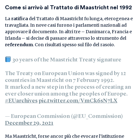
Come si arrivò al Trattato di Maastricht nel 1992
La
ratifica
del Trattato di Maastricht fu lunga, eterogenea e
travagliata. In nove casi furono i parlamenti nazionali ad
approvare il documento. In altri tre – Danimarca, Francia e
Irlanda – si decise di passare attraverso lo strumento del
referendum
. Con risultati spesso sul filo del rasoio.
30 years of the Maastricht Treaty signature
The Treaty on European Union was signed by 12
countries in Maastricht on 7 February 1992.
It marked a new step in the process of creating an
ever closer union among the peoples of Europe.
#EUarchives
pic.twitter.com/VmCk6sN7LX
— European Commission (@EU_Commission)
December 29, 2021
Ma Maastricht, forse ancor più che evocare l’istituzione