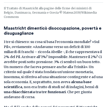
Il Trattato di Maastricht alla pagine delle firme dei ministri di
Belgio, Danimarca, Germania e Grecia © Mateus2019/Wikimedia
Commons
Maastricht dimenticò disoccupazione, povertà e
disuguaglianze
I tre si chiesero: su cosa si basa l’economia mondiale? «Sul
Pil», ovviamente. «Andavamo verso un deficit di 100
miliardi di franchi – ricorda Abeille -, il che rappresentava il
2% del Pil. Arrivare all’1%? Impossibile. Mantenere il 2%? Ci
avrebbe posti sotto pressione. 3% ci sembrò un buon tetto.
Un numero che faceva pensare anche alla Trinità». Un
criterio sul quale è stata fondata un’unione monetaria,
insomma, si riferiva ad una situazione contingente e ad una
sola economia. E, soprattutto, non aveva
alcuna base
scientifica
, non era frutto di studi né di indagini, bensì di
una chiacchierata tra tre funzionari
. Che per giunta
andavano di corsa.