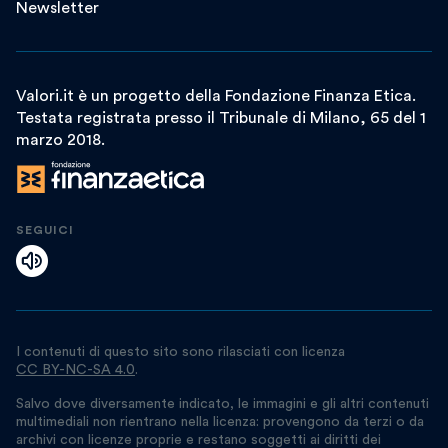
Newsletter
Valori.it è un progetto della Fondazione Finanza Etica.
Testata registrata presso il Tribunale di Milano, 65 del 1
marzo 2018.
SEGUICI
I contenuti di questo sito sono rilasciati con licenza
CC BY-NC-SA 4.0
.
Salvo dove diversamente indicato, le immagini e gli altri contenuti
multimediali non rientrano nella licenza: provengono da terzi o da
archivi con licenze proprie e restano soggetti ai diritti dei