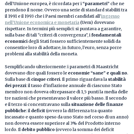
dell’Unione europea, è ricordata per i
“parametri”
che ne
prendono il nome. Ovvero una serie di standard stabiliti tra
il 1991 e il 1993 che i Paesi membri candidati all’
ingresso
nell’Unione economica e monetaria
(Uem) dovevano
rispettare. In termini più semplici: si puntava a garantire,
sulla base di tali “criteri di convergenza”, i
fondamentali
economici
degli Stati fossero sufficientemente solidi da
consentire loro di adottare, in futuro, l’euro, senza porre
problemi alla stabilità della moneta.
Semplificando ulteriormente: i parametri di Maastricht
dovevano dire quali fossero le
economie “sane” e quali no
.
Sulla base di
cinque criteri
. Il primo riguardava la
stabilità
dei prezzi
: il tasso d’inflazione annuale di ciascuno Stato
membro non doveva oltrepassare di 1,5 punti la media delle
tre nazioni che presentavano il valore più basso. Il secondo
e il terzo si concentravano sulla
situazione delle finanze
pubbliche
: il
deficit
(ovvero la differenza tra quanto
incassato e quanto speso da uno Stato nel corso di un anno)
non doveva essere superiore al 3% del Prodotto interno
lordo. Il
debito pubblico
(ovvero la somma dei deficit