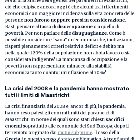
Ma al di là anche della genesi dei parametri di Maastricht,
ciò che colpisce ancora oggi è che alcuni tra i riferimenti
economici con maggiore incidenza sulla vita concreta delle
persone
non furono neppure presi in considerazione
.
Basti pensare al tasso di
disoccupazione
o a quello di
povertà
. Per non parlare delle
disuguaglianze
. Come è
possibile considerare “sana” un’economia che, ipotizziamo,
rispetti pienamente i criteri relativi a deficit e debito ma
nella quale il 20% della popolazione non abbia lavoro o sia
considerata indigente? La mancanza di occupazione e la
povertà non rappresentano minacce alla stabilità
economica tanto quanto un’inflazione al 30%?
La crisi del 2008 e la pandemia hanno mostrato
tutti i limiti di Maastricht
La crisi finanziaria del 2008 e, ancor di più, la pandemia,
hanno reso palesi gli enormi limiti dei parametri di
Maastricht. In nome dei quali sono stati chiesti
sacrifici
enormi
soprattutto alle economie del Sud Europa, dopo il
terremoto originato dai
mutui subprime
. Il caso della
Grecia
, in questo senso, è stato emblematico. A trent’anni di