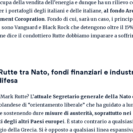
ccupa della vendita dell’energia e dunque ha un rilievo 
r i portafogli degli italiani e delle italiane,
al fondo Ar
ent Coropration
. Fondo di cui, sarà un caso, i princip
i sono Vanguard e Black Rock che detengono oltre il 15%
me dice il condottiero Rutte dobbiamo imparare a soffrir
utte tra Nato, fondi finanziari e indust
difesa
 Mark Rutte? L’
attuale Segretario generale della Nato
 olandese di “orientamento liberale” che ha guidato a lu
se sostenendo dure
misure di austerità, soprattutto nei
i degli altri Paesi europe
i. È stato contrario a qualsias
io della Grecia. Si è opposto a qualsiasi linea espansiv