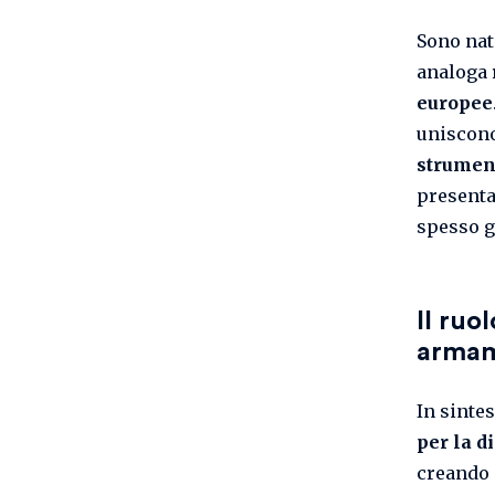
Sono nat
analoga 
europee
uniscono 
strument
presenta
spesso g
Il ruo
armam
In sintes
per la d
creando