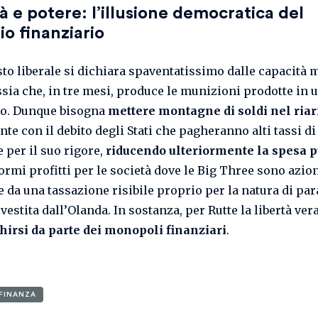
à e potere: l’illusione democratica del
o finanziario
sto liberale si dichiara spaventatissimo dalle capacità m
ssia che, in tre mesi, produce le munizioni prodotte in 
to. Dunque bisogna
mettere montagne di soldi nel ria
te con il debito degli Stati che pagheranno alti tassi di
 per il suo rigore,
riducendo ulteriormente la spesa p
ormi profitti per le società dove le Big Three sono azion
e da una tassazione risibile proprio per la natura di pa
ivestita dall’Olanda. In sostanza, per Rutte la libertà ver
hirsi da parte dei monopoli finanziari
.
FINANZA