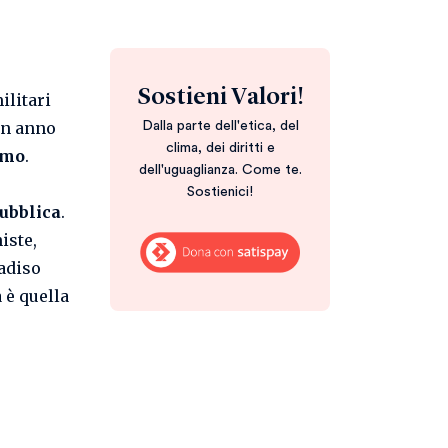
Sostieni Valori!
ilitari
un anno
Dalla parte dell'etica, del
clima, dei diritti e
rmo
.
dell'uguaglianza. Come te.
Sostienici!
ubblica
.
iste,
radiso
a è quella