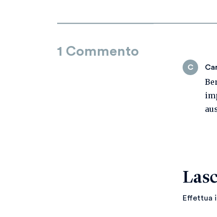
1 Commento
Car
C
Ben
imp
aus
Lasc
Effettua 