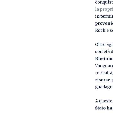
conquis
la propri
in termin
provenie
Rock e s
Oltre agl
società 
Rheinme
Vanguard
in realt
risorse 
guadagni
A questo
Stato ha