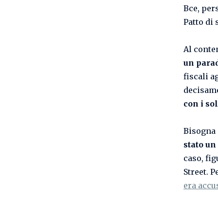
Bce, per
Patto di 
Al conte
un parad
fiscali a
decisame
con i sol
Bisogna 
stato un
caso, fi
Street. 
era accu