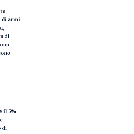
era
e di armi
i,
ta di
gono
 sono
 il 5%
te
 di