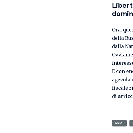
Libert
domini
Ora, que
della Ru
dalla Na
Ovviamen
interesse
E con en
agevolat
fiscale r
di
arricc
ARMI