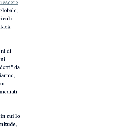
crescere
globale,
ricoli
Black
oni di
oni
dotti” da
riarmo,
on
mmediati
 in cui lo
enitude
,