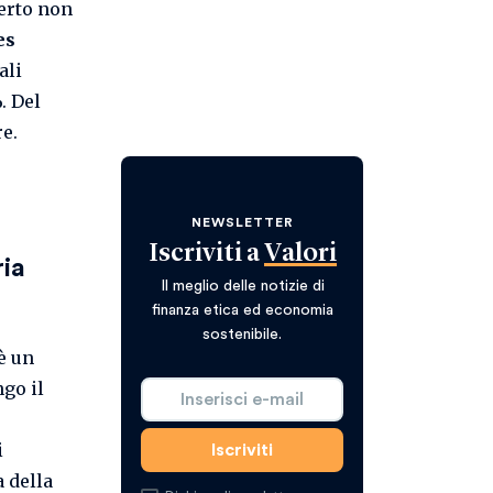
certo non
es
ali
. Del
e.
NEWSLETTER
Iscriviti a
Valori
ria
Il meglio delle notizie di
finanza etica ed economia
sostenibile.
è un
ngo il
i
a della