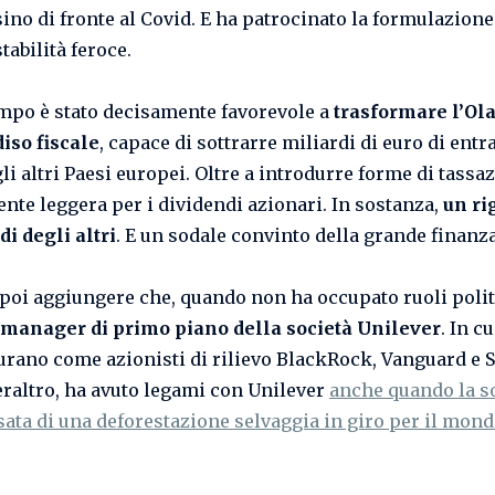
sino di fronte al Covid. E ha patrocinato la formulazione
stabilità feroce.
mpo è stato decisamente favorevole a
trasformare l’Ol
iso fiscale
, capace di sottrarre miliardi di euro di entr
gli altri Paesi europei. Oltre a introdurre forme di tassa
nte leggera per i dividendi azionari. In sostanza,
un ri
di degli altri
. E un sodale convinto della grande finanza
poi aggiungere che, quando non ha occupato ruoli polit
 manager di primo piano della società Unilever
. In c
gurano come azionisti di rilievo BlackRock, Vanguard e S
Peraltro, ha avuto legami con Unilever
anche quando la s
sata di una deforestazione selvaggia in giro per il mon