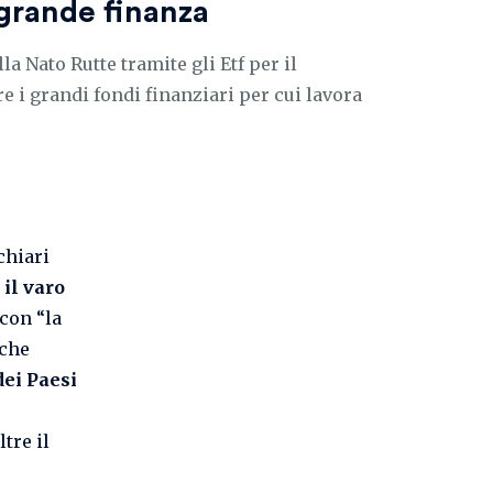
 grande finanza
la Nato Rutte tramite gli Etf per il
e i grandi fondi finanziari per cui lavora
chiari
n
il varo
 con “la
 che
dei Paesi
tre il