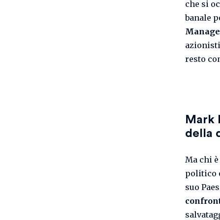
che si o
banale pe
Managem
azionist
resto co
Mark R
della 
Ma chi è
politico
suo Pae
confront
salvatagg