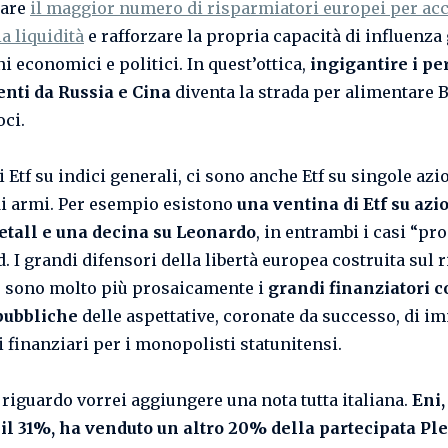
tare
il maggior numero di risparmiatori europei per ac
a liquidità
e rafforzare la propria capacità di influenza 
i economici e politici. In quest’ottica,
ingigantire i pe
nti da Russia e Cina
diventa la strada per alimentare 
oci.
i Etf su indici generali, ci sono anche Etf su singole azi
di armi. Per esempio esistono
una ventina di Etf su azi
tall e una decina su Leonardo
, in entrambi i casi “pro
. I grandi difensori della libertà europea costruita sul 
à, sono molto più prosaicamente i
grandi finanziatori c
pubbliche
delle aspettative, coronate da successo, di i
 finanziari per i monopolisti statunitensi.
 riguardo vorrei aggiungere una nota tutta italiana.
Eni,
 il 31%, ha venduto un altro 20% della partecipata Pl