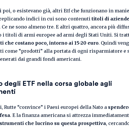
i poi, o esistevano già, altri Etf che funzionano in mani
replicando indici in cui sono contenuti
titoli di aziend
. Ce ne sono almeno tre. E altri quattro, ancora più diffus
i titoli di armi europee ad armi degli Stati Uniti. Si trat
i che costano poco, intorno ai 15-20 euro
. Quindi ven
ti come “prodotti” alla portata di ogni risparmiatore e
enerati dai grandi fondi americani.
lo degli ETF nella corsa globale agli
enti
i, Rutte “convince” i Paesi europei della Nato a
spendere
ifesa
. E la finanza americana si attrezza immediatamen
strumenti che lucrino su questa prospettiva
, cercando