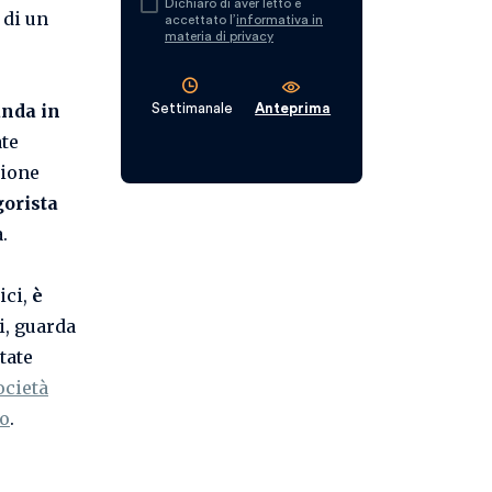
Dichiaro di aver letto e
 di un
accettato l’
informativa in
materia di privacy
anda in
Settimanale
Anteprima
ate
zione
gorista
.
ici,
è
ui, guarda
tate
ocietà
do
.