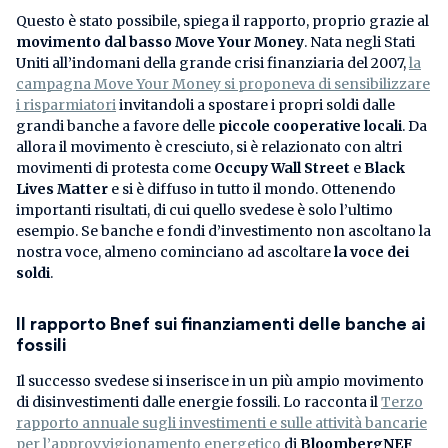
Questo è stato possibile, spiega il rapporto, proprio grazie al
movimento dal basso Move Your Money
. Nata negli Stati
Uniti all’indomani della grande crisi finanziaria del 2007,
la
campagna Move Your Money si proponeva di sensibilizzare
i risparmiatori
invitandoli a spostare i propri soldi dalle
grandi banche a favore delle
piccole cooperative locali
. Da
allora il movimento è cresciuto, si è relazionato con altri
movimenti di protesta come
Occupy Wall Street
e
Black
Lives Matter
e si è diffuso in tutto il mondo. Ottenendo
importanti risultati, di cui quello svedese è solo l’ultimo
esempio. Se banche e fondi d’investimento non ascoltano la
nostra voce, almeno cominciano ad ascoltare
la voce dei
soldi
.
Il rapporto Bnef sui finanziamenti delle banche ai
fossili
Il successo svedese si inserisce in un più ampio movimento
di disinvestimenti dalle energie fossili. Lo racconta il
Terzo
rapporto annuale sugli investimenti e sulle attività bancarie
per l’approvvigionamento energetico
di
BloombergNEF