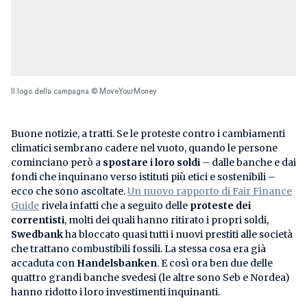
Il logo della campagna © MoveYourMoney
Buone notizie, a tratti. Se le proteste contro i cambiamenti
climatici sembrano cadere nel vuoto, quando le persone
cominciano però a
spostare i loro soldi
– dalle banche e dai
fondi che inquinano verso istituti più etici e sostenibili –
ecco che sono ascoltate.
Un nuovo rapporto di Fair Finance
Guide
rivela infatti che a seguito delle
proteste dei
correntisti
, molti dei quali hanno ritirato i propri soldi,
Swedbank
ha bloccato quasi tutti i nuovi prestiti alle società
che trattano combustibili fossili. La stessa cosa era già
accaduta con
Handelsbanken
. E così ora ben due delle
quattro grandi banche svedesi (le altre sono Seb e Nordea)
hanno ridotto i loro investimenti inquinanti.