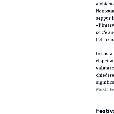
ambient
Nonostan
seppur i
«l’inter
se c’è a
Petricci
In sostan
rispettat
valutare
chiedere
significa
Music Fe
Festiv