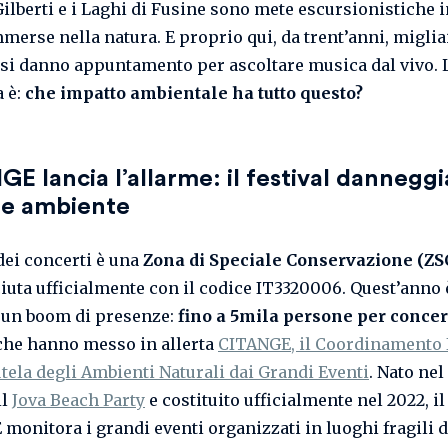
Gilberti e i Laghi di Fusine sono mete escursionistiche i
merse nella natura. E proprio qui, da trent’anni, miglia
si danno appuntamento per ascoltare musica dal vivo. 
 è:
che impatto ambientale ha tutto questo?
E lancia l’allarme: il festival danneggi
 e ambiente
dei concerti è una
Zona di Speciale Conservazione (ZS
iuta ufficialmente con il codice IT3320006. Quest’anno 
 un boom di presenze:
fino a 5mila persone per concer
he hanno messo in allerta
CITANGE, il Coordinamento 
utela degli Ambienti Naturali dai Grandi Eventi
. Nato nel
il
Jova Beach Party
e costituito ufficialmente nel 2022, il
monitora i grandi eventi organizzati in luoghi fragili 