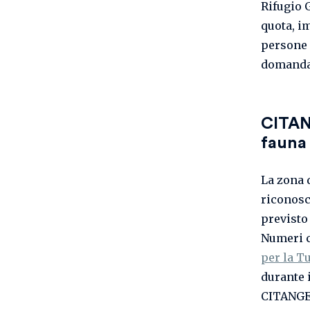
Rifugio 
quota, im
persone 
domanda
CITANG
fauna
La zona 
riconosc
previsto
Numeri c
per la T
durante 
CITANGE 