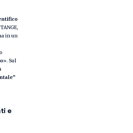
entifico
CITANGE,
na in un
e
o
ro
». Sul
a
ntale”
ti e