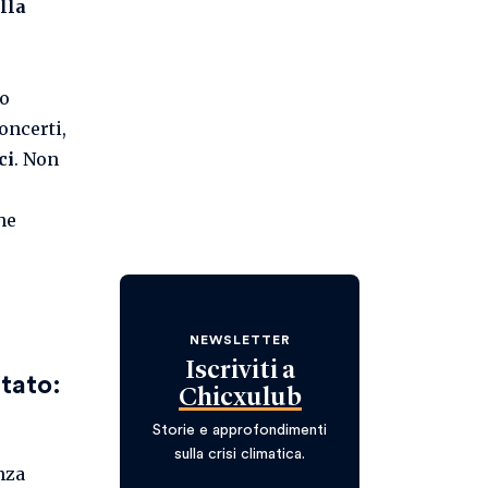
lla
co
oncerti,
ci
. Non
he
NEWSLETTER
Iscriviti a
tato:
Chicxulub
Storie e approfondimenti
sulla crisi climatica.
nza