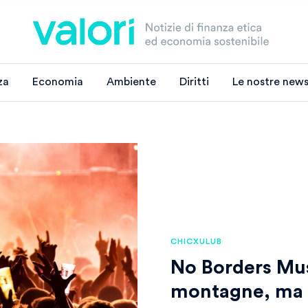
za
Economia
Ambiente
Diritti
Le nostre news
CHICXULUB
No Borders Musi
montagne, ma 