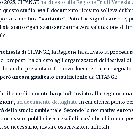
io 2025, CITANGE
ha chiesto alla Regione Friuli Venezia 
e questo studio. Ma il documento ricevuto solleva dubbi
porta la dicitura
“variante”
. Potrebbe significare che, p
al sia stato organizzato senza una vera valutazione di i
le.
richiesta di CITANGE, la Regione ha attivato la procedur
ici preposti ha chiesto agli organizzatori del festival di
e lo studio presentato. Il nuovo documento, consegnato i
è però
ancora giudicato insufficiente
da CITANGE.
ile, il coordinamento ha quindi inviato alla Regione una 
zioni”,
un documento dettagliato
in cui elenca punto pe
cità dello studio ambientale. Secondo la normativa europe
vono essere pubblici e accessibili, così che chiunque po
e, se necessario, inviare osservazioni ufficiali.