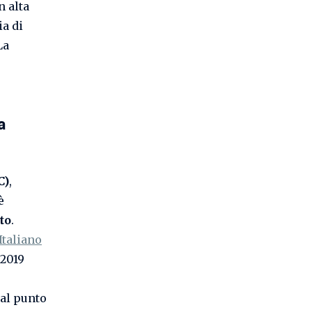
n alta
ia di
La
a
C)
,
è
to
.
Italiano
 2019
dal punto