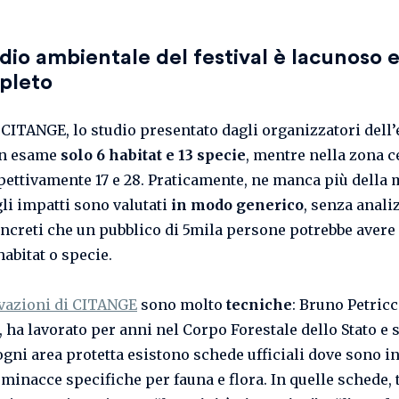
dio ambientale del festival è lacunoso 
pleto
CITANGE, lo studio presentato dagli organizzatori dell
in esame
solo 6 habitat e 13 specie
, mentre nella zona c
pettivamente 17 e 28. Praticamente, ne manca più della 
gli impatti sono valutati
in modo generico
, senza anali
concreti che un pubblico di 5mila persone potrebbe avere
abitat o specie.
vazioni di CITANGE
sono molto
tecniche
: Bruno Petricc
 ha lavorato per anni nel Corpo Forestale dello Stato e 
ogni area protetta esistono schede ufficiali dove sono i
minacce specifiche per fauna e flora. In quelle schede, t