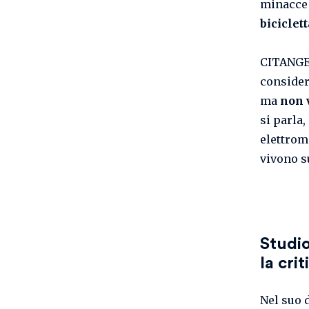
minacce 
biciclet
CITANGE 
considera
ma
non v
si parla,
elettrom
vivono su
Studio
la cri
Nel suo 