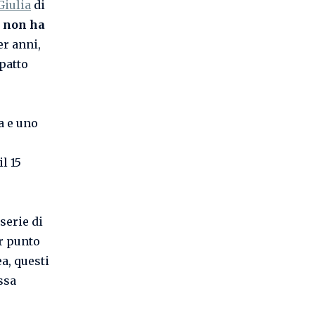
Giulia
di
:
non ha
er anni,
mpatto
a e uno
l 15
serie di
r punto
a, questi
ssa