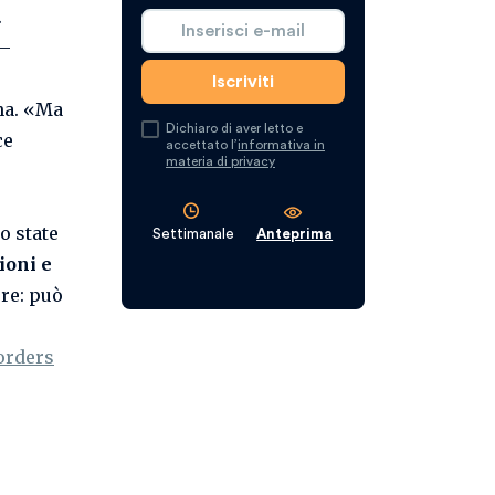
.
 –
na. «Ma
Dichiaro di aver letto e
ce
accettato l’
informativa in
materia di privacy
o state
Settimanale
Anteprima
ioni e
re: può
orders
à