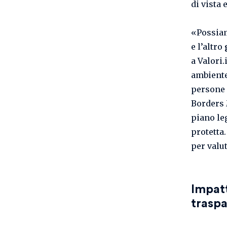
di vista 
«Possiam
e l’altro
a Valori.
ambiente
persone 
Borders 
piano le
protetta
per valu
Impat
trasp