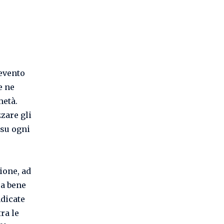
e
’evento
e ne
metà.
zzare gli
 su ogni
ione, ad
sa bene
ndicate
ra le