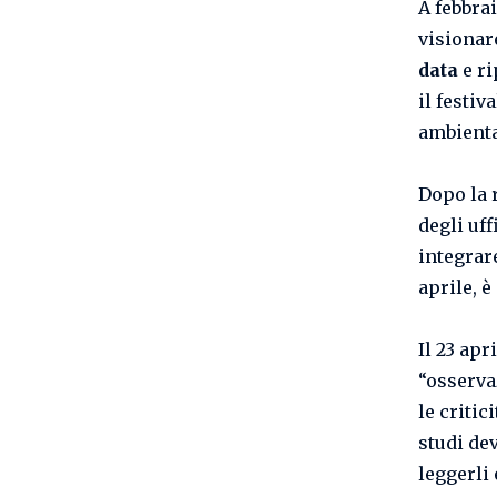
A febbra
visionar
data
e ri
il festiv
ambienta
Dopo la 
degli uff
integrar
aprile, 
Il 23 apr
“osserva
le criti
studi de
leggerli 