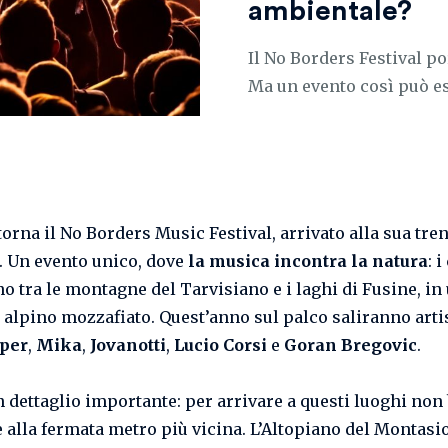
ambientale?
Il No Borders Festival por
Ma un evento così può es
torna il No Borders Music Festival, arrivato alla sua tr
. Un evento unico, dove
la musica incontra la natura
: 
no tra le montagne del Tarvisiano e i laghi di Fusine, in
 alpino mozzafiato. Quest’anno sul palco saliranno arti
per
,
Mika
,
Jovanotti
,
Lucio Corsi
e
Goran Bregovic
.
n dettaglio importante: per arrivare a questi luoghi non
 alla fermata metro più vicina. L’Altopiano del Montasio,