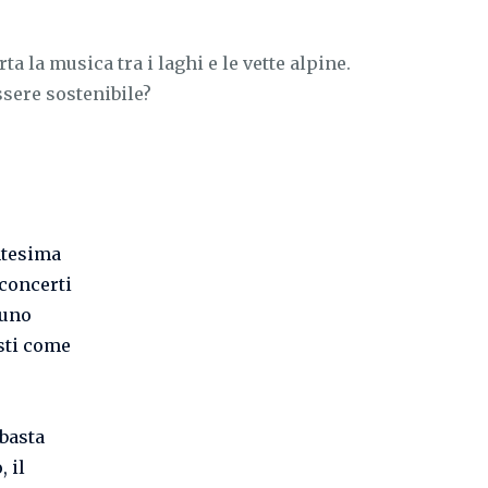
ta la musica tra i laghi e le vette alpine.
sere sostenibile?
entesima
i concerti
 uno
sti come
 basta
 il