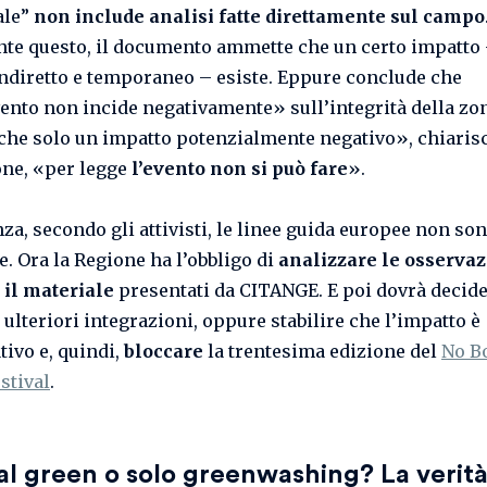
ale”
non include analisi fatte direttamente sul campo
te questo, il documento ammette che un certo impatto
ndiretto e temporaneo – esiste. Eppure conclude che
vento non incide negativamente» sull’integrità della zo
nche solo un impatto potenzialmente negativo», chiaris
one, «per legge
l’evento non si può fare
».
za, secondo gli attivisti, le linee guida europee non son
e. Ora la Regione ha l’obbligo di
analizzare le osservaz
 il materiale
presentati da CITANGE. E poi dovrà decide
 ulteriori integrazioni, oppure stabilire che l’impatto è
tivo e, quindi,
bloccare
la trentesima edizione del
No B
stival
.
al green o solo greenwashing? La verit