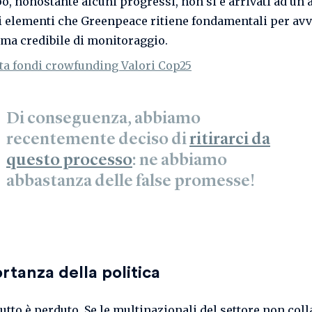
o, nonostante alcuni progressi, non si è arrivati ad un
i elementi che Greenpeace ritiene fondamentali per avv
rma credibile di monitoraggio.
Di conseguenza, abbiamo
recentemente deciso di
ritirarci da
questo processo
: ne abbiamo
abbastanza delle false promesse!
rtanza della politica
utto è perduto. Se le multinazionali del settore non col