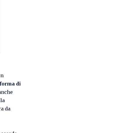
on
aforma di
 anche
la
ra da