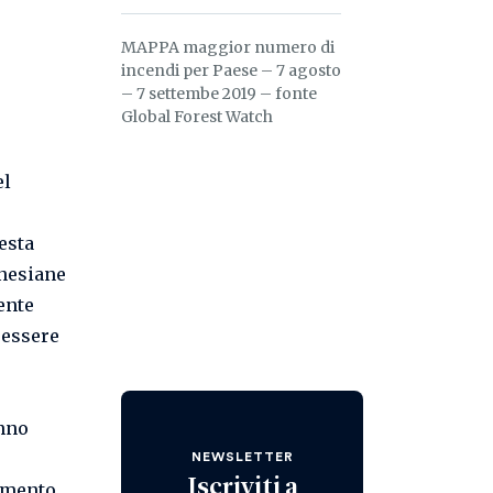
MAPPA maggior numero di
incendi per Paese – 7 agosto
– 7 settembe 2019 – fonte
Global Forest Watch
el
esta
onesiane
ente
 essere
anno
NEWSLETTER
Iscriviti a
iamento