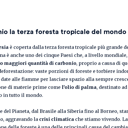
hio la terza foresta tropicale del mondo
esia
è coperta dalla terza foresta tropicale più grande d
a è anche uno dei cinque Paesi che, a livello mondiale,
o maggiori quantità di carbonio
, proprio a causa di qu
deforestazione: vaste porzioni di foreste e torbiere ind
date alle fiamme per lasciare spazio alla sempre cresc
one di materie prime come
l’olio di palma
, destinato ad
o in tutto il mondo.
e del Pianeta, dal Brasile alla Siberia fino al Borneo, st
o, aggravando la
crisi climatica
che stiamo vivendo. La
one delle foreste è una delle principali cause del camb