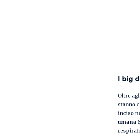
I big 
Oltre agl
stanno c
inciso n
umana
(
respirato