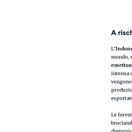
A risc
L
’Indon
mondo, m
emetton
intensa 
vengono 
produzi
esportat
Le forest
bruciand
distruzi