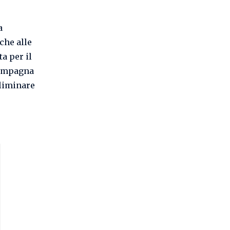
a
che alle
a per il
campagna
liminare