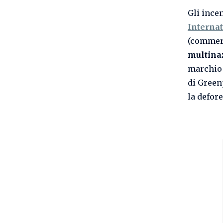
Gli ince
Internat
(commerc
multina
marchio 
di Gree
la defore