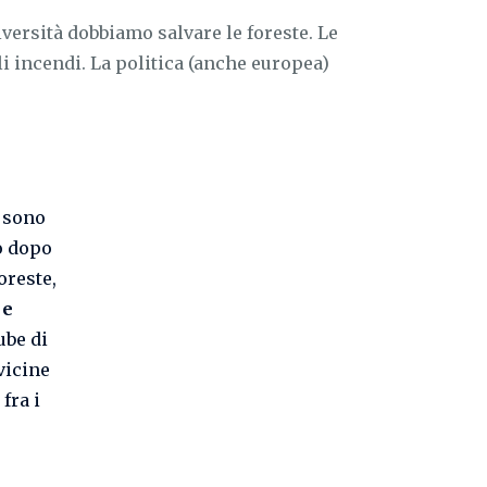
iversità dobbiamo salvare le foreste. Le
i incendi. La politica (anche europea)
i sono
ro dopo
oreste,
 e
ube di
vicine
fra i