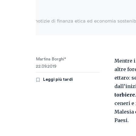
Martina Borghi*
Mentre i 
22.09.2019
altre for
ettaro: 
Leggi più tardi
dall’iniz
torbiere
ceneri e
Malesia 
Paesi.