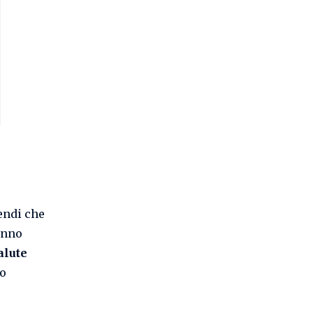
cendi che
anno
alute
to