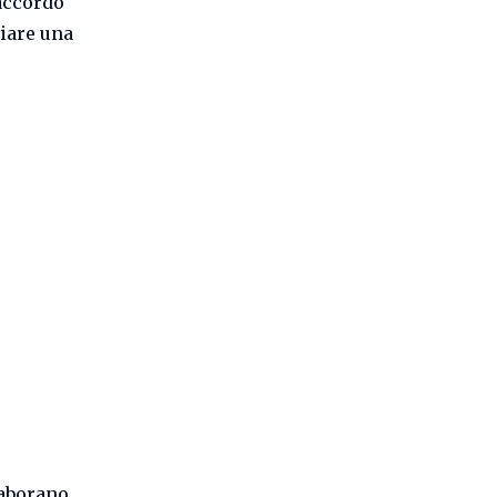
 accordo
iare una
laborano,