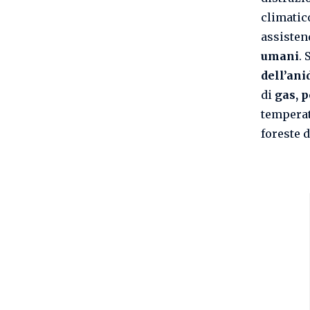
climatic
assisten
umani
. 
dell’ani
di
gas, p
temperat
foreste 