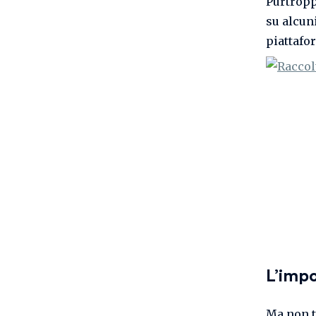
Purtropp
su alcun
piattafo
L’impo
Ma non t