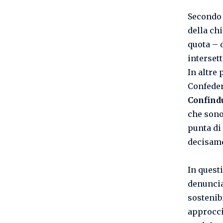
Secondo 
della ch
quota – 
interset
In altre
Confeder
Confindu
che sono 
punta di
decisame
In questi
denuncia
sostenib
approcci