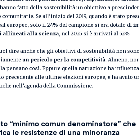
hanno fatto della sostenibilità un obiettivo a prescinder
 comunitarie. Se all’inizio del 2019, quando è stato pres
al europeo, solo il 24% del campione si era dotato di
i
i allineati alla scienza
, nel 2025 si è arrivati al 52%.
uol dire anche che gli obiettivi di sostenibilità non son
riamente
un pericolo per la competitività
. Almeno, non
la pensano così. Eppure quella narrazione ha influenz
ito precedente alle ultime elezioni europee, e ha avuto u
anche nell’agenda della Commissione.
etto “minimo comun denominatore
” che
ica le resistenze di una minoranza