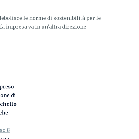
ebolisce le norme di sostenibilità per le
fa impresa va in un'altra direzione
preso
ione di
chetto
 che
rso 8
enza