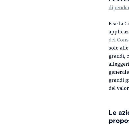
dipende
E se la 
applicaz
del Cons
solo all
grandi, 
alleggeri
generale,
grandi g
del valo
Le azi
propo