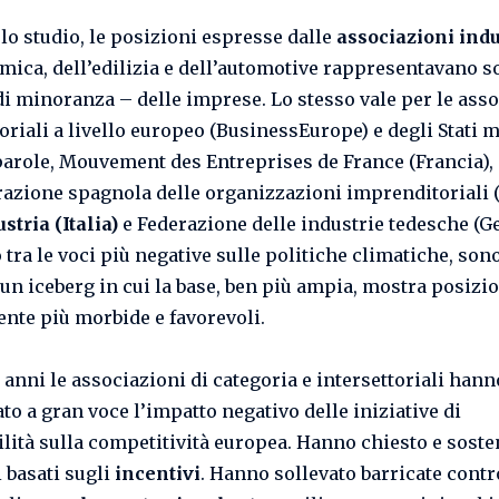
lo studio, le posizioni espresse dalle
associazioni indu
imica, dell’edilizia e dell’automotive rappresentavano s
di minoranza – delle imprese. Lo stesso vale per le ass
toriali a livello europeo (BusinessEurope) e degli Stati 
 parole, Mouvement des Entreprises de France (Francia),
azione spagnola delle organizzazioni imprenditoriali 
stria (Italia)
e Federazione delle industrie tedesche
(G
tra le voci più negative sulle politiche climatiche, sono
 un iceberg in cui la base, ben più ampia, mostra posizi
nte più morbide e favorevoli.
 anni le associazioni di categoria e intersettoriali hann
to a gran voce l’impatto negativo delle iniziative di
ilità sulla competitività europea. Hanno chiesto e sost
 basati sugli
incentivi
. Hanno sollevato barricate contr