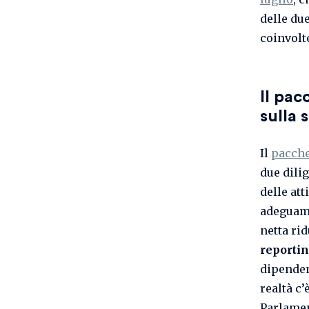
delle due
coinvolt
Il pa
sulla 
Il
pacche
due dili
delle at
adeguame
netta ri
reportin
dipendent
realtà c’
Parlamen