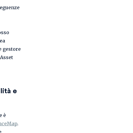
seguenze
osso
pea
e gestore
 Asset
lità e
e è
enceMap
.
e