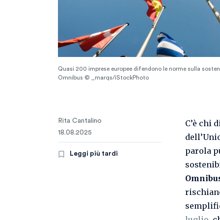
Quasi 200 imprese europee difendono le norme sulla sostenib
Omnibus © _marqs/iStockPhoto
Rita Cantalino
C’è chi d
18.08.2025
dell’Uni
parola p
Leggi più tardi
sostenibi
Omnibu
rischian
semplifi
luglio
, 