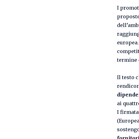
I promot
proposte
dell’amb
raggiung
europea.
competiti
termine e
Il testo 
rendicon
dipende
ai quatt
I firmat
(Europea
sostengon
fornitori