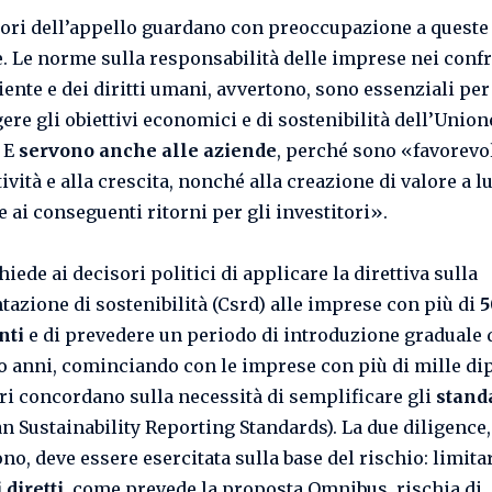
ori dell’appello guardano con preoccupazione a queste
. Le norme sulla responsabilità delle imprese nei conf
iente e dei diritti umani, avvertono, sono essenziali per
ere gli obiettivi economici e di sostenibilità dell’Union
 E
servono anche alle aziende
, perché sono «favorevol
vità e alla crescita, nonché alla creazione di valore a 
 ai conseguenti ritorni per gli investitori».
chiede ai decisori politici di applicare la direttiva sulla
tazione di sostenibilità (Csrd) alle imprese con più di
5
nti
e di prevedere un periodo di introduzione graduale 
ro anni, cominciando con le imprese con più di mille di
ari concordano sulla necessità di semplificare gli
stand
n Sustainability Reporting Standards). La due diligence,
o, deve essere esercitata sulla base del rischio: limitar
 diretti
, come prevede la proposta Omnibus, rischia di