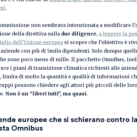
nti
.
Commissione non sembrava intenzionata a modificare l’
ione della direttiva sulla
due diligence
,
a leggere la po
iglio dell’Unione europea
si scopre che l’obiettivo è riv
e aziende con più di 5mila dipendenti. Solo dunque quell
che sono poco meno di mille. Il pacchetto Omnibus, inol
sce i piani di transizione climatica richiesti alle aziend
 limita di molto la quantità e qualità di informazioni ch
ruppi possono chiedere agli attori più piccoli delle lor
re.
Non è un “liberi tutti”, ma quasi.
ende europee che si schierano contro l
sta Omnibus