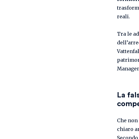
trasform
reali.
Tra le ad
dell’arr
Vattenfal
patrimon
Manageme
La fal
compet
Che non 
chiaro a
Secondo 