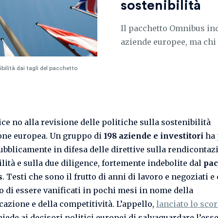
sostenibilità
Il pacchetto Omnibus ind
aziende europee, ma chi 
ilità dai tagli del pacchetto
ice no alla revisione delle politiche sulla sostenibilità
one europea. Un gruppo di
198 aziende e investitori
ha 
ubblicamente in difesa delle direttive sulla rendicontaz
lità e sulla due diligence, fortemente indebolite dal
pac
s
. Testi che sono il frutto di anni di lavoro e negoziati e
o di essere vanificati in pochi mesi in nome della
cazione e della competitività. L’appello,
lanciato lo sco
chiede ai decisori politici europei di salvaguardare l’ess