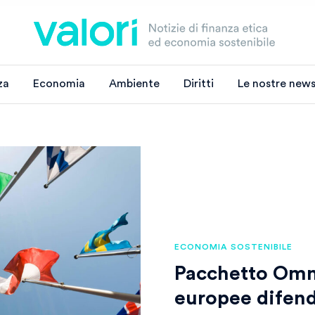
za
Economia
Ambiente
Diritti
Le nostre news
ECONOMIA SOSTENIBILE
Pacchetto Omni
europee difend