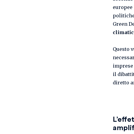
europee
politiche
Green De
climatic
Questo v
necessa
imprese 
il dibatt
diretto 
L’eff
amplif