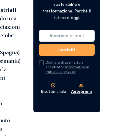
sostenibilità e
striali
trasformazione. Perché il
olo una
futuro è oggi.
ociazioni
membri.
(Spagna),
ermania),
Dichiaro di aver letto e
accettato l’
informativa in
 la
materia di privacy
oni
Bisettimanale
Anteprima
o
enuto
o