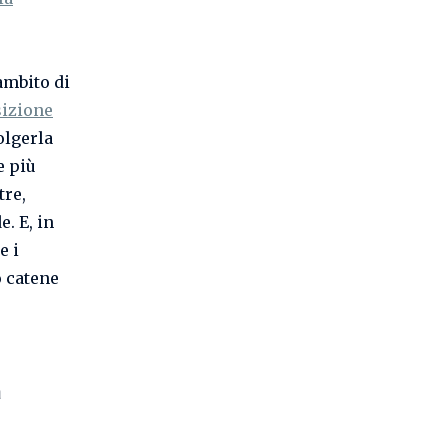
ambito di
sizione
olgerla
e più
tre,
e. E, in
e i
o catene
a