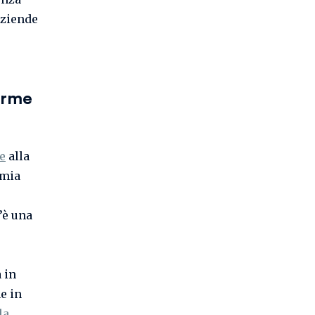
aziende
orme
e
alla
omia
’è una
 in
he in
la