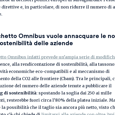
 direttive e, in particolare, di non ridurre il numero di 
e.
cchetto Omnibus vuole annacquare le n
sostenibilità delle aziende
tto Omnibus infatti prevede un’ampia serie di modifich
gence, alla rendicontazione di sostenibilità, alla tasson
tività economiche eco-compatibili e al meccanismo di
nto della CO2 alle frontiere (Cbam). Tra le principali, c
duzione del numero delle aziende tenute a pubblicare il
g di sostenibilità
: spostando la soglia dai 250 ai mille
i, resterebbe fuori circa l’80% della platea iniziale. Ma
è la possibilità che il taglio sia ancora più netto, visto c
to c’è chi chiede di
limitarsi alle aziende con oltre 3mi