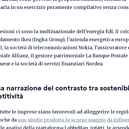
arla in un esercizio puramente compilativo senza con
esioni ci sono la multinazionale dell’energia Edf, il col
edamento Ikea (Ingka Group), l’azienda energetica euro
l, la società di telecomunicazioni Nokia, l’assicuratore 
iale Allianz, il gestore patrimoniale La Banque Postale
nt e la società di servizi finanziari Nordea.
sa narrazione del contrasto tra sostenibi
itività
tutte le imprese siano favorevoli ad alleggerire le regol
nche da
uno studio prodotto lo scorso maggio da Influ
le analisi della piattaforma LobbyMap, infatti, le aziend