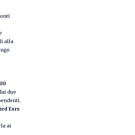
ronti
e
i alla
lungo
00
dai due
pendenti.
ard Esrs
la ai