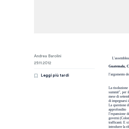
Andrea Barolini
L’assemblea
29.11.2012
Guatemala, C
l’argomento d
Leggi più tardi
La risoluzione 
summit”, per il
mese di settem
di impegnarsi 
La questione de
approfondit
l’espansione 
governi (Colom
trafficanti. E 
introdurre la r