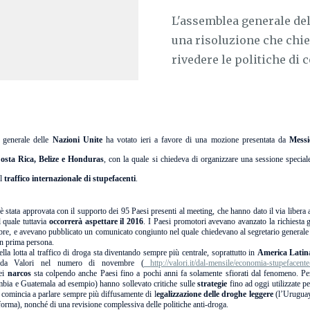
L'assemblea generale del
una risoluzione che chi
rivedere le politiche di co
 generale delle
Nazioni Unite
ha votato ieri a favore di una mozione presentata da
Messi
osta Rica, Belize e Honduras
, con la quale si chiedeva di organizzare una sessione special
el
traffico internazionale di stupefacenti
.
è stata approvata con il supporto dei 95 Paesi presenti al meeting, che hanno dato il via libera
 quale tuttavia
occorrerà aspettare il 2016
. I Paesi promotori avevano avanzato la richiesta 
bre, e avevano pubblicato un comunicato congiunto nel quale chiedevano al segretario general
in prima persona.
lla lotta al traffico di droga sta diventando sempre più centrale, soprattutto in
America Latin
o da Valori nel numero di novembre (
http://valori.it/dal-mensile/economia-stupefacent
dei
narcos
sta colpendo anche Paesi fino a pochi anni fa solamente sfiorati dal fenomeno. Pe
bia e Guatemala ad esempio) hanno sollevato critiche sulle
strategie
fino ad oggi utilizzate pe
si comincia a parlare sempre più diffusamente di l
egalizzazione delle droghe leggere
(l’Uruguay
iforma), nonché di una revisione complessiva delle politiche anti-droga.