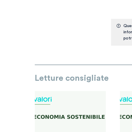
Ques
info
potr
Letture consigliate