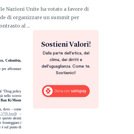
le Nazioni Unite ha votato a favore di
ede di organizzare un summit per
ntrasto al ...
Sostieni Valori!
Dalla parte dell'etica, del
clima, dei diritti e
co, Colombia,
dell'uguaglianza. Come te.
e per affrontare
Sostienici!
 al “Drug policy
già nello scorso
e
Ban Ki Moon
a, dove – come
e-5796.html
) –
r questo alcuni
r fronteggiare i
 è sul punto di