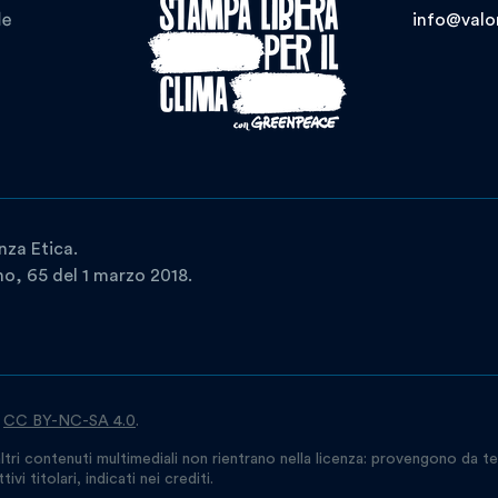
info@valor
nza Etica.
ano, 65 del 1 marzo 2018.
a
CC BY-NC-SA 4.0
.
ltri contenuti multimediali non rientrano nella licenza: provengono da te
vi titolari, indicati nei crediti.