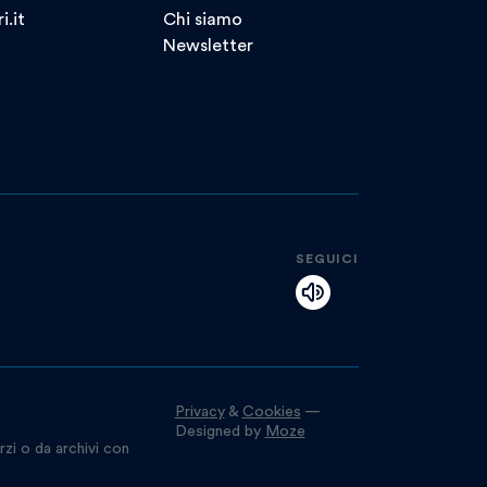
i.it
Chi siamo
Newsletter
SEGUICI
Privacy
&
Cookies
—
Designed by
Moze
rzi o da archivi con