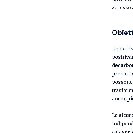
accesso 
Obiett
L’obiett
positiva
decarbo
produttiv
possono 
trasform
ancor più
La
sicur
indipend
categori