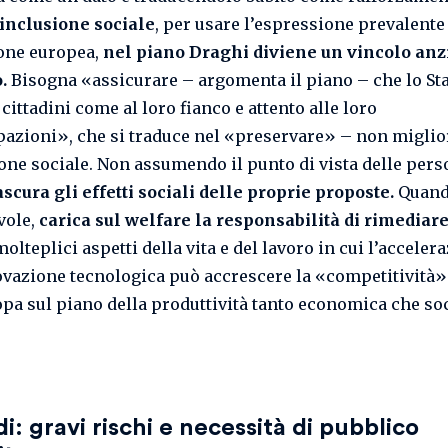
inclusione sociale
, per usare l’espressione prevalente
one europea,
nel piano Draghi diviene un
vincolo anz
o.
Bisogna «assicurare – argomenta il piano – che lo Sta
 cittadini come al loro fianco e attento alle loro
azioni», che si traduce nel «preservare» – non miglio
ione sociale. Non assumendo il punto di vista delle perso
ascura gli effetti sociali delle proprie proposte.
Quand
ole,
carica sul welfare la responsabilità di rimediar
molteplici aspetti della vita e del lavoro in cui l’acceler
ovazione tecnologica può accrescere la «competitività»
opa sul piano della produttività tanto economica che so
di: gravi rischi e necessità di pubblico