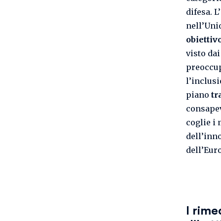
difesa. L’
nell’Uni
obiettiv
visto dai
preoccup
l’inclus
piano
tr
consapev
coglie i 
dell’inn
dell’Eur
I rime