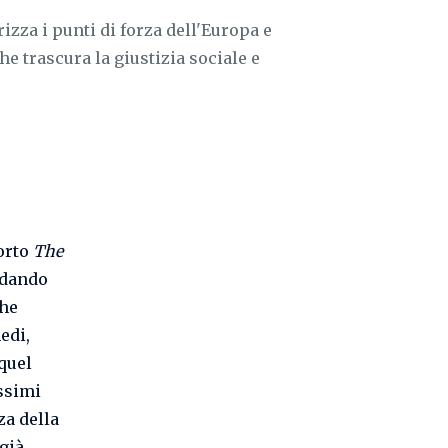
izza i punti di forza dell'Europa e
e trascura la giustizia sociale e
porto
The
dando
che
edi,
 quel
ssimi
za della
 già