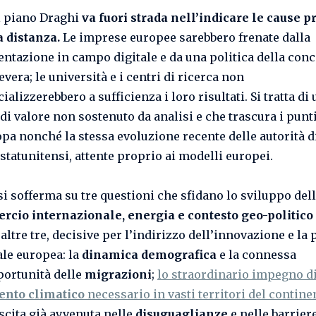
l piano
Draghi
va fuori strada nell’indicare le cause p
a distanza.
Le imprese europee sarebbero frenate dalla
ntazione in campo digitale e da una politica della con
vera; le università e i centri di ricerca non
lizzerebbero a sufficienza i loro risultati. Si tratta di 
di valore non sostenuto da analisi e che trascura i punti
opa nonché la stessa evoluzione recente delle autorità d
statunitensi, attente proprio ai modelli europei.
 si sofferma su tre questioni che sfidano lo sviluppo del
cio internazionale, energia e contesto geo-politico
altre tre, decisive
per l’indirizzo dell’innovazione e la 
ale europea: la
dinamica demografica
e la connessa
portunità delle
migrazioni
;
lo straordinario impegno d
ento climatico
necessario in vasti territori del contine
scita già avvenuta nelle
disuguaglianze
e nelle barriere