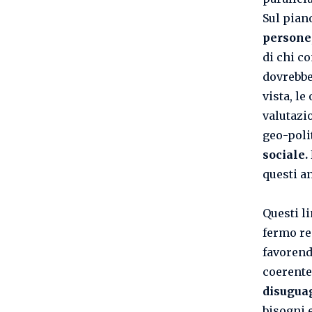
Sul piano
persone
di chi co
dovrebbe
vista, l
valutazi
geo-polit
sociale.
questi a
Questi l
fermo re
favorend
coerente
disugua
bisogni e