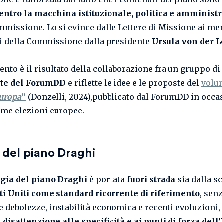
entro la macchina istituzionale, politica e amministr
mmissione. Lo si evince dalle Lettere di Missione ai m
i della Commissione dalla
presidente
Ursula von der L
ento è il risultato della collaborazione fra un gruppo di
rte del ForumDD
e riflette le idee e le proposte del
volu
uropa
”
(Donzelli, 2024),pubblicato dal ForumDD in occa
time elezioni europee.
ti del piano Draghi
egia del piano Draghi
è portata
fuori strada
sia dalla
sc
ti Uniti come standard ricorrente di riferimento
, sen
e debolezze, instabilità economica e recenti evoluzioni, 
a
disattenzione alle specificità e ai punti di forza del