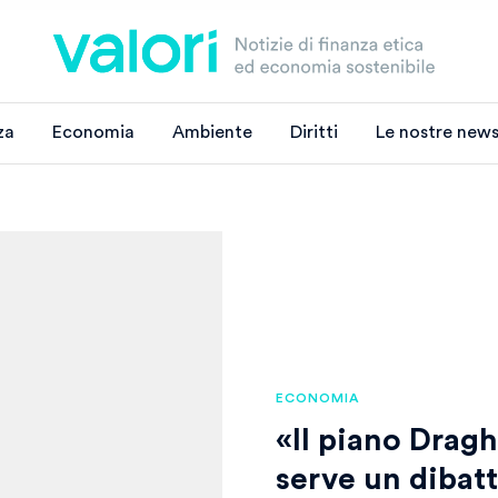
za
Economia
Ambiente
Diritti
Le nostre news
ECONOMIA
«Il piano Dragh
serve un dibat