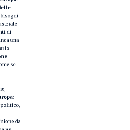
delle
e bisogni
ustriale
ti di
Manca una
nario
one
come se
he,
uropa
:
politico,
Unione da
sa un