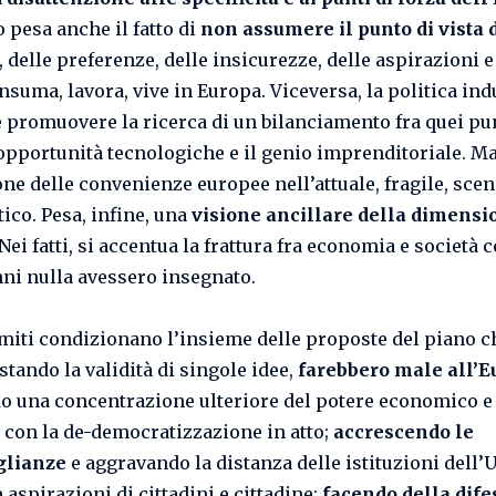
 pesa anche il fatto di
non assumere il punto di vista 
, delle preferenze, delle insicurezze, delle aspirazioni 
nsuma, lavora, vive in Europa. Viceversa, la politica ind
 promuovere la ricerca di un bilanciamento fra quei pun
e opportunità tecnologiche e il genio imprenditoriale. 
one delle convenienze europee nell’attuale, fragile, sce
ico. Pesa, infine, una
visione ancillare della dimensi
Nei fatti, si accentua la frattura fra economia e società 
nni nulla avessero insegnato.
imiti condizionano l’insieme delle proposte del piano c
stando la validità di singole idee,
farebbero male all’E
o una concentrazione ulteriore del potere economico e 
 con la de-democratizzazione in atto;
accrescendo le
glianze
e aggravando la distanza delle istituzioni dell’
 aspirazioni di cittadini e cittadine;
facendo della dife