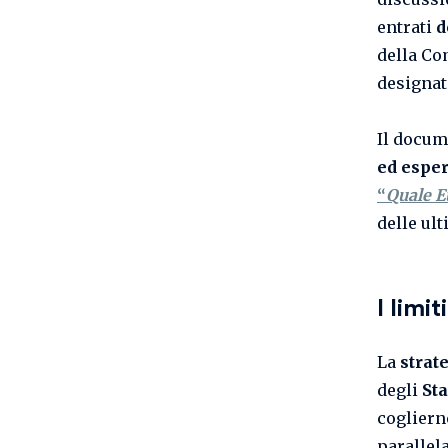
entrati
d
della Co
designat
Il docum
ed espe
“
Quale E
delle ul
I limi
La
strat
degli
Sta
cogliern
parallel