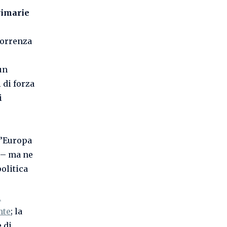
rimarie
correnza
un
 di forza
i
l’Europa
– ma ne
politica
i
nte
; la
 di