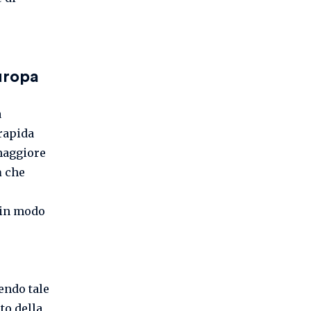
uropa
a
 rapida
 maggiore
a
che
o in modo
endo tale
to della