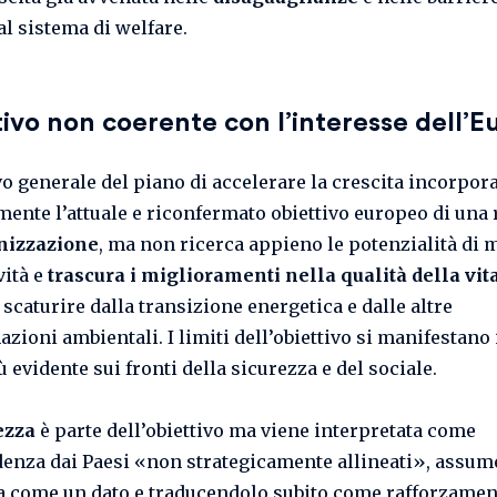
al sistema di welfare.
ivo non coerente con l’interesse dell’E
ivo generale del piano di accelerare la crescita incorpor
mente l’attuale e riconfermato obiettivo europeo di una
nizzazione
, ma non ricerca appieno le potenzialità di
ità e
trascura i miglioramenti nella qualità della vit
scaturire dalla transizione energetica e dalle altre
azioni ambientali. I limiti dell’obiettivo si manifestan
 evidente sui fronti della sicurezza e del sociale.
ezza
è parte dell’obiettivo ma viene interpretata come
enza dai Paesi «non strategicamente allineati», assum
a come un dato e traducendolo subito come rafforzamen