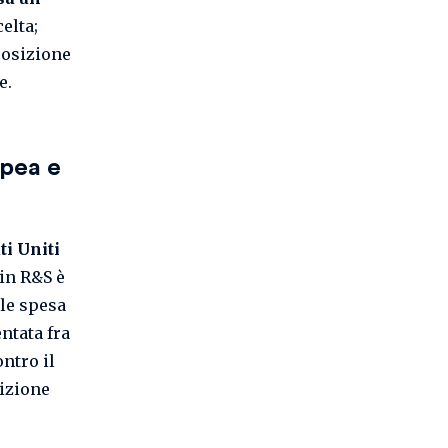
celta;
posizione
e.
opea e
ti Uniti
in R&S è
ale spesa
ntata fra
ontro il
sizione