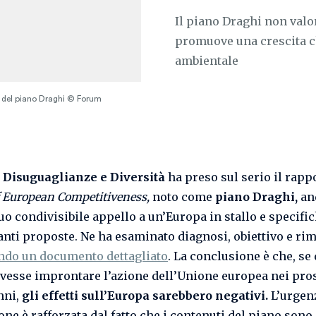
Il piano Draghi non valor
promuove una crescita ch
ambientale
i del piano Draghi © Forum
Disuguaglianze e Diversità
ha preso sul serio il rap
f European Competitiveness,
noto come
piano Draghi,
an
suo condivisibile appello a un’Europa in stallo e specifi
anti proposte. Ne ha esaminato diagnosi, obiettivo e rim
do un documento dettagliato
. La conclusione è che, se
vesse improntare l’azione dell’Unione europea nei pro
nni,
gli effetti sull’Europa sarebbero negativi.
L’urgen
ne è rafforzata dal fatto che i contenuti del piano sono