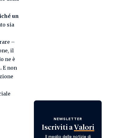
iché un
to sia
rare –
ne, il
o ne è
e.
E non
azione
ciale
NEWSLETTER
Iscriviti a
Valori
Il meglio delle notizie di