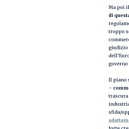
Ma poi i
di quest
regolame
troppo se
commercia
giudizio 
dell’Eur
governo 
Il piano
–
commer
trascura 
industri
sfida/op
adattam
forte cre