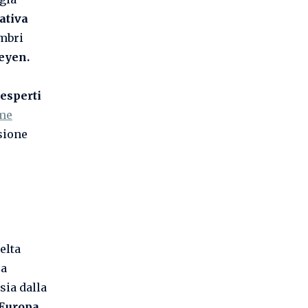
ativa
embri
eyen.
esperti
me
sione
elta
za
sia dalla
l’Europa
.