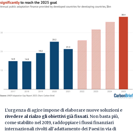
L’urgenza di agire impone di elaborare nuove soluzioni e
rivedere al rialzo gli obiettivi già fissati
. Non basta più,
come stabilito nel 2019, raddoppiare i flussi finanziari
internazionali rivolti all’adattamento dei Paesi in via di