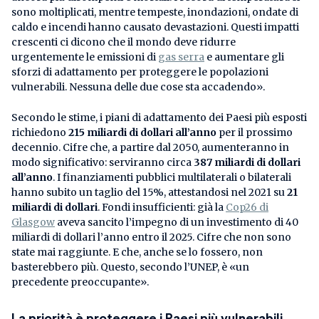
sono moltiplicati, mentre tempeste, inondazioni, ondate di
caldo e incendi hanno causato devastazioni. Questi impatti
crescenti ci dicono che il mondo deve ridurre
urgentemente le emissioni di
gas serra
e aumentare gli
sforzi di adattamento per proteggere le popolazioni
vulnerabili. Nessuna delle due cose sta accadendo».
Secondo le stime, i piani di adattamento dei Paesi più esposti
richiedono
215 miliardi di dollari all’anno
per il prossimo
decennio. Cifre che, a partire dal 2050, aumenteranno in
modo significativo: serviranno circa
387 miliardi di dollari
all’anno
. I finanziamenti pubblici multilaterali o bilaterali
hanno subito un taglio del 15%, attestandosi nel 2021 su
21
miliardi di dollari
. Fondi insufficienti: già la
Cop26 di
Glasgow
aveva sancito l’impegno di un investimento di 40
miliardi di dollari l’anno entro il 2025. Cifre che non sono
state mai raggiunte. E che, anche se lo fossero, non
basterebbero più. Questo, secondo l’UNEP, è «un
precedente preoccupante».
La priorità è proteggere i Paesi più vulnerabili