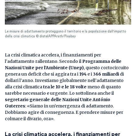
Le misure di adattamento proteggono il territorio e la popolazione dall'impatto
della crisi climatica © distelAPPArath/Pixabay
La crisi climatica accelera, i finanziamenti per
l’adattamento rallentano. Secondo il
Programma delle
Nazioni Unite per l’Ambiente (Unep)
, questo cortocircuito
genera un deficit che si aggira tra i
194
e i
366 miliardi
di
dollari l’anno. Investiamo globalmente nell’adattamento
alla crisi climatica
tra le 10 e le 18 volte
meno di quanto
sarebbe necessario e urgente. Lo sottolinea anche il
segretario generale delle Nazioni Unite António
Guterres
: «Siamo in un’emergenza di adattamento.
Dobbiamo agire di conseguenza. E prendere misure per
colmare il divario, ora».
La crisi climatica accelera, i finanziamenti per