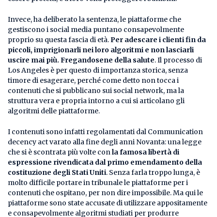
Invece, ha deliberato la sentenza, le piattaforme che
gestiscono i social media puntano consapevolmente
proprio su questa fascia di età.
Per adescare i clienti fin da
piccoli, imprigionarli nei loro algoritmi e non lasciarli
uscire mai più. Fregandosene della salute
. Il processo di
Los Angeles è per questo di importanza storica, senza
timore di esagerare, perché come detto non tocca i
contenuti che si pubblicano sui social network, ma la
struttura vera e propria intorno a cui si articolano gli
algoritmi delle piattaforme.
I contenuti sono infatti regolamentati dal Communication
decency act varato alla fine degli anni Novanta: una legge
che si è scontrata più volte con
la famosa libertà di
espressione rivendicata dal primo emendamento della
costituzione degli Stati Uniti
. Senza farla troppo lunga, è
molto difficile portare in tribunale le piattaforme per i
contenuti che ospitano, per non dire impossibile. Ma qui le
piattaforme sono state accusate di utilizzare appositamente
e consapevolmente algoritmi studiati per produrre