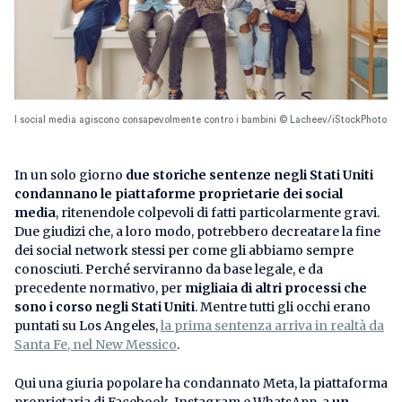
I social media agiscono consapevolmente contro i bambini © Lacheev/iStockPhoto
In un solo giorno
due storiche sentenze negli Stati Uniti
condannano le piattaforme proprietarie dei social
media
, ritenendole colpevoli di fatti particolarmente gravi.
Due giudizi che, a loro modo, potrebbero decreatare la fine
dei social network stessi per come gli abbiamo sempre
conosciuti. Perché serviranno da base legale, e da
precedente normativo, per
migliaia di altri processi che
sono i corso negli Stati Uniti
. Mentre tutti gli occhi erano
puntati su Los Angeles,
la prima sentenza arriva in realtà da
Santa Fe, nel New Messico
.
Qui una giuria popolare ha condannato Meta, la piattaforma
proprietaria di Facebook, Instagram e WhatsApp, a
un