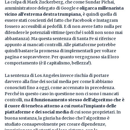
La colpa di Mark Zuckerberg, che come Sundar Pichai,
amministratore delegato di Google e
oligarca millenarista
vicino all’estrema destra trumpiana,
è quindi quella di
essere stati coscienti del fatto che Facebook e Instagram
fossero accessibili ai pedofili. E di non avere fatto nulla per
difendere le potenziali vittime (perché i soldi non sono mai
abbastanza). Ma questa sentenza di Santa Fe si riferisce
appunto ai mancati controlli. Alle piattaforme potrebbe
quindi bastare la promessa di implementarli per voltare
pagina e sopravvivere. Per quanto vergognoso sia il loro
comportamento (è il capitalismo, bellezza!).
La sentenza di Los Angeles invece rischia di portare
davvero alla fine dei social media per come li abbiamo
conosciuti fino a oggi, come accennato in precedenza.
Perché in questo caso in questione non ci sono i mancati
controlli, ma
il funzionamento stesso dell’algoritmo che è
il cuore di tenebra attorno a cui ruota l’impianto delle
piattaforme e dei social media
di cui sono proprietari. In
buona sostanza, la giuria ha deciso che l’algoritmo è
studiato consapevolmente per creare dipendenze,