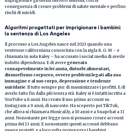
imprigionare gli utenti nel loro sistema, con la
conseguenza di creare problemi di salute mentale e perfino
rischi di suicidi.
Algoritmi progettati per imprigionare i bambini:
la sentenza di Los Angeles
Il processo a Los Angeles nasce nel 2023 quando una
ventenne californiana conosciuta con la sigla K. G. M – e
chiamata in aula Kaley – ha accusato i social media di averle
indotto dipendenza. E di avere
generato
consapevolmente in lei ansia, disturbi alimentari,
dismorfismo corporeo, ovvero problemi legati alla sua
immagine e al suo corpo, depressione e tendenze
suicidarie
. Il tutto sempre pur di massimizzare i profitti. E di
averlo fatto fin dalla più tenera età. Kaley si è infatti iscritta a
YouTube a 8 anni. Ha creato il suo primo account su
Instagram a 9 anni, di nascosto. Ha scoperto poi TikTok,
che allora si chiamava Musical.ly, a 10 anni e a Snapchat a 11
anni. Nonostante per legge non si possano creare account
prima dei 13 anni. E nonostante questi account debbano
essere protetti, e a loro volta proteggere i bambini.