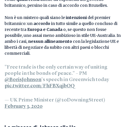
britannico, persino in caso di accordo con Bruxelles.
Non è un mistero quali siano le
intenzioni
del premier
britannico: un
accordo
in tutto simile a quello concluso di
recente tra
Europa e Canada
o, se questo non fosse
possibile, uno assai meno ambizioso in stile UE-Australia. In
ambo i casi,
nessun allineamento
con la legislazione UE e
libertà di negoziare da subito con altri paesi o blocchi
commerciali.
"Free trade is the only certain way of uniting
people in the bonds of peace." – PM
@BorisJohnson
's speech in Greenwich today
pic.twitter.com/FhFBXqjbOQ
— UK Prime Minister (@10DowningStreet)
February 3, 2020