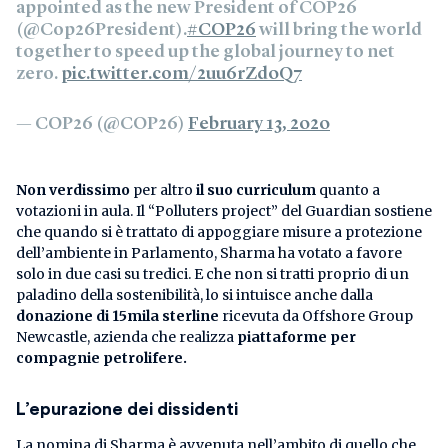
appointed as the new President of COP26
(@Cop26President).
#COP26
will bring the world
together to speed up the global journey to net
zero.
pic.twitter.com/2uu6rZd0Q7
— COP26 (@COP26)
February 13, 2020
Non verdissimo
per altro
il suo curriculum
quanto a
votazioni in aula. Il “Polluters project” del Guardian sostiene
che quando si è trattato di appoggiare misure a protezione
dell’ambiente in Parlamento, Sharma ha votato a favore
solo in due casi su tredici. E che non si tratti proprio di un
paladino della sostenibilità, lo si intuisce anche dalla
donazione di 15mila sterline
ricevuta da Offshore Group
Newcastle, azienda che realizza
piattaforme per
compagnie petrolifere.
L’epurazione dei dissidenti
La nomina di Sharma è avvenuta nell’ambito di quello che