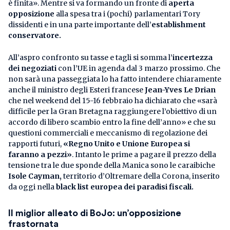
è finita». Mentre si va formando un fronte di
aperta
opposizione
alla spesa tra i (pochi) parlamentari Tory
dissidenti e in una parte importante dell’
establishment
conservatore.
All’aspro confronto su tasse e tagli si somma l’
incertezza
dei negoziati
con l’UE in agenda dal 3 marzo prossimo. Che
non sarà una passeggiata lo ha fatto intendere chiaramente
anche il ministro degli Esteri francese
Jean-Yves Le Drian
che nel weekend del 15-16 febbraio ha dichiarato che «sarà
difficile per la Gran Bretagna raggiungere l’obiettivo di un
accordo di libero scambio entro la fine dell’anno» e che su
questioni commerciali e meccanismo di regolazione dei
rapporti futuri,
«Regno Unito e Unione Europea si
faranno a pezzi»
. Intanto le prime a pagare il prezzo della
tensione tra le due sponde della Manica sono le caraibiche
Isole Cayman,
territorio d’Oltremare della Corona, inserito
da oggi nella
black list europea dei paradisi fiscali.
Il miglior alleato di BoJo: un’opposizione
frastornata