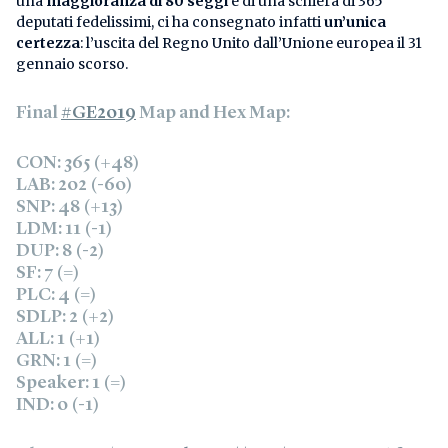
una
maggioranza di 80 seggi
e di una schiera di 365
deputati fedelissimi, ci ha consegnato infatti
un’unica
certezza
: l’uscita del Regno Unito dall’Unione europea il 31
gennaio scorso.
Final
#GE2019
Map and Hex Map:
CON: 365 (+48)
LAB: 202 (-60)
SNP: 48 (+13)
LDM: 11 (-1)
DUP: 8 (-2)
SF: 7 (=)
PLC: 4 (=)
SDLP: 2 (+2)
ALL: 1 (+1)
GRN: 1 (=)
Speaker: 1 (=)
IND: 0 (-1)