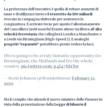
La preferenza dell’esecutivo è quella di evitare aumenti di
tasse e di utilizzare invece il
tesoretto da 100 miliardi
evocato in campagna elettorale per sostenere la
congiuntura. È arrivato forse per questo l’allontanamento
del Cancelliere Javid nonché il tanto atteso via libera all’
alta
velocità ferroviaria
che collegherà Londra a Manchester e
a Leeds via Birmingham (High-Speed 2). E analoghi
progetti “espansivi”
potrebbero presto vedere la luce.
HS2 is going to be a truly fantastic opportunity for
Birmingham, the Midlands and for the whole
country.
pic.twitter.com/g4J47XEtXw
— Boris Johnson (@BorisJohnson)
February 11,
2020
Ma il compito che attende il nuovo ministro delle Finanze in
vista della presentazione della
Legge di bilancio il