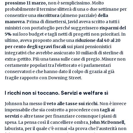
prossimo 11 marzo,
non è semplicissimo. Molto
probabilmente il termine slitterà di una o due settimane per
consentire una
riscrittura
(almeno parziale)
della
manovra
. Prima di dimettersi, Javid aveva scritto a tutti i
ministri con portafoglio perché suggerissero
risparmi del
5%
sui loro budget e tagli netti di progetti non prioritari. In
ultimo, aveva proposto anche una
riduzione dal 40 al 20
per cento degli sgravi fiscali
sui piani pensionistici
integrativi che avrebbe assicurato 10 miliardi di sterline di
extra-gettito. Più una tassa sulle case di pregio. Misure non
certamente popolari tra l’elettorato e i parlamentari
conservatori e che hanno dato il colpo di grazia al già
fragile rapporto con Downing Street.
I ricchi non si toccano. Servizi e welfare sì
Johnson ha messo il
veto alle tasse sui ricchi.
Non è invece
impensabile che sia costretto a procedere con
tagli ai
servizi
o altre tasse per finanziare comunque i piani di
spesa. La pensa così il cancelliere ombra,
John McDonnell,
laburista, per il quale c’è ormai «la prova che l’austerità non