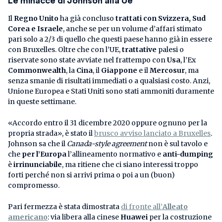
Le minacce di Johnson alla Ue
Il
Regno Unito
ha già concluso
trattati con Svizzera, Sud
Corea e Israele
, anche se per un volume d’affari stimato
pari solo a 2/3 di quello che questi paese hanno già in essere
con Bruxelles. Oltre che con l’UE,
trattative
palesi o
riservate sono state avviate nel frattempo con
Usa
, l’Ex
Commonwealth
, la
Cina
, il
Giappone
e il
Mercosur
, ma
senza smanie di risultati immediati o a qualsiasi costo. Anzi,
Unione Europea e Stati Uniti sono stati ammoniti duramente
in queste settimane.
«Accordo entro il 31 dicembre 2020 oppure ognuno per la
propria strada», è stato il
brusco avviso lanciato a Bruxelles
.
Johnson sa che il
Canada-style agreement
non è sul tavolo e
che
per l’Europa
l’allineamento normativo e
anti-dumping
è
irrinunciabile
, ma ritiene che ci siano interessi troppo
forti perché non si arrivi prima o poi a un (buon)
compromesso.
Pari fermezza è stata dimostrata
di fronte all’
Alleato
americano
: via libera alla cinese
Huawei
per la costruzione