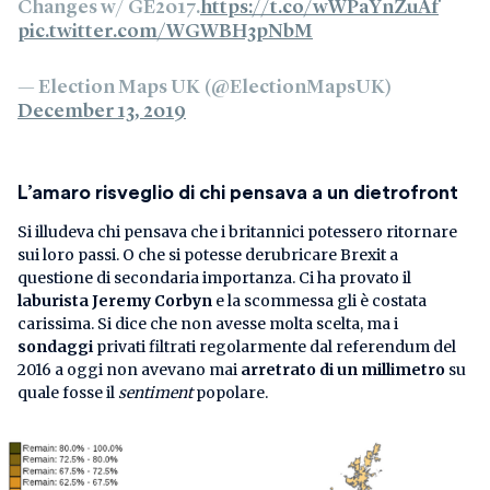
Changes w/ GE2017.
https://t.co/wWPaYnZuAf
pic.twitter.com/WGWBH3pNbM
— Election Maps UK (@ElectionMapsUK)
December 13, 2019
L’amaro risveglio di chi pensava a un dietrofront
Si illudeva chi pensava che i britannici potessero ritornare
sui loro passi. O che si potesse derubricare Brexit a
questione di secondaria importanza. Ci ha provato il
laburista Jeremy Corbyn
e la scommessa gli è costata
carissima. Si dice che non avesse molta scelta, ma i
sondaggi
privati filtrati regolarmente dal referendum del
2016 a oggi non avevano mai
arretrato di un millimetro
su
quale fosse il
sentiment
popolare.