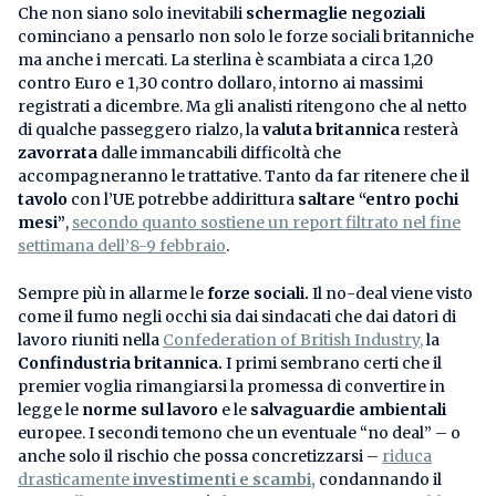
Che non siano solo inevitabili
schermaglie negoziali
cominciano a pensarlo non solo le forze sociali britanniche
ma anche i mercati. La sterlina è scambiata a circa 1,20
contro Euro e 1,30 contro dollaro, intorno ai massimi
registrati a dicembre. Ma gli analisti ritengono che al netto
di qualche passeggero rialzo, la
valuta britannica
resterà
zavorrata
dalle immancabili difficoltà che
accompagneranno le trattative. Tanto da far ritenere che il
tavolo
con l’UE potrebbe addirittura
saltare “entro pochi
mesi”
,
secondo quanto sostiene un report filtrato nel fine
settimana dell’8-9 febbraio
.
Sempre più in allarme le
forze sociali.
Il no-deal viene visto
come il fumo negli occhi sia dai sindacati che dai datori di
lavoro riuniti nella
Confederation of British Industry,
la
Confindustria britannica.
I primi sembrano certi che il
premier voglia rimangiarsi la promessa di convertire in
legge le
norme sul lavoro
e le
salvaguardie ambientali
europee. I secondi temono che un eventuale “no deal” – o
anche solo il rischio che possa concretizzarsi –
riduca
drasticamente
investimenti e scambi,
condannando il