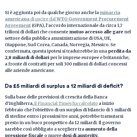
Si è aggiunta poi da qualche giorno anche la
minaccia
americana
di uscire dal
WTO Government Procurement
Agreement
(GPA), l’accordo internazionale da circa 1,7
trilioni di dollari che consente
mutuo accesso alle gare
nel
settore della pubblica amministrazione di USA, UE,
Giappone, Sud Corea, Canada, Norvegia, Messico. Se
confermata, questa ipotesi si tradurrebbe in una
perdita da
2,8 miliardi di dollari
per le imprese europee e britanniche,
a fronte di contratti per soli 300 milioni di dollari concessi
alle aziende americane.
Da £5 miliardi di surplus a 12 miliardi di deficit?
Sulla base delle previsioni di crescita della Banca
d’Inghilterra,
il Financial Times ha calcolato
a inizio
febbraio che l’obiettivo di un surplus di bilancio di 5 miliardi
di sterline entro i prossimi tre anni, potrebbe tramutarsi
presto in un buco prospettico da 12 miliardi. Il governo
sarebbe così obbligato a scegliere tra
aumento della
pressione fiscale
o nuove
dosi di austerity.