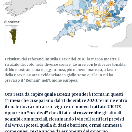
I risultati del referendum sulla Brexit del 2016: la mappa mostra il
risultato del voto nelle diverse contee. Le aree con le diverse tonalità
di blu mostrano una maggioranza, più o meno marcata, a favore
della Brexit. Le aree evidenziate in giallo sono quelle in cui ha
prevalso il “Remain” nell’Unione europea.
Ora resta da capire
quale Brexit
prenderà forma in questi
11 mesi
che ci separano dal 31 dicembre 2020, termine entro
il quale dovrà entrare in vigore un
nuovo trattato UK-UE
oppure un
“no-deal”
che di fatto
strozzerebbe
gli attuali
scambi
commerciali, riesumando i vincoli tariffari previsti
dal WTO. Ipotesi, quella di dazi e barriere, ormai ammessa
come
quasi certa
anche da esponenti del governo