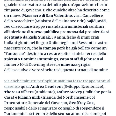
qualche osservatore ha definito più un’epurazione che un
rimpasto di governo. E che qualche altro ha descritto come
un nuovo
Massacro di San Valentino
: via il Cancelliere
dello Scacchiere (Ministro delle Finanze ndr.)
Sajid Javid
,
reo di ascoltare troppo i mandarini ministeriali contrari
all’iniezione di
spesa pubblica
promessa dal premier. Sarà
sostituito da Rishi Sunak
, 39 anni, figlio di immigrati
indiani giunti nel Regno Unito negli anni Sessanta e astro
nascente Tory, che la stampa però ha già bollato come un
“
fantoccio
” destinato a restare sotto la tutela ferrea dello
spietato
Dominic Cummings
,
capo staff
di Johnson al
numero 10 di Downing street,
eminenza grigia
dell’esecutivo e vero vincitore di questa tornata di nomine.
Via anche ministri perlopiù stimati ma forse troppo proni al
dissenso
quali
Andrea Leadsom
(Sviluppo Economico),
Theresa Villiers
(Ambiente),
Esther McVey
(Politiche per la
Casa) e
Julian Smith
(Irlanda del Nord) insieme col
Procuratore Generale del Governo,
Geoffrey Cox,
responsabile dello sciagurato consiglio di sospendere il
Parlamento a settembre dello scorso anno; decisione poi