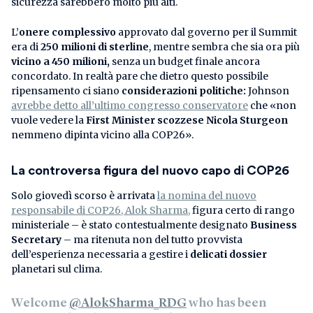
sicurezza sarebbero molto più alti.
L’
onere complessivo
approvato dal governo per il Summit
era di
250 milioni di sterline
, mentre sembra che sia ora più
vicino a 450 milioni,
senza un budget finale ancora
concordato. In realtà pare che dietro questo possibile
ripensamento ci siano
considerazioni politiche:
Johnson
avrebbe detto all’ultimo congresso conservatore
che «non
vuole vedere la
First Minister scozzese Nicola Sturgeon
nemmeno dipinta vicino alla COP26».
La controversa figura del nuovo capo di COP26
Solo giovedì scorso è arrivata
la nomina del nuovo
responsabile di COP26, Alok Sharma,
figura certo di rango
ministeriale – è stato contestualmente designato
Business
Secretary
– ma ritenuta non del tutto provvista
dell’esperienza necessaria a gestire i
delicati dossier
planetari sul clima.
Welcome
@AlokSharma_RDG
who has been