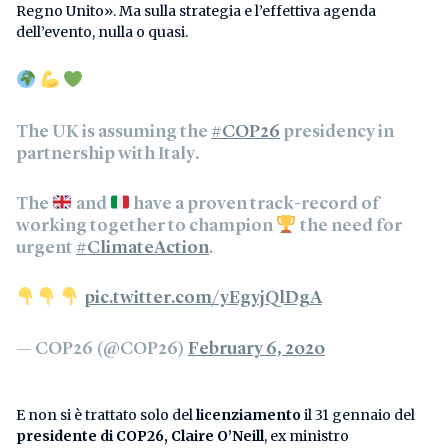
Regno Unito». Ma sulla strategia e l’effettiva agenda
dell’evento, nulla o quasi.
The UK is assuming the
#COP26
presidency in
partnership with Italy.
The
and
have a proven track-record of
working together to champion
the need for
urgent
#ClimateAction
.
pic.twitter.com/yEgyjQlDgA
— COP26 (@COP26)
February 6, 2020
E non si è trattato solo del
licenziamento
il 31 gennaio del
presidente di COP26, Claire O’Neill
, ex ministro