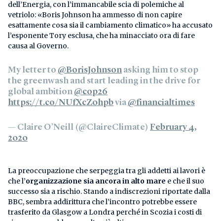
dell’Energia, con l’immancabile scia di polemiche al
vetriolo: «Boris Johnson ha ammesso di non capire
esattamente cosa sia il cambiamento climatico» ha accusato
l’esponente Tory esclusa, che ha minacciato ora di fare
causa al Governo.
My letter to
@BorisJohnson
asking him to stop
the greenwash and start leading in the drive for
global ambition
@cop26
https://t.co/NUfXcZ0hpb
via
@financialtimes
— Claire O’Neill (@ClaireClimate)
February 4,
2020
La preoccupazione che serpeggia tra gli addetti ai lavori è
che l’
organizzazione sia ancora in alto mare
e che il suo
successo sia a rischio. Stando a indiscrezioni riportate dalla
BBC, sembra addirittura che l’incontro potrebbe essere
trasferito da Glasgow a Londra perché in Scozia i costi di