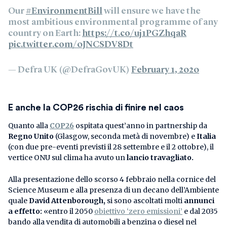
Our
#EnvironmentBill
will ensure we have the
most ambitious environmental programme of any
country on Earth:
https://t.co/uj1PGZhqaR
pic.twitter.com/0JNCSDV8Dt
— Defra UK (@DefraGovUK)
February 1, 2020
E anche la COP26 rischia di finire nel caos
Quanto alla
COP26
ospitata quest’anno in partnership da
Regno Unito
(Glasgow, seconda metà di novembre) e
Italia
(con due pre-eventi previsti il 28 settembre e il 2 ottobre), il
vertice ONU sul clima ha avuto un
lancio travagliato.
Alla presentazione dello scorso 4 febbraio nella cornice del
Science Museum e alla presenza di un decano dell’Ambiente
quale
David Attenborough,
si sono ascoltati molti
annunci
a effetto:
«entro il 2050
obiettivo ‘zero emissioni’
e dal 2035
bando alla vendita di automobili a benzina o diesel nel