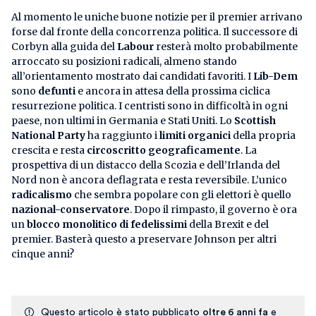
Al momento le uniche buone notizie per il premier arrivano
forse dal fronte della concorrenza politica. Il successore di
Corbyn alla guida del
Labour
resterà molto probabilmente
arroccato su posizioni radicali, almeno stando
all’orientamento mostrato dai candidati favoriti. I
Lib-Dem
sono
defunti
e ancora in attesa della prossima ciclica
resurrezione politica. I centristi sono in difficoltà in ogni
paese, non ultimi in Germania e Stati Uniti. Lo
Scottish
National Party
ha raggiunto i
limiti organici
della propria
crescita e resta
circoscritto geograficamente
. La
prospettiva di un distacco della Scozia e dell’Irlanda del
Nord non è ancora deflagrata e resta reversibile. L’unico
radicalismo
che sembra popolare con gli elettori è quello
nazional-conservatore
. Dopo il rimpasto, il governo è ora
un
blocco monolitico di fedelissimi
della Brexit e del
premier. Basterà questo a preservare Johnson per altri
cinque anni?
Questo articolo è stato pubblicato
oltre 6 anni fa
e