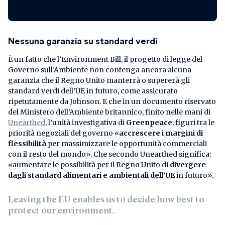
Nessuna garanzia su standard verdi
È un fatto che l’Environment Bill, il progetto di legge del
Governo sull’Ambiente non contenga ancora alcuna
garanzia che il Regno Unito manterrà o supererà gli
standard verdi dell’UE in futuro, come assicurato
ripetutamente da Johnson. E che in un documento riservato
del Ministero dell’Ambiente britannico, finito nelle mani di
Unearthed
, l’unità investigativa di
Greenpeace
, figuri tra le
priorità negoziali del governo «
accrescere i margini di
flessibilità
per massimizzare le opportunità commerciali
con il resto del mondo». Che secondo Unearthed significa:
«aumentare le possibilità per il Regno Unito di
divergere
dagli standard alimentari e ambientali dell’UE
in futuro».
Leaving the EU enables us to decide how best to
protect our environment.