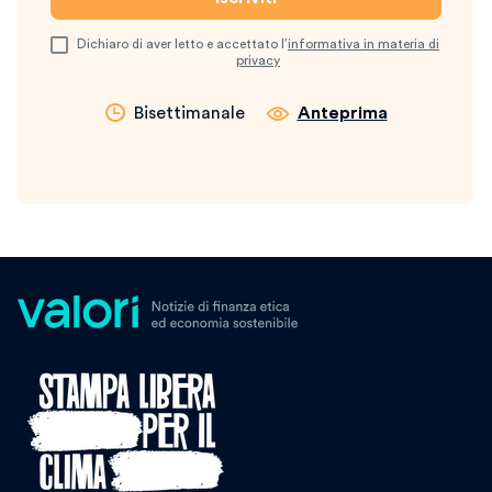
Dichiaro di aver letto e accettato l’
informativa in materia di
privacy
Bisettimanale
Anteprima