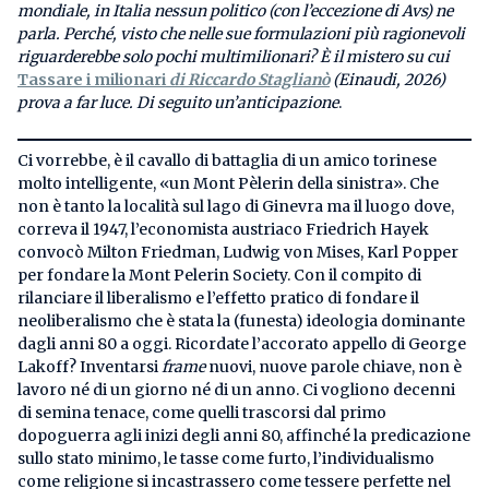
mondiale, in Italia nessun politico (con l’eccezione di Avs) ne
parla. Perché, visto che nelle sue formulazioni più ragionevoli
riguarderebbe solo pochi multimilionari? È il mistero su cui
Tassare i milionari
di Riccardo Staglianò
(Einaudi, 2026)
prova a far luce. Di seguito un’anticipazione
.
Ci vorrebbe, è il cavallo di battaglia di un amico torinese
molto intelligente, «un Mont Pèlerin della sinistra». Che
non è tanto la località sul lago di Ginevra ma il luogo dove,
correva il 1947, l’economista austriaco Friedrich Hayek
convocò Milton Friedman, Ludwig von Mises, Karl Popper
per fondare la Mont Pelerin Society. Con il compito di
rilanciare il liberalismo e l’effetto pratico di fondare il
neoliberalismo che è stata la (funesta) ideologia dominante
dagli anni 80 a oggi. Ricordate l’accorato appello di George
Lakoff? Inventarsi
frame
nuovi, nuove parole chiave, non è
lavoro né di un giorno né di un anno. Ci vogliono decenni
di semina tenace, come quelli trascorsi dal primo
dopoguerra agli inizi degli anni 80, affinché la predicazione
sullo stato minimo, le tasse come furto, l’individualismo
come religione si incastrassero come tessere perfette nel