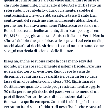
quella di centrosinistra, c’è chi vuole aumentare le tasse e
chi vuole diminuirle, chi ha fatto il Jobs Act e chi ha fatto un
referendum per abolirlo». Lui, ovviamente, sarebbe il
centrosinistra che vuole abbassarle, le tasse. È stato tra i
centravanti del renzismo che ha di recente abbandonato
perché non tollerava nemmeno l’idea, accarezzata da un
Renzi in cerca di ricollocamento, di un “campo largo” con
Pd, M5S e – peggio ancora – Sinistra Italiana e Verdi. Non lo
sfiora il dubbio che, per abbassarle ai poveri e al ceto medio,
tocchi alzarle ai ricchi. Altrimenti i conti non tornano. Come
sa ogni matricola di scienze delle finanze.
Bisogna, anche se suona come la cosa meno sexy del
mondo, ripensare radicalmente il sistema fiscale. Fare una
guerra alzo zero all’evasione. Rimuovere le assurde
disparità per cui una ricca partita iva paga un terzo delle
tasse di un dipendente con lo stesso 730. Ripristinare la
Costituzione quando chiede progressività, mentre oggi le
50 mila persone più ricche del paese versano meno di un
prof di liceo. Portare le tasse di successione dal livello
Botswana a quello europeo. Con tutti i soldi in più che ne
verranno fuori si potrà ridurre il peso fiscale che grava sul