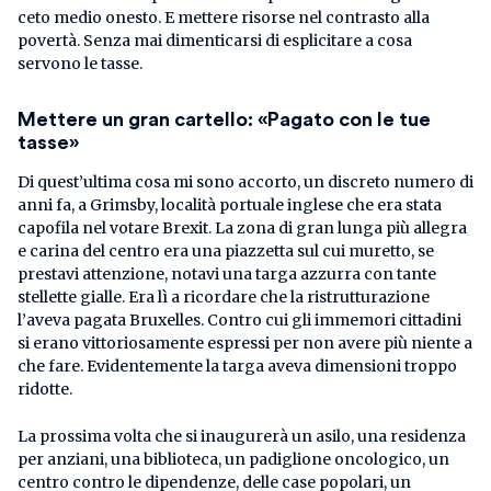
ceto medio onesto. E mettere risorse nel contrasto alla
povertà. Senza mai dimenticarsi di esplicitare a cosa
servono le tasse.
Mettere un gran cartello: «Pagato con le tue
tasse»
Di quest’ultima cosa mi sono accorto, un discreto numero di
anni fa, a Grimsby, località portuale inglese che era stata
capofila nel votare Brexit. La zona di gran lunga più allegra
e carina del centro era una piazzetta sul cui muretto, se
prestavi attenzione, notavi una targa azzurra con tante
stellette gialle. Era lì a ricordare che la ristrutturazione
l’aveva pagata Bruxelles. Contro cui gli immemori cittadini
si erano vittoriosamente espressi per non avere più niente a
che fare. Evidentemente la targa aveva dimensioni troppo
ridotte.
La prossima volta che si inaugurerà un asilo, una residenza
per anziani, una biblioteca, un padiglione oncologico, un
centro contro le dipendenze, delle case popolari, un