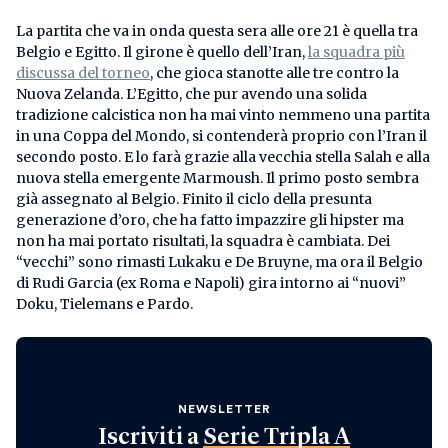
La partita che va in onda questa sera alle ore 21 è quella tra
Belgio e Egitto. Il girone è quello dell’Iran,
la squadra più
discussa del torneo
, che gioca stanotte alle tre contro la
Nuova Zelanda. L’Egitto, che pur avendo una solida
tradizione calcistica non ha mai vinto nemmeno una partita
in una Coppa del Mondo, si contenderà proprio con l’Iran il
secondo posto. E lo farà grazie alla vecchia stella Salah e alla
nuova stella emergente Marmoush. Il primo posto sembra
già assegnato al Belgio. Finito il ciclo della presunta
generazione d’oro, che ha fatto impazzire gli hipster ma
non ha mai portato risultati, la squadra è cambiata. Dei
“vecchi” sono rimasti Lukaku e De Bruyne, ma ora il Belgio
di Rudi Garcia (ex Roma e Napoli) gira intorno ai “nuovi”
Doku, Tielemans e Pardo.
NEWSLETTER
Iscriviti a
Serie Tripla A