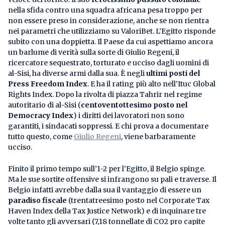
nella sfida contro una squadra africana pesa troppo per
non essere preso in considerazione, anche se non rientra
nei parametri che utilizziamo su ValoriBet. L’Egitto risponde
subito con una doppietta. Il Paese da cui aspettiamo ancora
un barlume di verità sulla sorte di Giulio Regeni, il
ricercatore sequestrato, torturato e ucciso dagli uomini di
al-Sisi, ha diverse armi dalla sua. È negli
ultimi posti del
Press Freedom Index
. E ha il rating più alto nell’Ituc Global
Rights Index. Dopo la rivolta di piazza Tahrir nel regime
autoritario di al-Sisi (
centoventottesimo posto nel
Democracy Index
) i diritti dei lavoratori non sono
garantiti, i sindacati soppressi. E chi prova a documentare
tutto questo, come
Giulio Regeni
, viene barbaramente
ucciso.
Finito il primo tempo sull’1-2 per l’Egitto, il Belgio spinge.
Ma le sue sortite offensive si infrangono su pali e traverse. Il
Belgio infatti avrebbe dalla sua il vantaggio di essere un
paradiso fiscale
(trentatreesimo posto nel Corporate Tax
Haven Index della Tax Justice Network) e di inquinare tre
volte tanto gli avversari (7,18 tonnellate di CO2 pro capite