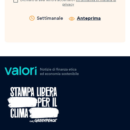
Dichiaro di aver letto e accettato l’
informativa in materia di
privacy
Settimanale
Anteprima