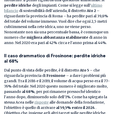
perdite idriche
degli impianti. Come si legge sull’
ultimo
bilancio
di sostenibilità dell’azienda, il distretto
Ato 2
–
riguardante la provincia di Roma – ha perdite pari al 39,8%
del totale del volume immesso. Vuol dire che ogni 2,5 metri
cubi
immessi nella rete idrica, uno ne viene perso.
Nonostante non sia una percentuale bassa, è comunque un
numero che
migliora abbastanza stabilmente
di anno in
anno. Nel 2020 era pari al 42% circa e l’anno prima al 44%.
Il caso drammatico di Frosinone: perdite idriche
al 68%
Dal punto di vista delle perdite, è il distretto
Ato 5
– che
riguarda la provincia di
Frosinone
– a dare i problemi più
grandi. Tra il 2016 e il 2019, il volume di acqua perso era il 77-
76% del totale. Nel 2020 questo numero è migliorato molto,
passando
al 68%
, per poi rimanere pressoché identico
l’anno dopo, diminuendo solo dell’1%. Come ha spiegato la
stessa Acea nelle
risposte
alle domande della fondazione,
l’obiettivo è quello di arrivare
al 59,5% entro il 2024
.
Obiettivo che, insieme agli altri target sulle perdite idriche,