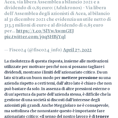
Acea, via libera Assemblea a bilancio 2021 e a
dividendo di 0,85 euro: (Adnkronos) - Via libera
dell'Assemblea degli azionisti di Acea, al bilancio
al 31 dicembre 2021 che evidenzia un utile netto di
313,3 milioni di euro e al dividendo di 0,85 euro
per…
https://t.co/SlYwAwmGEJ
pic.twitter.com/j9qSHBjYql
— Fisco24 (@fisco24_info)
April 27, 2022
La risolutezza di questa risposta, insieme alle motivazioni
utilizzate per motivare perché non si possano tagliare i
dividendi, mostrano i limiti dell’azionariato critico. Da un
lato si tratta un buon modo per
mettere pressione
su una
azienda rispetto a certi temi, dall’altro lato è chiaro che non
può bastare da solo. In assenza di altre pressioni esterne o
di un’apertura da parte dell’azienda stessa, è difficile che la
gestione di una società si discosti dall’interesse degli
azionisti più grandi. Anche Meggiolaro ne è consapevole,
ma sottolinea che nonostante questo è importante fare
azionariato critico: «Il senso del nostro lavoro è di
tenere