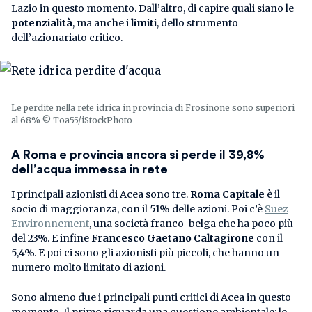
Lazio in questo momento. Dall’altro, di capire quali siano le
potenzialità
, ma anche i
limiti
, dello strumento
dell’azionariato critico.
Le perdite nella rete idrica in provincia di Frosinone sono superiori
al 68% © Toa55/iStockPhoto
A Roma e provincia ancora si perde il 39,8%
dell’acqua immessa in rete
I principali azionisti di Acea sono tre.
Roma Capitale
è il
socio di maggioranza, con il 51% delle azioni. Poi c’è
Suez
Environnement
, una società franco-belga che ha poco più
del 23%. E infine
Francesco Gaetano Caltagirone
con il
5,4%. E poi ci sono gli azionisti più piccoli, che hanno un
numero molto limitato di azioni.
Sono almeno due i principali punti critici di Acea in questo
momento. Il primo riguarda una questione ambientale: le