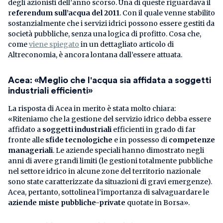
degli azionisti dell’anno scorso. Una di queste riguardava il
r
eferendum sull’acqua del 2011
. Con il quale venne stabilito
sostanzialmente che i servizi idrici possono essere gestiti da
società pubbliche, senza una logica di profitto. Cosa che,
come
viene spiegato
in un dettagliato articolo di
Altreconomia, è ancora lontana dall’essere attuata.
Acea: «Meglio che l'acqua sia affidata a soggetti
industriali efficienti»
La risposta di Acea in merito è stata molto chiara:
«Riteniamo che la gestione del servizio idrico debba essere
affidato a
soggetti industriali
efficienti in grado di far
fronte alle
sfide tecnologiche
e in possesso di
competenze
manageriali
. Le aziende speciali hanno dimostrato negli
anni di avere grandi limiti (le gestioni totalmente pubbliche
nel settore idrico in alcune zone del territorio nazionale
sono state caratterizzate da situazioni di gravi emergenze).
Acea, pertanto, sottolinea l’importanza di salvaguardare le
aziende miste pubbliche-private
quotate in Borsa».