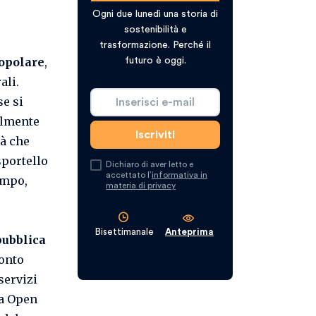
Ogni due lunedì una storia di
sostenibilità e
,
trasformazione. Perché il
popolare
,
futuro è oggi.
ali.
se si
almente
tà che
sportello
Dichiaro di aver letto e
accettato l’
informativa in
empo,
materia di privacy
Bisettimanale
Anteprima
pubblica
ronto
servizi
 a Open