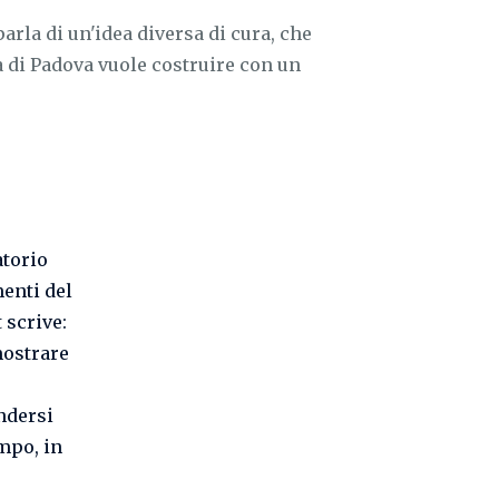
parla di un'idea diversa di cura, che
a di Padova vuole costruire con un
atorio
menti del
 scrive:
mostrare
ndersi
empo, in