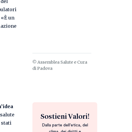
 del
bulatori
. «È un
lazione
© Assemblea Salute e Cura
di Padova
n’idea
 salute
Sostieni Valori!
stati
Dalla parte dell'etica, del
clima, dei diritti e