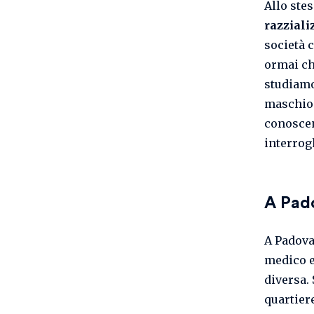
Allo ste
razziali
società 
ormai ch
studiamo
maschio 
conoscen
interrog
A Pad
A Padova
medico e
diversa.
quartier