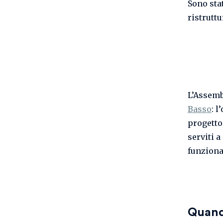
Sono sta
ristrutt
L’Assemb
Basso
: l
progetto
serviti a
funzionar
Quand