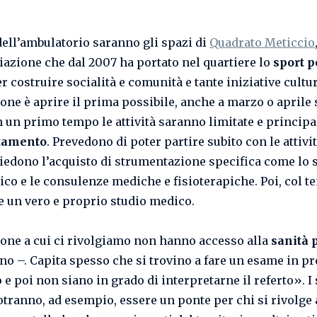
dell’ambulatorio saranno gli spazi di
Quadrato Meticcio
iazione che dal 2007 ha portato nel quartiere lo
sport 
r costruire socialità e comunità e tante iniziative cultur
one è aprire il prima possibile, anche a marzo o aprile 
In un primo tempo le attività saranno limitate e princip
tamento
. Prevedono di poter partire subito con le attivi
iedono l’acquisto di strumentazione specifica come lo 
ico e le consulenze mediche e fisioterapiche. Poi, col t
e un vero e proprio studio medico.
one a cui ci rivolgiamo non hanno accesso alla
sanità 
no –. Capita spesso che si trovino a fare un esame in p
e poi non siano in grado di interpretarne il referto». I 
potranno, ad esempio, essere un ponte per chi si rivolge