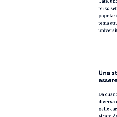
Gate, uno
terzo set
popolari
tema att
universit
Una st
esser
Da quand
diversa 
nelle ca
alcuni de