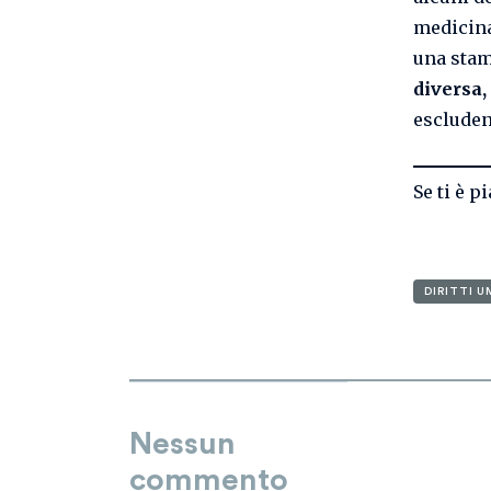
medicina
una stam
diversa,
escluden
Se ti è p
DIRITTI U
Nessun
commento