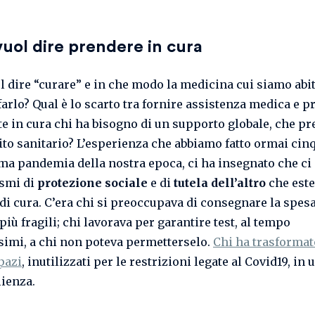
uol dire prendere in cura
l dire “curare” e in che modo la medicina cui siamo abit
 farlo? Qual è lo scarto tra fornire assistenza medica e 
e in cura chi ha bisogno di un supporto globale, che p
ito sanitario? L’esperienza che abbiamo fatto ormai cin
rima pandemia della nostra epoca, ci ha insegnato che ci
smi di
protezione sociale
e di
tutela dell’altro
che est
di cura. C’era chi si preoccupava di consegnare la spesa
più fragili; chi lavorava per garantire test, al tempo
simi, a chi non poteva permetterselo.
Chi ha trasformat
pazi
, inutilizzati per le restrizioni legate al Covid19, in
lienza.