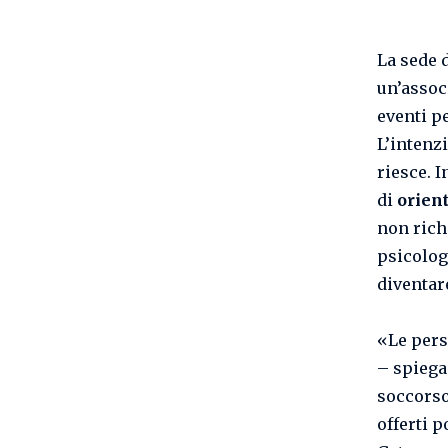
La sede 
un’assoc
eventi pe
L’intenzi
riesce. 
di
orien
non rich
psicolog
diventar
«Le pers
– spiega
soccorso 
offerti 