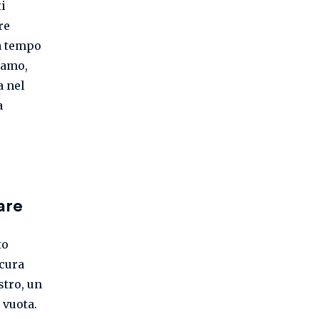
i
re
da tempo
iamo,
a nel
a
are
to
cura
stro, un
 vuota.