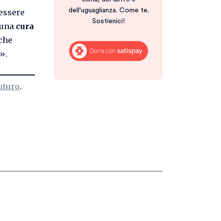
dell'uguaglianza. Come te.
 essere
Sostienici!
 una
cura
iche
».
futuro
.