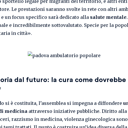
 sportello legale per migranti del territorio, e altri enti
tore. Le prestazioni saranno svolte in rete con altri am
 e un focus specifico sarà dedicato alla
salute mentale
uale e incredibilmente sottovalutato. Specie per la popo
aria in città».
oria dal futuro: la cura come dovrebbe
e
o si è costituita, l’assemblea si impegna a diffondere
u
di medicina
attraverso iniziative pubbliche. Diritto alla
rceri, razzismo in medicina, violenza ginecologica sono 
i temi trattati. Il punto è costruire un’idea diversa della