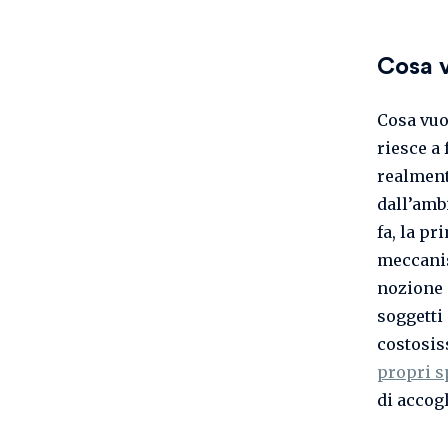
Cosa v
Cosa vuo
riesce a
realment
dall’amb
fa, la p
meccani
nozione 
soggetti 
costosis
propri s
di accog