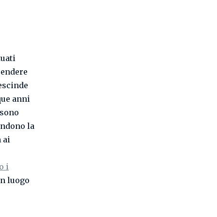
uati
prendere
rescinde
que anni
 sono
endono la
 ai
o i
 un luogo