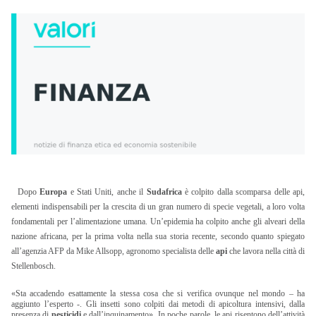
Dopo
Europa
e Stati Uniti, anche il
Sudafrica
è colpito dalla scomparsa delle api,
elementi indispensabili per la crescita di un gran numero di specie vegetali, a loro volta
fondamentali per l’alimentazione umana. Un’epidemia ha colpito anche gli alveari della
nazione africana, per la prima volta nella sua storia recente, secondo quanto spiegato
all’agenzia AFP da Mike Allsopp, agronomo specialista delle
api
che lavora nella città di
Stellenbosch.
«Sta accadendo esattamente la stessa cosa che si verifica ovunque nel mondo – ha
aggiunto l’esperto -. Gli insetti sono colpiti dai metodi di apicoltura intensivi, dalla
presenza di
pesticidi
e dall’inquinamento». In poche parole, le api risentono dell’attività