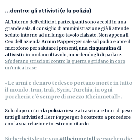
…dentro: gli attivisti (e la polizia)
All’interno dell’edificio i partecipanti sono accolti in una
grande sala. Il consiglio di amministrazione già li attende
seduto intorno ad un lungo tavolo rialzato. Non appena il
Ceo dell’azienda
Armin Papperger
sale sul podio e apre il
microfono per salutare i presenti,
una cinquantina di
attivisti
circondano il tavolo, impedendogli di parlare.
Sfoderano striscioni contro la guerra e gridano in coro
un’unica frase
:
«Le armi e denaro tedesco portano morte in tutto
il mondo. Iran, Irak, Syria, Turchia, in ogni
porcheria c’è sempre di mezzo Rheinmetall».
Solo dopo un’ora
la polizia
riesce a trascinare fuori di peso
tutti gli attivisti ed Herr Papperger è costretto a procedere
con la sua relazione in estremo ritardo.
Sicherheitsleute von
#Rheinmetall
versuchen die