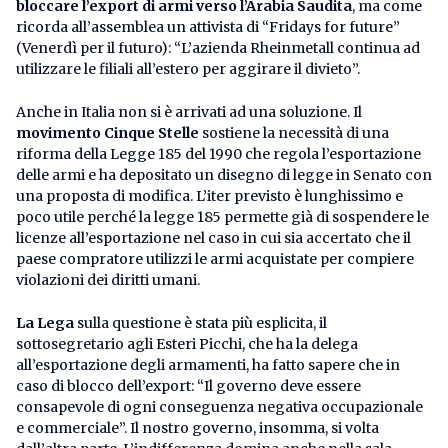
bloccare l’export di armi verso l’Arabia Saudita
, ma come
ricorda all’assemblea un attivista di “Fridays for future”
(Venerdì per il futuro): “L’azienda Rheinmetall continua ad
utilizzare le filiali all’estero per aggirare il divieto”.
Anche in Italia non si è arrivati ad una soluzione. Il
movimento Cinque Stelle
sostiene la necessità di una
riforma della Legge 185 del 1990 che regola l’esportazione
delle armi e ha depositato un disegno di legge in Senato con
una proposta di modifica. L’iter previsto è lunghissimo e
poco utile perché la legge 185 permette già di sospendere le
licenze all’esportazione nel caso in cui sia accertato che il
paese compratore utilizzi le armi acquistate per compiere
violazioni dei diritti umani.
La Lega
sulla questione è stata più esplicita, il
sottosegretario agli Esteri Picchi, che ha la delega
all’esportazione degli armamenti, ha fatto sapere che in
caso di blocco dell’export: “Il governo deve essere
consapevole di ogni conseguenza negativa occupazionale
e commerciale”. Il nostro governo, insomma, si volta