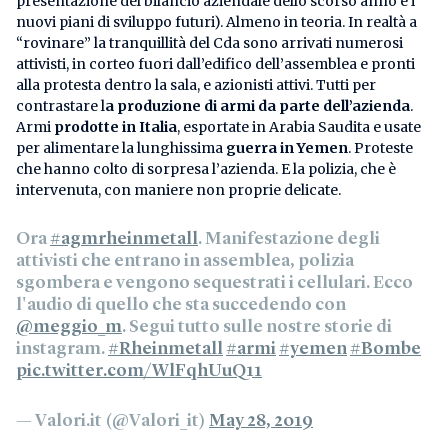
presentazione del bilancio aziendale dello scorso anno e i
nuovi piani di sviluppo futuri). Almeno in teoria. In realtà a
“rovinare” la tranquillità del Cda sono arrivati numerosi
attivisti, in corteo fuori dall’edifico dell’assemblea e pronti
alla protesta dentro la sala, e azionisti attivi. Tutti per
contrastare l
a produzione di armi da parte dell’azienda
.
Armi
prodotte in Italia
, esportate in Arabia Saudita e usate
per alimentare la lunghissima
guerra in Yemen
. Proteste
che hanno colto di sorpresa l’azienda. E la polizia, che è
intervenuta, con maniere non proprie delicate.
Ora
#agmrheinmetall
. Manifestazione degli
attivisti che entrano in assemblea, polizia
sgombera e vengono sequestrati i cellulari. Ecco
l'audio di quello che sta succedendo con
@meggio_m
. Segui tutto sulle nostre storie di
instagram.
#Rheinmetall
#armi
#yemen
#Bombe
pic.twitter.com/WlFqhUuQ11
— Valori.it (@Valori_it)
May 28, 2019