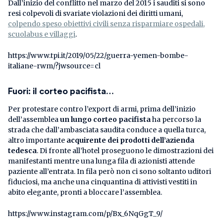
Dall’inizio del conflitto nel marzo del 2015 i sauditi si sono
resi colpevoli di svariate violazioni dei diritti umani,
colpendo speso obiettivi civili senza risparmiare ospedali,
scuolabus e villaggi
.
https://www.tpi.it/2019/05/22/guerra-yemen-bombe-
italiane-rwm/?jwsource=cl
Fuori: il corteo pacifista…
Per protestare contro l’export di armi, prima dell’inizio
dell’assemblea
un lungo corteo pacifista
ha percorso la
strada che dall’ambasciata saudita conduce a quella turca,
altro importante
acquirente dei prodotti dell’azienda
tedesca
. Di fronte all’hotel proseguono le dimostrazioni dei
manifestanti mentre una lunga fila di azionisti attende
paziente all’entrata. In fila però non ci sono soltanto uditori
fiduciosi, ma anche una cinquantina di attivisti vestiti in
abito elegante, pronti a bloccare l’assemblea.
https://www.instagram.com/p/Bx_6NqGgT_9/