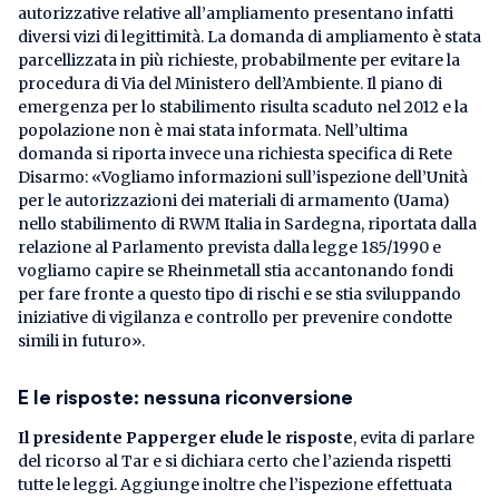
autorizzative relative all’ampliamento presentano infatti
diversi vizi di legittimità. La domanda di ampliamento è stata
parcellizzata in più richieste, probabilmente per evitare la
procedura di Via del Ministero dell’Ambiente. Il piano di
emergenza per lo stabilimento risulta scaduto nel 2012 e la
popolazione non è mai stata informata. Nell’ultima
domanda si riporta invece una richiesta specifica di Rete
Disarmo: «Vogliamo informazioni sull’ispezione dell’Unità
per le autorizzazioni dei materiali di armamento (Uama)
nello stabilimento di RWM Italia in Sardegna, riportata dalla
relazione al Parlamento prevista dalla legge 185/1990 e
vogliamo capire se Rheinmetall stia accantonando fondi
per fare fronte a questo tipo di rischi e se stia sviluppando
iniziative di vigilanza e controllo per prevenire condotte
simili in futuro».
E le risposte: nessuna riconversione
Il presidente Papperger elude le risposte
, evita di parlare
del ricorso al Tar e si dichiara certo che l’azienda rispetti
tutte le leggi. Aggiunge inoltre che l’ispezione effettuata