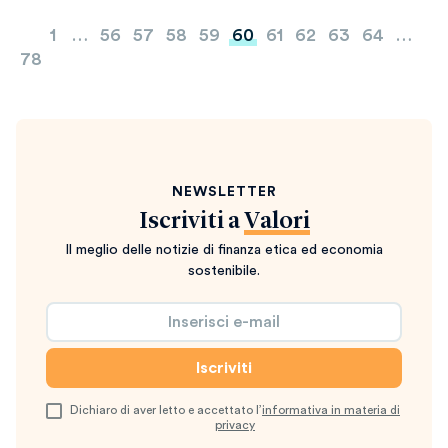
Paginazione
1
…
56
57
58
59
60
61
62
63
64
…
degli
78
articoli
NEWSLETTER
Iscriviti a
Valori
Il meglio delle notizie di finanza etica ed economia
sostenibile.
Dichiaro di aver letto e accettato l’
informativa in materia di
privacy