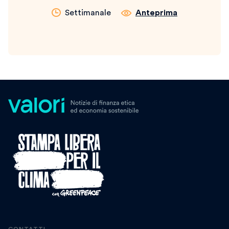
Settimanale
Anteprima
CONTATTI