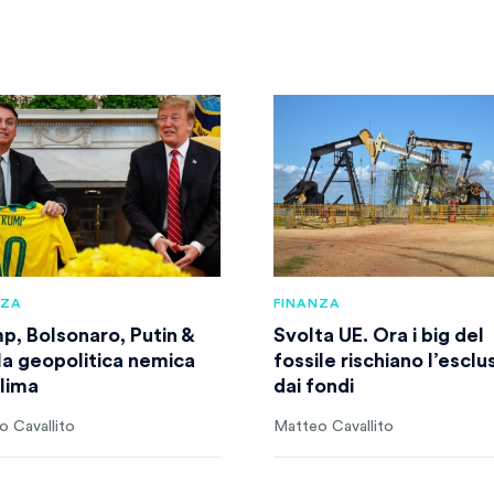
NZA
FINANZA
p, Bolsonaro, Putin &
Svolta UE. Ora i big del
la geopolitica nemica
fossile rischiano l’esclu
clima
dai fondi
 Cavallito
Matteo Cavallito