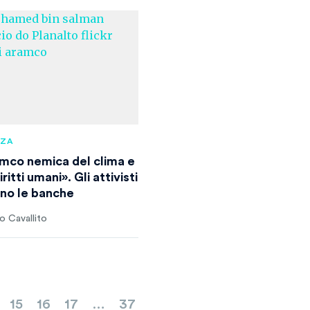
NZA
mco nemica del clima e
iritti umani». Gli attivisti
ano le banche
 Cavallito
15
16
17
…
37