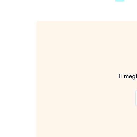
degli
articoli
Il megl