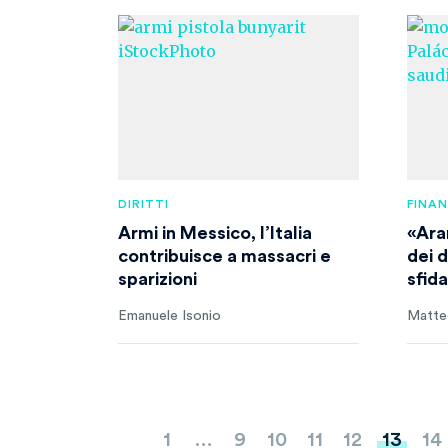
DIRITTI
FINA
Armi in Messico, l’Italia
«Ara
contribuisce a massacri e
dei d
sparizioni
sfid
Emanuele Isonio
Matteo
Paginazione
1
…
9
10
11
12
13
14