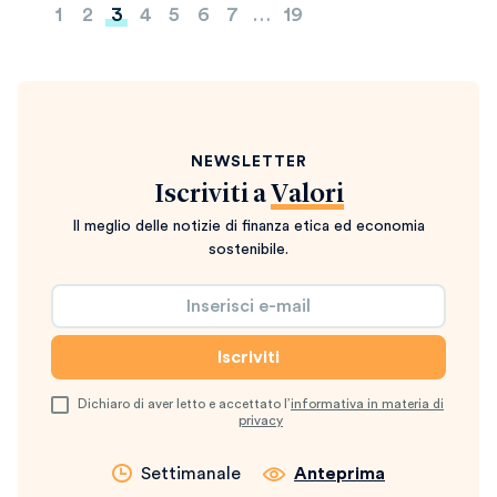
Paginazione
1
2
3
4
5
6
7
…
19
degli
articoli
NEWSLETTER
Iscriviti a
Valori
Il meglio delle notizie di finanza etica ed economia
sostenibile.
Dichiaro di aver letto e accettato l’
informativa in materia di
privacy
Settimanale
Anteprima