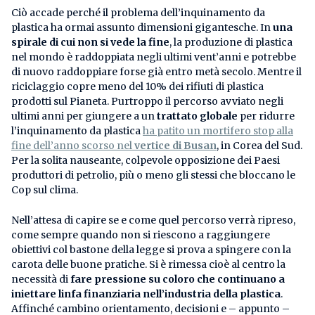
Ciò accade perché il problema dell’inquinamento da
plastica ha ormai assunto dimensioni gigantesche. In
una
spirale di cui non si vede la fine
, la produzione di plastica
nel mondo è raddoppiata negli ultimi vent’anni e potrebbe
di nuovo raddoppiare forse già entro metà secolo. Mentre il
riciclaggio copre meno del 10% dei rifiuti di plastica
prodotti sul Pianeta. Purtroppo il percorso avviato negli
ultimi anni per giungere a un
trattato globale
per ridurre
l’inquinamento da plastica
ha patito un mortifero stop alla
fine dell’anno scorso nel
vertice di Busan
, in Corea del Sud.
Per la solita nauseante, colpevole opposizione dei Paesi
produttori di petrolio, più o meno gli stessi che bloccano le
Cop sul clima.
Nell’attesa di capire se e come quel percorso verrà ripreso,
come sempre quando non si riescono a raggiungere
obiettivi col bastone della legge si prova a spingere con la
carota delle buone pratiche. Si è rimessa cioè al centro la
necessità di
fare pressione su coloro che continuano a
iniettare linfa finanziaria nell’industria della plastica
.
Affinché cambino orientamento, decisioni e – appunto –