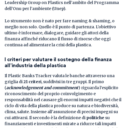
Leadership Group on Plastics nell’ambito del Programma
dell’Onu per l’ambiente (Unep).
Lo strumento non è nato per fare naming & shaming, o
meglio non solo. Quello è il punto di partenza. L’obiettivo
ultimo è informare, dialogare, guidare gli attori della
finanza affinché riducano il flusso di risorse che oggi
continua ad alimentare la crisi della plastica.
I criteri per valutare il sostegno della finanza
all’industria della plastica
Il Plastic Banks Tracker valuta le banche attraverso una
griglia di
21 criteri
, suddivisi in tre gruppi. Il primo
(
acknowledgement and commitment
) riguarda l’esplicito
riconoscimento del proprio coinvolgimento e
responsabilità nel causare gli enormi impatti negativi che il
ciclo di vita della plastica produce su natura e biodiversità,
clima, salute. Insieme all’assunzione di precisi impegni su
cui attivarsi. Il secondo è la definizione di
politiche
su
finanziamenti e investimenti mirate a ridurre tali impatti