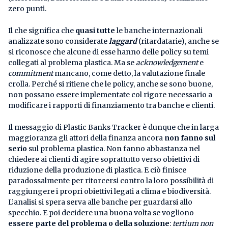
zero punti.
Il che significa che
quasi tutte
le banche internazionali
analizzate sono considerate
laggard
(ritardatarie), anche se
si riconosce che alcune di esse hanno delle policy su temi
collegati al problema plastica. Ma se
acknowledgement
e
commitment
mancano, come detto, la valutazione finale
crolla. Perché si ritiene che le policy, anche se sono buone,
non possano essere implementate col rigore necessario a
modificare i rapporti di finanziamento tra banche e clienti.
Il messaggio di Plastic Banks Tracker è dunque che in larga
maggioranza gli attori della finanza ancora
non fanno sul
serio
sul problema plastica. Non fanno abbastanza nel
chiedere ai clienti di agire soprattutto verso obiettivi di
riduzione della produzione di plastica. E ciò finisce
paradossalmente per ritorcersi contro la loro possibilità di
raggiungere i propri obiettivi legati a clima e biodiversità.
L’analisi si spera serva alle banche per guardarsi allo
specchio. E poi decidere una buona volta se vogliono
essere parte del problema o della soluzione
:
tertium non