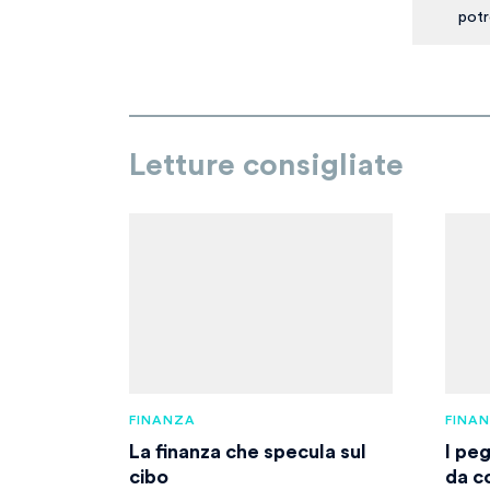
potr
Letture consigliate
FINANZA
FINA
La finanza che specula sul
I pe
cibo
da c