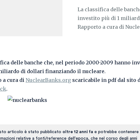
La classifica delle banc
investito più di 1 miliar
Rapporto a cura di Nuclea
ifica delle banche che, nel periodo 2000-2009 hanno inv
miliardo di dollari finanziando il nucleare.
 a cura di
NuclearBanks.org
scaricabile in pdf dal sito 
ck
.
to articolo è stato pubblicato
oltre 12 anni fa
e potrebbe contenere 
rmazioni relative a fonti/reference dell'epoca, che nel corso degli anni