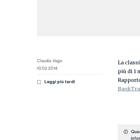
Claudia Vago
La class
10.02.2014
più di 1 
Rapporto
Leggi più tardi
BankTra
Ques
info