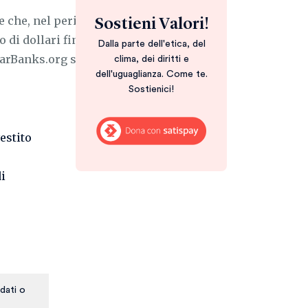
he che, nel periodo 2000-2009 hanno
Sostieni Valori!
do di dollari finanziando il nucleare.
Dalla parte dell'etica, del
rBanks.org scaricabile ...
clima, dei diritti e
dell'uguaglianza. Come te.
Sostienici!
estito
di
dati o