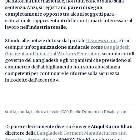
piattaforma internazionale, non tutti concordano sulla
sentenza. Anzi, si registrano
pareri di segno
completamente opposto
tra alcuni soggetti para-
istituzionali, rappresentanti delle controparti interessate al
lavoro nell’
industria tessile
.
Stando alle notizie diffuse dal portale
Ucanews.com
, c’è ad
esempio un’
organizzazione sindacale
come
Bangladesh
Garment and Industrial Workers Federation
secondo cui «Il
governo del Bangladesh e gli organismi che presiedono al
commercio dell’abbigliamento non sono abbastanza
competenti per continuare le riforme sulla sicurezza
introdotte dall’accordo».
stoffa, moda, fabbrica tessile. CC0 Public Domain da Pixabay.com
Di parere decisamente diverso è invece
Atiqul Karim Khan
,
direttore della
Bangladesh Garment Manufacturers and
Exporters Association
– BGMEA. Per Khan, che parla a