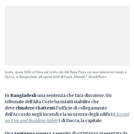
moda, quasi 1200 vittime nel crollo del del Rana Plaza coi suoi laboratori tessili a
Dacca, in Bangladesh, 24 aprile 2013 @ Farid_Ahmed / iStockPhoto
In
Bangladesh
una sentenza che farà discutere. Un
tribunale dell’Alta Corte ha infatti stabilito che
deve
chiudere i battenti
l’ufficio di collegamento
dell’Accordo sugli incendi e la sicurezza degli edifici (
Accord
on Fire and Building Safety
) di Dacca, la capitale.
Una
sentenza
emessa a seguito di un’istanza presentata da