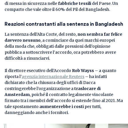
di messa in sicurezza nelle
fabbriche tessili
del Paese. Un
comparto che vale oltre il 60% del Pil del Bangladesh.
Reazioni contrastanti alla sentenza in Bangladesh
La sentenza dell’Alta Corte, del resto,
non sembra far felice
davvero nessuno
, a cominciare da quei marchi europei
della moda che, obbligati dalle pressioni dell’opinione
pubblica a sottoscrivere l’accordo, ora potrebbero avere
difficoltà a rinunciarvi.
Il direttore esecutivo dell’Accordo
Rob Wayss
– a quanto
riporta l’
agenzia internazionale Reuters
– ha infatti
dichiarato che la chiusura degli uffici di Dacca
costringerebbe l’organizzazione a
traslocare di
Amsterdam
, poiché il contratto legalmente vincolante
firmato tra i membri dell’accordo si estende fino al 2021. Ma
tale spostamento
aumenterebbe i costi
per tutti,
danneggiando anche i fornitori.