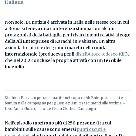
italiana
Non solo. La notizia è arrivata in Italia nelle stesse ore in cui
a Roma si teneva una conferenza stampa con alcuni
protagonisti della battaglia per i risarcimenti relativi al
rogo
della Ali Enterprises
di Karachi, in Pakistan. Un’altra
azienda fornitrice dei grandi marchi della
moda
internazionale
(produceva per il
distributore tedesco KiK
),
che nel 2012 concluse la propria attività con un
terribile
incendio
.
Shahida Parveen perse il marito nel rogo di Ali Enterprises e si è
battuta nella campagna per giusti e pieni risarcimenti alle vittime –
foto Amar Guriro – fonte Clean Clothes Campaign
Nell’episodio
morirono più di 250 persone
(tra cui
bambini): sulle cause sono emersi
punti oscuri e
inaccettabili
che hanno lambito anche il nostro Paese. Dal