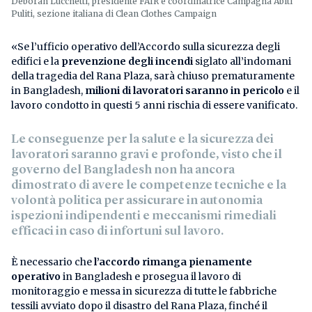
Deborah Lucchetti, presidente FAIR e coordinatrice Campagna Abiti
Puliti, sezione italiana di Clean Clothes Campaign
«Se l’ufficio operativo dell’Accordo sulla sicurezza degli
edifici e la
prevenzione degli incendi
siglato all’indomani
della tragedia del Rana Plaza, sarà chiuso prematuramente
in Bangladesh,
milioni di lavoratori saranno in pericolo
e il
lavoro condotto in questi 5 anni rischia di essere vanificato.
Le conseguenze per la salute e la sicurezza dei
lavoratori saranno gravi e profonde, visto che il
governo del Bangladesh non ha ancora
dimostrato di avere le competenze tecniche e la
volontà politica per assicurare in autonomia
ispezioni indipendenti e meccanismi rimediali
efficaci in caso di infortuni sul lavoro.
È necessario che
l’accordo rimanga pienamente
operativo
in Bangladesh e prosegua il lavoro di
monitoraggio e messa in sicurezza di tutte le fabbriche
tessili avviato dopo il disastro del Rana Plaza, finché il