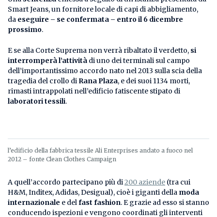
Smart Jeans, un fornitore locale di capi di abbigliamento,
da
eseguire – se confermata – entro il
6 dicembre
prossimo
.
E se alla Corte Suprema non verrà ribaltato il verdetto,
si
interromperà l’attività
di uno dei terminali sul campo
dell’importantissimo accordo nato nel 2013 sulla scia della
tragedia del crollo di
Rana Plaza
, e dei suoi 1134 morti,
rimasti intrappolati nell’edificio fatiscente stipato di
laboratori tessili
.
l’edificio della fabbrica tessile Ali Enterprises andato a fuoco nel
2012 – fonte Clean Clothes Campaign
A quell’accordo partecipano più di
200 aziende
(tra cui
H&M, Inditex, Adidas, Desigual), cioè i giganti della
moda
internazionale
e del
fast fashion
. E grazie ad esso si stanno
conducendo ispezioni e vengono coordinati gli interventi