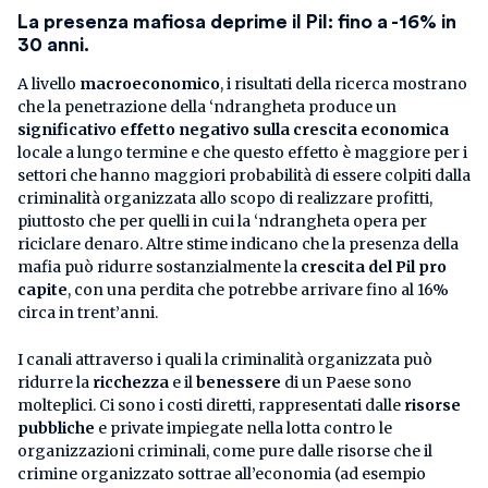
La presenza mafiosa deprime il Pil: fino a -16% in
30 anni.
A livello
macroeconomico
, i risultati della ricerca mostrano
che la penetrazione della ‘ndrangheta produce un
significativo effetto negativo sulla crescita economica
locale a lungo termine e che questo effetto è maggiore per i
settori che hanno maggiori probabilità di essere colpiti dalla
criminalità organizzata allo scopo di realizzare profitti,
piuttosto che per quelli in cui la ‘ndrangheta opera per
riciclare denaro. Altre stime indicano che la presenza della
mafia può ridurre sostanzialmente la
crescita del Pil pro
capite
, con una perdita che potrebbe arrivare fino al 16%
circa in trent’anni.
I canali attraverso i quali la criminalità organizzata può
ridurre la
ricchezza
e il
benessere
di un Paese sono
molteplici. Ci sono i costi diretti, rappresentati dalle
risorse
pubbliche
e private impiegate nella lotta contro le
organizzazioni criminali, come pure dalle risorse che il
crimine organizzato sottrae all’economia (ad esempio