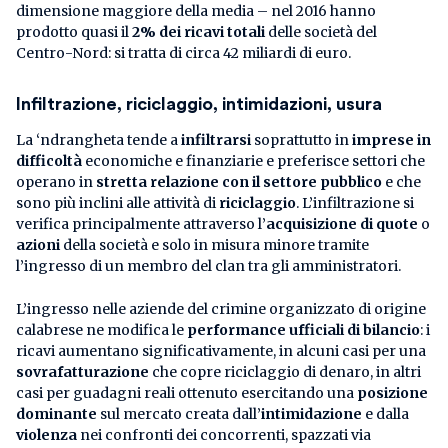
dimensione maggiore della media – nel 2016 hanno
prodotto quasi il
2% dei ricavi totali
delle società del
Centro-Nord: si tratta di circa 42 miliardi di euro.
Infiltrazione, riciclaggio, intimidazioni, usura
La ‘ndrangheta tende a
infiltrarsi
soprattutto in
imprese in
difficoltà
economiche e finanziarie e preferisce settori che
operano in
stretta relazione con il settore pubblico
e che
sono più inclini alle attività di
riciclaggio
. L’infiltrazione si
verifica principalmente attraverso l’
acquisizione di quote
o
azioni
della società e solo in misura minore tramite
l’ingresso di un membro del clan tra gli amministratori.
L’ingresso nelle aziende del crimine organizzato di origine
calabrese ne modifica le
performance ufficiali di bilancio
: i
ricavi aumentano significativamente, in alcuni casi per una
sovrafatturazione
che copre riciclaggio di denaro, in altri
casi per guadagni reali ottenuto esercitando una
posizione
dominante
sul mercato creata dall’
intimidazione
e dalla
violenza
nei confronti dei concorrenti, spazzati via