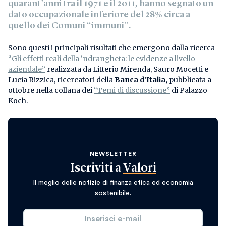
quarant’anni tra il 1971 e il 2011, hanno segnato un
dato occupazionale inferiore del 28% circa a
quello dei Comuni “immuni”.
Sono questi i principali risultati che emergono dalla ricerca
“Gli effetti reali della ‘ndrangheta: le evidenze a livello
aziendale”
realizzata da Litterio Mirenda, Sauro Mocetti e
Lucia Rizzica, ricercatori della
Banca d’Italia,
pubblicata a
ottobre nella collana dei
“Temi di discussione”
di Palazzo
Koch.
NEWSLETTER
Iscriviti a
Valori
Il meglio delle notizie di finanza etica ed economia
sostenibile.